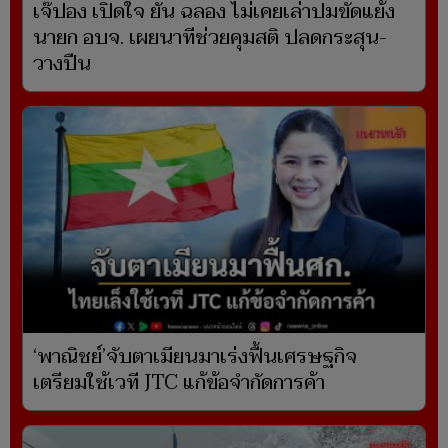
เจ๊ปอง เปิดใจ ยัน ฉลอง ไม่เคยเล่าปมขัดแย้ง
นายก อบจ. เผยนาทีช่วยคุมสติ ปลดกระสุน-
วางปืน
‘พาณิชย์’จับตาเมียนมาเร่งฟื้นเศรษฐกิจ
เตรียมใช้เวที JTC แก้ข้อจำกัดการค้า