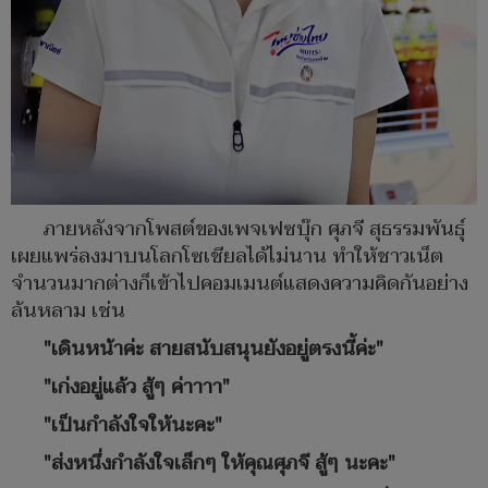
ภายหลังจากโพสต์ของเพจเฟซบุ๊ก ศุภจี สุธรรมพันธุ์
เผยแพร่ลงมาบนโลกโซเชียลได้ไม่นาน ทำให้ชาวเน็ต
จำนวนมากต่างก็เข้าไปคอมเมนต์แสดงความคิดกันอย่าง
ล้นหลาม เช่น
"เดินหน้าค่ะ สายสนับสนุนยังอยู่ตรงนี้ค่ะ"
"เก่งอยู่แล้ว สู้ๆ ค่าาาา"
"เป็นกำลังใจให้นะคะ"
"ส่งหนึ่งกำลังใจเล็กๆ ให้คุณศุภจี สู้ๆ นะคะ"