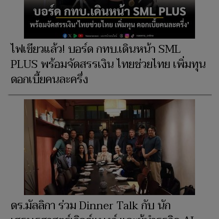
ไฟเขียวแล้ว! บอร์ด กทบ.เดินหน้า SML
PLUS พร้อมจัดสรรเงิน ไทยช่วยไทย เพิ่มทุน
ดอกเบี้ยคนละครึ่ง
ดร.มัลลิกา ร่วม Dinner Talk กับ นัก