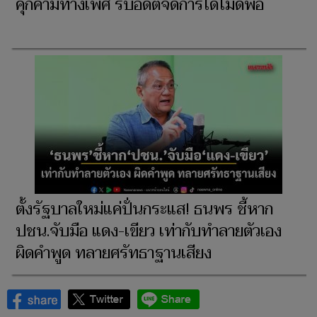
คุกคามทางเพศ รับอดีตจัดการได้ไม่ดีพอ
ตั้งรัฐบาลใหม่แค่ปั่นกระแส! ธนพร ชี้หาก
ปชน.จับมือ แดง-เขียว เท่ากับทำลายตัวเอง
ผิดคำพูด ทลายศรัทธาฐานเสียง