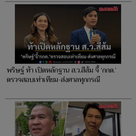
พริษฐ์ ท้า เปิดหลักฐาน ส.ว.สีส้ม จี้ ‘กกต.’
ตรวจสอบเท่าเทียม-ส่งศาลทุกกรณี