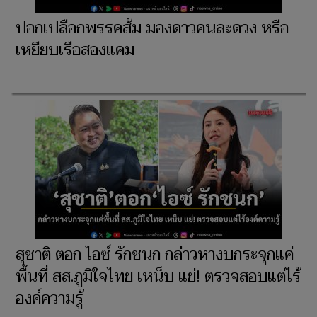
ปอกเปลือกพรรคส้ม มองดาวคนละดวง หรือ
เหยียบเรือสองแคม
สุชาติ ตอก ไอซ์ รักชนก กล่าวหางบกระจุกแค่
พื้นที่ สส.ภูมิใจไทย เหน็บ แย่! ตรวจสอบแต่ไร้
องค์ความรู้