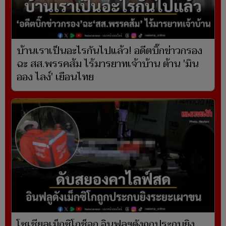
บ้านเราเป็นอะไรกันไปแล้ว! อดีตบิ๊กข่าวกรอง
ฉะ สส.พรรคส้ม ไร้มารยาทเจ้าบ้าน ต้าน 'มิน
ออง ไลง์' เยือนไทย
โซเชียลเม็กซิโกช็อก อินฟลูฯดังถูกประกบยิง