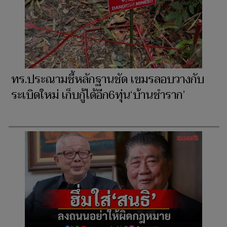
ทร.ประณามชี้หลักฐานชัด เขมรลอบวางกับ
ระเบิดใหม่ เก็บกู้ได้อีก6ทุ่น‘บ้านชำราก’