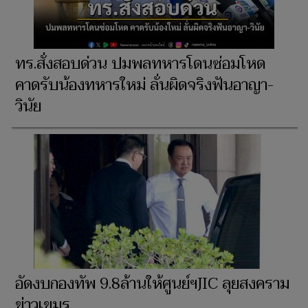
ทร.สั่งสอบด่วน ปมพลทหารโดนซ่อมโหด
คาดรับน้องทหารใหม่ ลั่นผิดจริงฟันอาญา-
วินัย
อัดงบกองทัพ 9.8ล้านให้ศูนย์ฯJIC ลุยสงคราม
ข่าวเขมร