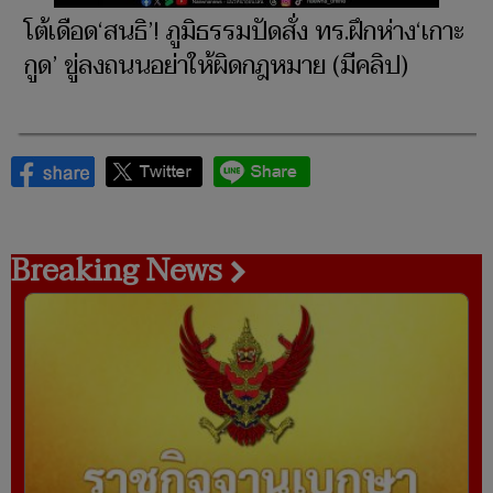
โต้เดือด‘สนธิ’! ภูมิธรรมปัดสั่ง ทร.ฝึกห่าง‘เกาะ
กูด’ ขู่ลงถนนอย่าให้ผิดกฎหมาย (มีคลิป)
Breaking News