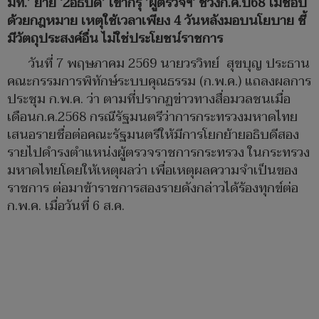
มท.’ ย้าย ‘2อธิบดี’ เข้ากรุ ’ผู้ตรวจฯ‘ ช่วงก.ค.ปี68 ไม่ชอบ
ด้วยกฎหมาย เหตุใช้เวลาเพียง 4 วันหลังมอบนโยบาย ชี้
มีวัตถุประสงค์อื่น ไม่ใช่ประโยชน์ราชการ
วันที่ 7 พฤษภาคม 2569 นายวรวิทย์ สุขบุญ ประธาน
คณะกรรมการพิทักษ์ระบบคุณธรรม (ก.พ.ค.) แถลงผลการ
ประชุม ก.พ.ค. ว่า ตามที่ปรากฏข่าวทางสื่อมวลชนเมื่อ
เดือนก.ค.2568 กรณีรัฐมนตรีว่าการกระทรวงมหาดไทย
เสนอรายชื่อต่อคณะรัฐมนตรีให้มีการโยกย้ายอธิบดีสอง
รายไปดำรงตำแหน่งผู้ตรวจราชการกระทรวง ในกระทรวง
มหาดไทยโดยให้เหตุผลว่า เพื่อเหตุผลความจำเป็นของ
ราชการ ต่อมาข้าราชการสองรายดังกล่าวได้ร้องทุกข์ต่อ
ก.พ.ค. เมื่อวันที่ 6 ส.ค.