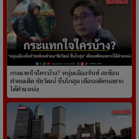
กระแทกใจใครบ้าง? หนุ่มเมืองจันท์ สะท้อน
คำคมเด็ด ชัยวัฒน์ ชื่นโกสุม เตือนสติคนอยาก
ได้ตำแหน่ง