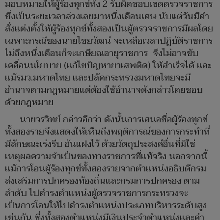
มอบหมายให้ผู้ร้องทุกข์ทั้ง 2 รับผิดชอบเขตตรวจราชการ
ซึ่งเป็นระยะเวลาล่วงเลยมาหนึ่งเดือนเศษ นับแต่วันมีคำ
สั่งแต่งตั้งให้ผู้ร้องทุกข์ทั้งสองเป็นผู้ตรวจราชการมีผลโดย
เฉพาะกรณีของนายไชยวัฒน์ จะเหลือเวลาปฏิบัติราชการ
ไม่ถึงหนึ่งเดือนก็จะเกษียณอายุราชการ จึงไม่อาจขับ
เคลื่อนนโยบาย (แก้ไขปัญหายาเสพติด) ให้สำเร็จได้ และ
แม้รมว.มหาดไทย และปลัดกระทรวงมหาดไทยจะมี
อำนาจตามกฎหมายแต่ต้องใช้อำนาจดังกล่าวโดยชอบ
ด้วยกฎหมาย
นายวรวิทย์ กล่าวอีกว่า ดังนั้นการเสนอชื่อผู้ร้องทุกข์
ทั้งสองรายจึงแสดงให้เห็นถึงพฤติการณ์ของการกระทำที่
มีลักษณะเร่งรีบ อันแฝงไว้ ด้วยวัตถุประสงค์อื่นที่มิใช่
เหตุผลความจำเป็นของทางราชการที่แท้จริง นอกจากนี้
แม้การโอนผู้ร้องทุกข์ทั้งสองรายจากตำแหน่งอธิบดีกรม
ส่งเสริมการปกครองท้องถิ่นและกรมการปกครอง ตาม
ลำดับ ไปดำรงตำแหน่งผู้ตรวจราชการกระทรวงจะ
เป็นการโอนให้ไปดำรงตำแหน่งประเภทบริหารระดับสูง
เช่นกัน ซึ่งทั้งสองตำแหน่งมีเงินประจำตำแหน่งและค่า