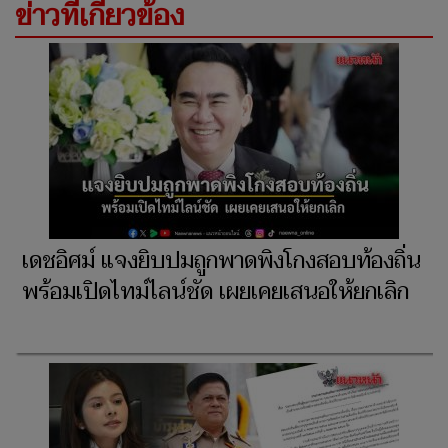
ข่าวที่เกี่ยวข้อง
เดชอิศม์ แจงยิบปมถูกพาดพิงโกงสอบท้องถิ่น
พร้อมเปิดไทม์ไลน์ชัด เผยเคยเสนอให้ยกเลิก