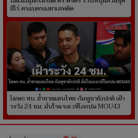
ไอ้แมงมุมก็ไม่รอด ตร.พิจิตร รวบหนุ่มสวมชุด
ฮีโร่ ครอบครองยาเสพติด
โฆษก ทบ. ย้ำชายแดนไทย-กัมพูชายังปกติ เฝ้า
ระวัง 24 ชม. มั่นใจแจงเวทีโลกปม MOU43