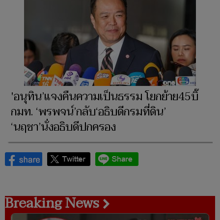
'อนุทิน’แจงคืนความเป็นธรรม โยกย้าย45บิ๊
กมท. ‘พรพจน์’กลับ‘อธิบดีกรมที่ดิน’
‘นฤชา’นั่งอธิบดีปกครอง
Breaking News