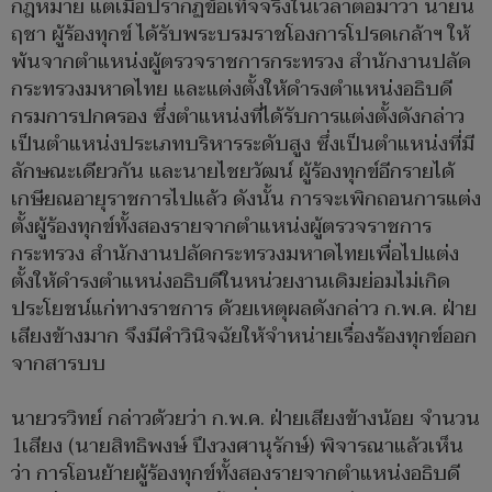
กฎหมาย แต่เมื่อปรากฏข้อเท็จจริงในเวลาต่อมาว่า นายน
ฤชา ผู้ร้องทุกข์ ได้รับพระบรมราชโองการโปรดเกล้าฯ ให้
พ้นจากตำแหน่งผู้ตรวจราชการกระทรวง สำนักงานปลัด
กระทรวงมหาดไทย และแต่งตั้งให้ดำรงตำแหน่งอธิบดี
กรมการปกครอง ซึ่งตำแหน่งที่ได้รับการแต่งตั้งดังกล่าว
เป็นตำแหน่งประเภทบริหารระดับสูง ซึ่งเป็นตำแหน่งที่มี
ลักษณะเดียวกัน และนายไชยวัฒน์ ผู้ร้องทุกข์อีกรายได้
เกษียณอายุราชการไปแล้ว ดังนั้น การจะเพิกถอนการแต่ง
ตั้งผู้ร้องทุกข์ทั้งสองรายจากตำแหน่งผู้ตรวจราชการ
กระทรวง สำนักงานปลัดกระทรวงมหาดไทยเพื่อไปแต่ง
ตั้งให้ดำรงตำแหน่งอธิบดีในหน่วยงานเดิมย่อมไม่เกิด
ประโยชน์แก่ทางราชการ ด้วยเหตุผลดังกล่าว ก.พ.ค. ฝ่าย
เสียงข้างมาก จึงมีคำวินิจฉัยให้จำหน่ายเรื่องร้องทุกข์ออก
จากสารบบ
นายวรวิทย์ กล่าวด้วยว่า ก.พ.ค. ฝ่ายเสียงข้างน้อย จำนวน
1เสียง (นายสิทธิพงษ์ ปึงวงศานุรักษ์) พิจารณาแล้วเห็น
ว่า การโอนย้ายผู้ร้องทุกข์ทั้งสองรายจากตำแหน่งอธิบดี