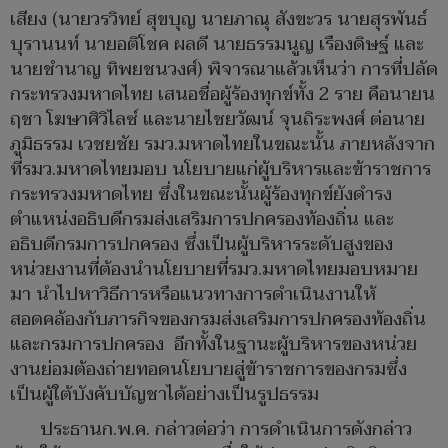
เสียง (นายวรวิทย์ สุขบุญ นายภาณุ สังขะวร นายสุรพันธ์
บุรานนท์ นายอติโชค ผลดี นายธรรมนูญ เรืองดิษฐ์ และ
นายชำนาญ ทิพยชนวงศ์) พิจารณาแล้วเห็นว่า การที่ปลัด
กระทรวงมหาดไทย เสนอชื่อผู้ร้องทุกข์ทั้ง 2 ราย คือนายน
ฤชา โฆษาศิวิไลซ์ และนายไชยวัฒน์ จุนถิระพงศ์ ต่อนาย
ภูมิธรรม เวชยชัย รมว.มหาดไทยในขณะนั้น ภายหลังจาก
ที่รมว.มหาดไทยมอบ นโยบายแก่ผู้บริหารและข้าราชการ
กระทรวงมหาดไทย ซึ่งในขณะนั้นผู้ร้องทุกข์ยังดำรง
ตำแหน่งอธิบดีกรมส่งเสริมการปกครองท้องถิ่น และ
อธิบดีกรมการปกครอง ซึ่งเป็นผู้บริหารระดับสูงของ
หน่วยงานที่ต้องนำนโยบายที่รมว.มหาดไทยมอบหมาย
มา นำไปหาวิธีการหรือแนวทางการดำเนินงานให้
สอดคล้องกับภารกิจของกรมส่งเสริมการปกครองท้องถิ่น
และกรมการปกครอง อีกทั้งในฐานะผู้บริหารของหน่วย
งานย่อมต้องถ่ายทอดนโยบายสู่ข้าราชการของกรมซึ่ง
เป็นผู้ใต้บังคับบัญชาได้อย่างเป็นรูปธรรม
ประธานก.พ.ค. กล่าวต่อว่า การดำเนินการดังกล่าว