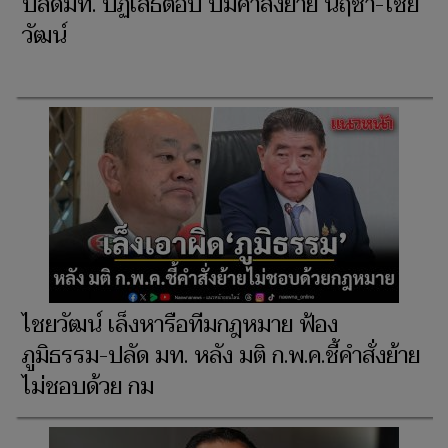
ปลัดมท. ปฏิเสธตอบ ปมคำสั่งย้าย นฤชา-ไชย
วัฒน์
ไชยวัฒน์ เล็งหารือทีมกฎหมาย ฟ้อง
ภูมิธรรม-ปลัด มท. หลัง มติ ก.พ.ค.ชี้คำสั่งย้าย
ไม่ชอบด้วย กม