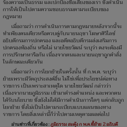
ร้องความเป็นธรรม และปกป้องชื่อเสียงของเรา ซึ่งดำเนิน
การให้เป็นไปตามความชอบธรรมตามระเบียบของ
กฎหมาย
เมื่อถามว่า การดำเนินการตามกฏหมายหลังจากนี้จะ
ทำเพียงคนเดียวหรือควบคู่กับนายนฤชา โฆษาศิวิไลซ์
อธิบดีกรมการปกครอง และอดีตอธิบดีกรมส่งเสริมการ
ปกครองท้องถิ่น หรือไม่ นายไชยวัฒน์ ระบุว่า คงจะต้องมี
การปรึกษาหารือกัน เนื่องจากตนและนายนฤชาถูกคำสั่ง
ในลักษณะเดียวกัน
เมื่อถามว่า การโยกย้ายในครั้งนั้น ที่ ก.พ.ค. ระบุว่า
ย้ายเพราะมีวัตถุประสงค์อื่น ไม่ใช่เพื่อประโยชน์ต่อทาง
ราชการ เป็นเพราะสาเหตุใด นายไชยวัฒน์ กล่าวว่า
เนื่องจากนายภูมิธรรม เข้ามาดำรงตำแหน่ง และพวกตน
ได้รับนโยบาย ซึ่งยังไม่ได้มีการดำเนินการใดๆ แต่กลับถูก
โยกย้าย ซึ่งไม่เป็นไปตามระเบียบแบบแผนของทาง
ราชการ โดยสิ่งเหล่านี้ก็ว่าไปตามเหตุตามผลต่อไป
อ่านข่าวที่เกี่ยวข้อง :
ภูมิธรรม สะดุ้ง ก พ.ค.ชี้ย้าย 2 อธิบดี