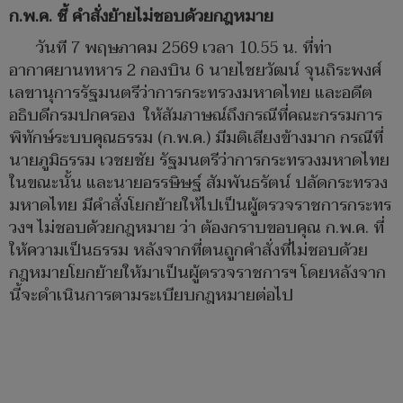
ก.พ.ค. ชี้ คำสั่งย้ายไม่ชอบด้วยกฎหมาย
วันที 7 พฤษภาคม 2569 เวลา 10.55 น. ที่ท่า
อากาศยานทหาร 2 กองบิน 6 นายไชยวัฒน์ จุนถิระพงศ์
เลขานุการรัฐมนตรีว่าการกระทรวงมหาดไทย และอดีต
อธิบดีกรมปกครอง ให้สัมภาษณ์ถึงกรณีที่คณะกรรมการ
พิทักษ์ระบบคุณธรรม (ก.พ.ค.) มีมติเสียงข้างมาก กรณีที่
นายภูมิธรรม เวชยชัย รัฐมนตรีว่าการกระทรวงมหาดไทย
ในขณะนั้น และนายอรรษิษฐ์ สัมพันธรัตน์ ปลัดกระทรวง
มหาดไทย มีคำสั่งโยกย้ายให้ไปเป็นผู้ตรวจราชการกระทร
วงฯ ไม่ชอบด้วยกฎหมาย ว่า ต้องกราบขอบคุณ ก.พ.ค. ที่
ให้ความเป็นธรรม หลังจากที่ตนถูกคำสั่งที่ไม่ชอบด้วย
กฎหมายโยกย้ายให้มาเป็นผู้ตรวจราชการฯ โดยหลังจาก
นี้จะดำเนินการตามระเบียบกฎหมายต่อไป