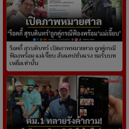
ร็อคกี้ สุรบดินทร์ เปิดภาพหมายศาล ถูกคู่กรณี
ฟ้องพร้อม แม่เจี๊ยบ ลั่นแคปชั่นแรง ขอรับบท
เหยื่อเท่านั้น