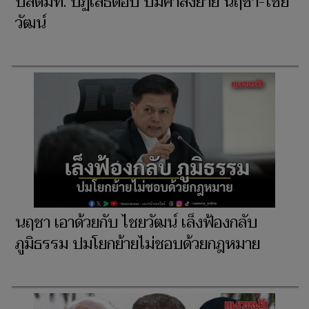
ปลัดมท. ปฏิเสธตอบ ปมคำสั่งย้าย นฤชา-ไชย
วัฒน์
นฤชา เอาด้วยกับ ไชยวัฒน์ เล็งฟ้องกลับ
ภูมิธรรม ปมโยกย้ายไม่ชอบด้วยกฎหมาย