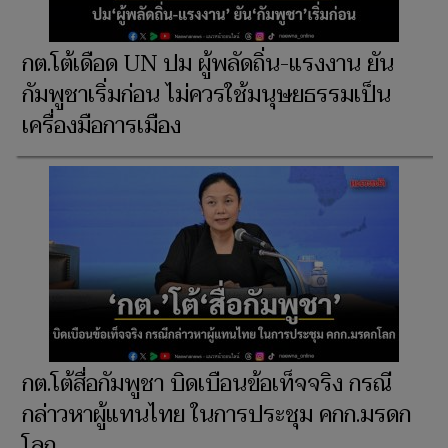
กต.โต้เดือด UN ปม ผู้พลัดถิ่น-แรงงาน ยัน
กัมพูชาเริ่มก่อน ไม่ควรใช้มนุษยธรรมเป็น
เครื่องมือการเมือง
กต.โต้สื่อกัมพูชา บิดเบือนข้อเท็จจริง กรณี
กล่าวหาผู้แทนไทย ในการประชุม คกก.มรดก
โลก