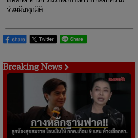
สีหศักดิ์ หารือ รมว.กต.เกาหลี ยกระดับความ
ร่วมมือทุกมิติ
Breaking News