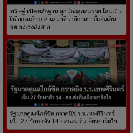
พริษฐ์ เปิดหลักฐาน ลูกน้องสุขสมรวย โอนเงิน
ให้ กกต.เกือบ 9 แสน ห้วงเลือกสว. ชี้เส้นเงิน
ชัด ชงเร่งส่งศาล
รัฐบาลดูแลใกล้ชิด กราดยิX ร.ร.เทพศิรินทร์
เจ็บ 27 รักษาตัว 14 - สธ.ส่งทีมเยียวยาจิตใจ