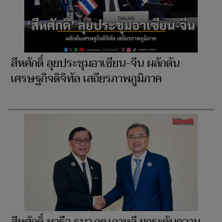
สีหศักดิ์ ลุยประชุมอาเซียน-จีน ผลักดัน
เศรษฐกิจดิจิทัล เสถียรภาพภูมิภาค