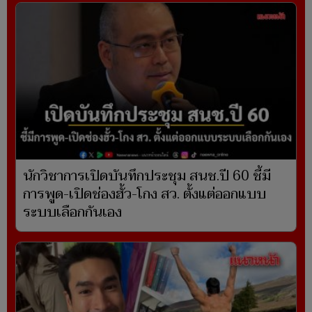
นักวิชาการเปิดบันทึกประชุม สนช.ปี 60 ชี้มี
การพูด-เปิดช่องฮั้ว-โกง สว. ตั้งแต่ออกแบบ
ระบบเลือกกันเอง