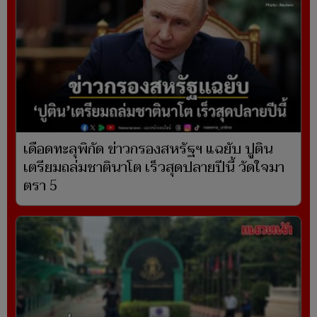
เดือดทะลุพิกัด ข่าวกรองสหรัฐฯ แฉยับ ปูติน
เตรียมถล่มชาตินาโต เร็วสุดปลายปีนี้ วัดใจมา
ตรา 5