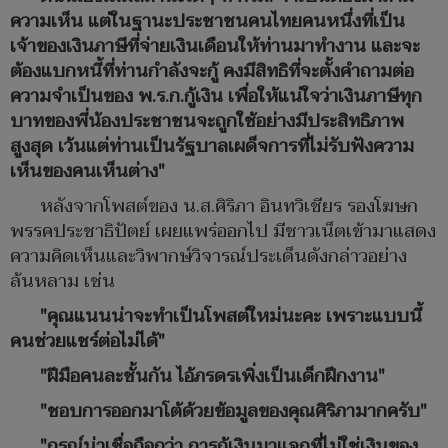
ความเห็น แต่ในฐานะประชาชนคนไทยคนหนึ่งที่เป็น
เจ้าของเงินภาษีที่จ่ายเงินเดือนให้ท่านมาทำงาน และจะ
ต้องแบกหนี้ที่ท่านกำลังจะกู้ คงมีสิทธิที่จะตั้งคำถามต่อ
ความจำเป็นของ พ.ร.ก.กู้เงิน เพื่อให้แน่ใจว่าเงินภาษีทุก
บาทของพี่น้องประชาชนจะถูกใช้อย่างมีประสิทธิภาพ
สูงสุด เว้นแต่ท่านเป็นรัฐบาลเผด็จการที่ไม่รับฟังความ
เห็นของคนเห็นต่าง"
หลังจากโพสต์ของ น.ส.ศิริภา อินทวิเชียร รองโฆษก
พรรคประชาธิปัตย์ เผยแพร่ออกไป มีชาวเน็ตเข้ามาแสดง
ความคิดเห็นและวิพากษ์วิจารณ์ประเด็นดังกล่าวอย่าง
ล้นหลาม เช่น
"คุณแนนน่าจะทำเป็นโพสต์ใหม่นะคะ เพราะแบบนี้
คนช่วยแชร์ต่อไม่ได้"
"ฝีมือคนละชั้นกัน ไอ้ภรดรเพิ่งเป็นเด็กฝึกงาน"
"ชอบการออกมาโต้ด้วยข้อมูลของคุณศิริภามากครับ"
"กรณ์น่าเชื่อถือกว่า การกู้เงินมาแจกที่ไม่ใช่เงินของ