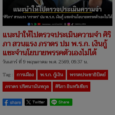
แนะนำให้ไปตรวจประเมินความจำ ศิริ
ภา สวนแรง ภราดร ปม พ.ร.ก. เงินกู้
แซะจำนโยบายพรรคตัวเองไม่ได้
วันเสาร์ ที่ 9 พฤษภาคม พ.ศ. 2569, 09.37 น.
Tag :
การเมือง
พ.ร.ก. กู้เงิน
พรรคประชาธิปัตย์
ภราดร ปริศนานันทกุล
ศิริภา อินทวิเชียร