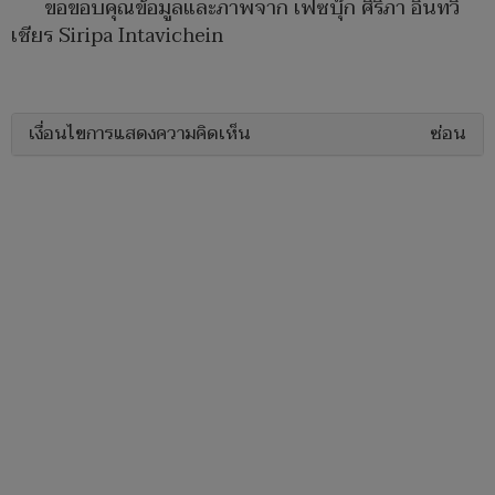
ขอขอบคุณข้อมูลและภาพจาก เฟซบุ๊ก ศิริภา อินทวิ
เชียร Siripa Intavichein
เงื่อนไขการแสดงความคิดเห็น
ซ่อน