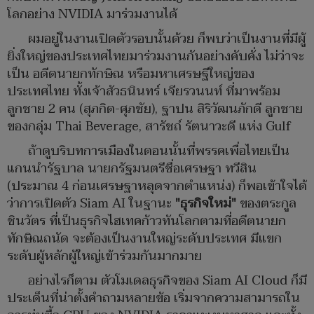
โลกอย่าง NVIDIA มาร่วมงานได้
ผมอยู่ในงานเปิดตัวรอบนั้นด้วย ก็พบว่าเป็นงานที่มีผู้
ยิ่งใหญ่ของประเทศไทยมาร่วมงานกันอย่างคับคั่ง ไม่ว่าจะ
เป็น อดีตนายกทักษิณ หรือมหาเศรษฐีใหญ่ของ
ประเทศไทย ทั้งเจ้าสัวธนินทร์ เจียรวนนท์ ที่มาพร้อม
ลูกชาย 2 คน (สุภกิต-ศุภชัย), ฐาปน สิริวัฒนภักดี ลูกชาย
ของกลุ่ม Thai Beverage, สารัชถ์ รัตนาวะดี แห่ง Gulf
ถ้าดูบริบทการเมืองในตอนนั้นที่พรรคเพื่อไทยเป็น
แกนนำรัฐบาล นายกรัฐมนตรีชื่อเศรษฐา ทวีสิน
(ประมาณ 4 ก่อนเศรษฐาหลุดจากตำแหน่ง) ก็พอเข้าใจได้
ว่าการเปิดตัว Siam AI ในฐานะ
"ธุรกิจใหม่"
ของตระกูล
ชินวัตร ที่เป็นธุรกิจไฮเทคก้าวทันโลกตามที่อดีตนายก
ทักษิณถนัด จะต้องเป็นงานใหญ่ระดับประเทศ มีแขก
ระดับผู้หลักผู้ใหญ่เข้าร่วมกันมากมาย
อย่างไรก็ตาม ตัวโมเดลธุรกิจของ Siam AI Cloud ก็มี
ประเด็นที่น่าตั้งคำถามหลายข้อ เริ่มจากความสามารถใน