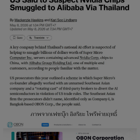
ภาพจากเฟซบุ๊ก อิสริยะ ไพรีพ่ายฤทธิ์