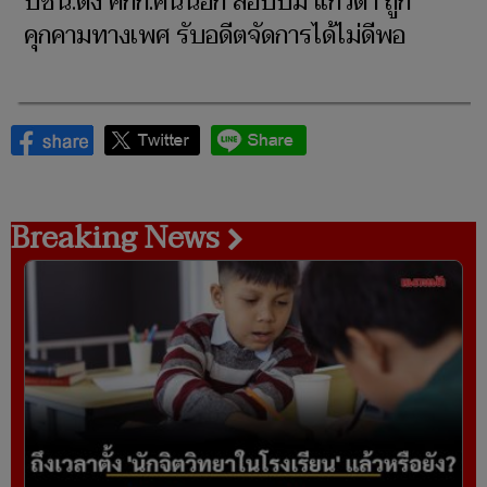
ปชน.ตั้ง คกก.คนนอก สอบปม แก้วตา ถูก
คุกคามทางเพศ รับอดีตจัดการได้ไม่ดีพอ
Breaking News