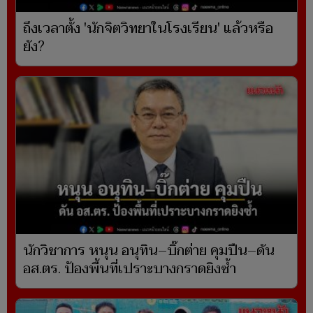
ถึงเวลาตั้ง 'นักจิตวิทยาในโรงเรียน' แล้วหรือ
ยัง?
นักวิชาการ หนุน อนุทิน–บิ๊กต่าย คุมปืน–ดัน
อส.ตร. ป้องพื้นที่เปราะบางกราดยิงซ้ำ