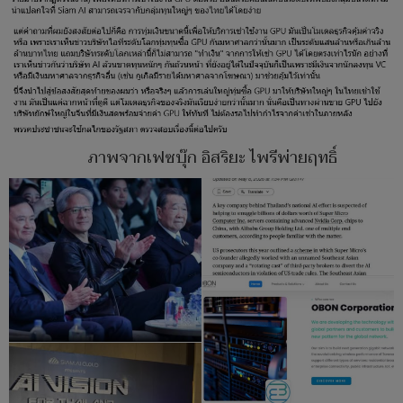
ภาพจากเฟซบุ๊ก อิสริยะ ไพรีพ่ายฤทธิ์