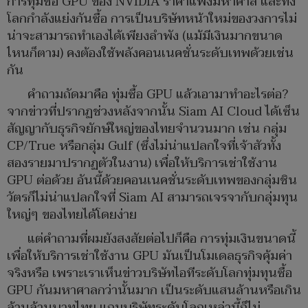
การทุ่มซื้อ GPU ของ NVIDIA ราคาแพงมหาศาล และทั้ง
โลกกำลังแย่งกันซื้อ การเป็นบริษัทหน้าใหม่ของวงการไม่
น่าจะสามารถทำเองได้เพียงลำพัง (แม้มีเงินมากขนาด
ไหนก็ตาม) คงต้องใช้พลังคอนเนคชั่นระดับเทพด้วยเช่น
กัน
คำถามถัดมาคือ ทุ่มซื้อ GPU แล้วเอามาทำอะไรต่อ?
จากข่าวที่ปรากฏช่วงหลังจากนั้น Siam AI Cloud ได้เซ็น
สัญญากับธุรกิจยักษ์ใหญ่ของไทยจำนวนมาก เช่น กลุ่ม
CP/True หรือกลุ่ม Gulf (ซึ่งไม่น่าแปลกใจที่เจ้าสัวทั้ง
สองรายมาปรากฏตัวในงาน) เพื่อให้บริการเช่าใช้งาน
GPU ต่อด้วย อันนี้ด้วยคอนเนคชั่นระดับเทพของกลุ่มชิน
วัตรก็ไม่น่าแปลกใจที่ Siam AI สามารถเจรจากับกลุ่มทุน
ใหญ่ๆ ของไทยได้โดยง่าย
แต่คำถามที่ผมยังสงสัยต่อไปก็คือ การทุ่มเงินขนาดนี้
เพื่อให้บริการเช่าใช้งาน GPU มันเป็นโมเดลธุรกิจคุ้มค่า
จริงหรือ เพราะเราเห็นข่าวบริษัทไอทีระดับโลกทุ่มทุนซื้อ
GPU กันมหาศาลกว่านั้นมาก เป็นระดับแสนล้านหรือเกิน
ล้านล้านบาทไทย แถมบริษัทระดับโลกเหล่านี้ก็ไม่