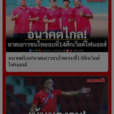
อนาคตไกล!หวดเยาวชนไทยจบที่14ศึกเวิลด์
ไฟนอลส์