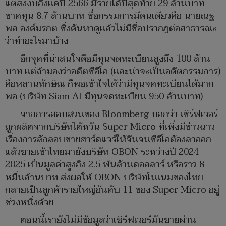
แต่ส่งงบถึงแค่ปี 2566 มีรายได้ปีสุดท้าย 29 ล้านบาท
ขาดทุน 8.7 ล้านบาท ชื่อกรรมการมีคนเดียวคือ นายณฐ
พล องค์มรกต ซึ่งค้นหาดูแล้วไม่มีชื่อปรากฏต่อสาธารณะ
ว่าทำอะไรมาบ้าง
อีกจุดที่น่าสนใจคือมีทุนจดทะเบียนสูงถึง 100 ล้าน
บาท แต่ถ้ามองว่าอดีตซีอีโอ (และน่าจะเป็นอดีตกรรมการ)
คือหลานทักษิณ ก็พอเข้าใจได้ว่ามีทุนจดทะเบียนได้มาก
พอ (บริษัท Siam AI มีทุนจดทะเบียน 950 ล้านบาท)
จากการสอบสวนของ Bloomberg บอกว่า เซิร์ฟเวอร์
ถูกผลิตจากบริษัทไต้หวัน Super Micro ที่เพิ่งมีข่าวฉาว
เรื่องการลักลอบขายฮาร์ดแวร์ให้จีนจนซีอีโอต้องลาออก
แล้วขายเข้าไทยมายังบริษัท OBON ระหว่างปี 2024-
2025 เป็นมูลค่าสูงถึง 2.5 พันล้านดอลลาร์ หรือราว 8
หมื่นล้านบาท ส่งผลให้ OBON บริษัทโนเนมของไทย
กลายเป็นลูกค้ารายใหญ่อันดับ 11 ของ Super Micro อยู่
ช่วงหนึ่งด้วย
ตอนนี้เรายังไม่มีข้อมูลว่าเซิร์ฟเวอร์มันขายผ่าน