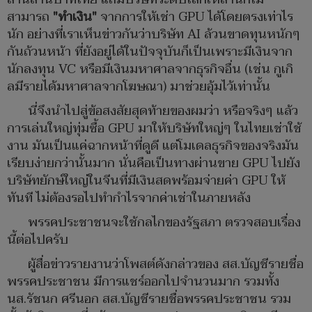
สามารถ
"ทำเงิน"
จากการให้เช่า GPU ได้โดยตรงเท่าไร
นัก อย่างที่เราเห็นข่าวกันว่าบริษัท AI ล้วนขาดทุนหนักๆ
กันถ้วนหน้า ที่ยังอยู่ได้ในปัจจุบันก็เป็นเพราะมีเงินจาก
นักลงทุน VC หรือมีเงินมหาศาลจากธุรกิจอื่น (เช่น กูเกิ
ลมีรายได้มหาศาลจากโฆษณา) มาช่วยอุ้มไว้เท่านั้น
นี่จึงนำไปสู่ข้อสงสัยสุดท้ายของผมว่า หรือจริงๆ แล้ว
การเล่นใหญ่ทุ่มซื้อ GPU มาให้บริษัทใหญ่ๆ ในไทยเช่าใช้
งาน มันเป็นแค่ฉากหน้าที่ดูดี แต่โมเดลธุรกิจของจริงมัน
เรียบง่ายกว่านั้นมาก นั่นคือเป็นทางผ่านขาย GPU ไปยัง
บริษัทยักษ์ใหญ่ในจีนที่มีเงินสดพร้อมจ่ายค่า GPU ให้
ทันที ไม่ต้องรอไปทำกำไรจากค่าเช่าในภายหลัง
พรรคประชาชนจะใช้กลไกของรัฐสภา ตรวจสอบเรื่อง
นี้ต่อไปครับ
ผู้สื่อข่าวรายงานว่าโพสต์ดังกล่าวของ สส.บัญชีรายชื่อ
พรรคประชาชน มีการแชร์ออกไปจำนวนมาก รวมทั้ง
นส.รัชนก ศรีนอก สส.บัญชีรายชื่อพรรคประชาชน รวม