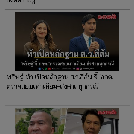
พริษฐ์ ท้า เปิดหลักฐาน ส.ว.สีส้ม จี้ ‘กกต.’
ตรวจสอบเท่าเทียม-ส่งศาลทุกกรณี