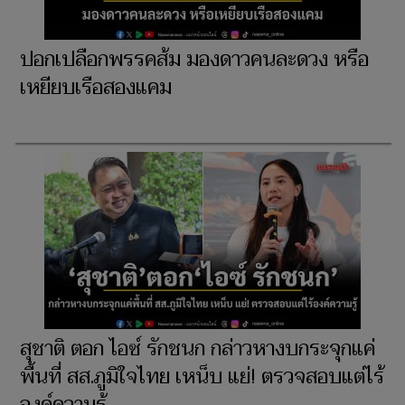
ปอกเปลือกพรรคส้ม มองดาวคนละดวง หรือ
เหยียบเรือสองแคม
สุชาติ ตอก ไอซ์ รักชนก กล่าวหางบกระจุกแค่
พื้นที่ สส.ภูมิใจไทย เหน็บ แย่! ตรวจสอบแต่ไร้
องค์ความรู้