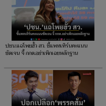
ปชน.แฉโพยฮั้ว สว. ชี้แพทเทิร์นคะแนน
ชัดเจน จี้ กกต.อย่าเพิกเฉยหลักฐาน