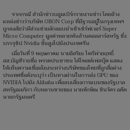
จากกรณี สำนักข่าวบลูมเบิร์กรายงานข่าว โดยอ้าง
แหล่งข่าวว่าบริษัท OBON Corp ที่มีฐานอยู่ในกรุงเทพฯ
ถูกสงสัยว่ามีส่วนช่วยลักลอบนำเข้าเซิร์ฟเวอร์ Super
Micro Computer มูลค่าหลายพันล้านดอลลาร์สหรัฐ ซึ่ง
บรรจุชิป Nvidia ขั้นสูงไปยังประเทศจีน
เมื่อวันที่ 9 พฤษภาคม นายอิสริยะ ไพรีพ่ายฤทธิ์
สส.บัญชีรายชื่อ พรรคประชาชน ได้โพสต์เฟสบุ๊ค แสดง
ให้เห็นความเชื่อมโยงระหว่างบริษัทของไทยที่ถูกสื่อต่าง
ประเทศชื่อดังระบุว่า เป็นทางผ่านในการส่ง GPU ของ
NVIDIA ไปยัง Alibaba เพื่อลบเลี่ยงการแบนของรัฐบาล
สหรัฐอเมริกา กับหลานชายของ นายทักษิณ ชินวัตร อดีต
นายกรัฐมนตรี