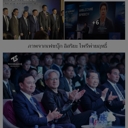
ภาพจากเฟซบุ๊ก อิสริยะ ไพรีพ่ายฤทธิ์