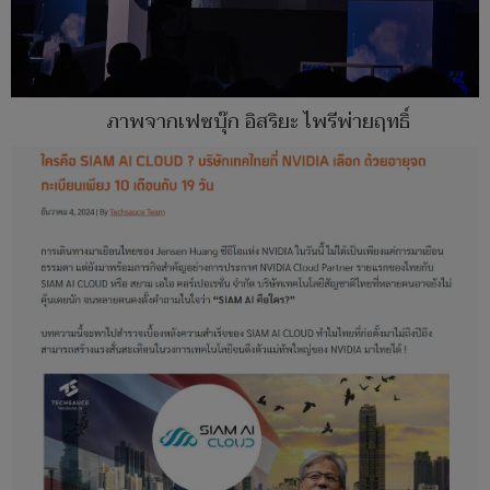
ภาพจากเฟซบุ๊ก อิสริยะ ไพรีพ่ายฤทธิ์