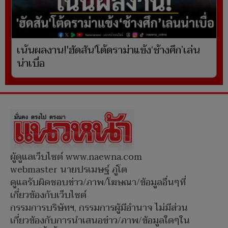
เน้นผลงาน!'ฮัดสัน'โต้ดราม่าแข้ง‘ช้างศึก’เล่น
น่าเบื่อ
ผู้ดูแลเว็บไซต์ www.naewna.com
webmaster นายปรเมษฐ์ ภู่โต
ดูแลรับผิดชอบข่าว/ภาพ/โฆษณา/ข้อมูลอื่นๆที่
เกี่ยวข้องกับเว็บไซต์
กรรมการบริษัทฯ, กรรมการผู้มีอำนาจ ไม่มีส่วน
เกี่ยวข้องกับการนำเสนอข่าว/ภาพ/ข้อมูลใดๆใน