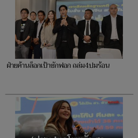
ฝ่ายค้านล็อกเป้าซักฟอก ถล่ม4ปมร้อน