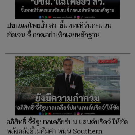
ปชน.แฉโพยฮั้ว สว. ชี้แพทเทิร์นคะแนน
ชัดเจน จี้ กกต.อย่าเพิกเฉยหลักฐาน
อภิสิทธิ์ จี้รัฐบาลเคลียร์ปม แลนด์บริดจ์ ให้ชัด
หลังคลังชี้ไม่คุ้มค่า หนุน Southern