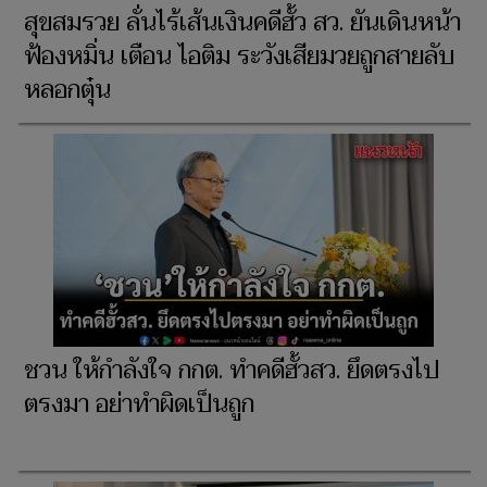
สุขสมรวย ลั่นไร้เส้นเงินคดีฮั้ว สว. ยันเดินหน้า
ฟ้องหมิ่น เตือน ไอติม ระวังเสียมวยถูกสายลับ
หลอกตุ๋น
ชวน ให้กำลังใจ กกต. ทำคดีฮั้วสว. ยึดตรงไป
ตรงมา อย่าทำผิดเป็นถูก