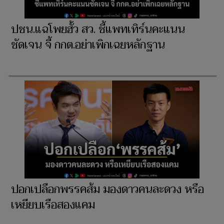
ปชน.แฉโพยฮั้ว สว. ชี้แพทเทิร์นคะแนน
ชัดเจน จี้ กกต.อย่าเพิกเฉยหลักฐาน
ปอกเปลือกพรรคส้ม มองดาวคนละดวง หรือ
เหยียบเรือสองแคม