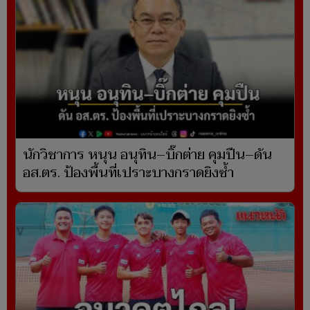
นักวิชาการ หนุน อนุทิน–บิ๊กต่าย คุมปืน–ดัน
อส.ตร. ป้องพื้นที่เปราะบางกราดยิงซ้ำ