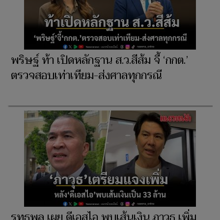
พริษฐ์ ท้า เปิดหลักฐาน ส.ว.สีส้ม จี้ ‘กกต.’
ตรวจสอบเท่าเทียม-ส่งศาลทุกกรณี
รุทธพล เผย ดีเอสไอ พบเส้นเงิน ภาวุธ เพิ่ม