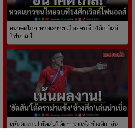
อนาคตไกล!หวดเยาวชนไทยจบที่14ศึกเวิลด์
ไฟนอลส์
เน้นผลงาน!'ฮัดสัน'โต้ดราม่าแข้ง‘ช้างศึก’เล่น
น่าเบื่อ