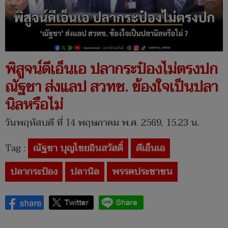
พิสูจน์ดีเอ็นเอ ปลากระป๋องไม่ตรงปก
ณัฐชา ส่งแลป สวทช. ข้องใจเป็นปลา
นิลหรือไม่
วันพฤหัสบดี ที่ 14 พฤษภาคม พ.ศ. 2569, 15.23 น.
Tag :
ณัฐชา บุญไชยอินสวัสดิ์
ดีเอ็นเอ
ปลากระป๋อง
ปลานิล
พรรคประชาชน