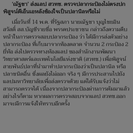
‘ณัฐชา’ ส่งแลป สวทช. ตรวจปลากระป๋องไม่ตรงปก
พิสูจน์ดีเอ็นเอหลังข้องใจเป็นปลานิลหรือไม่
เมื่อวันที่ 14 พ.ค. ที่รัฐสภา นายณัฐชา บุญไชยอิน
สวัสดิ์ สส.บัญชีรายชื่อ พรรคประชาชน กล่าวถึงความคืบ
หน้าในการตรวจสอบปลากระป๋อง ว่า ได้มีการส่งตัวอย่าง
ปลากระป๋อง ที่เก็บมาจากท้องตลาด จำนวน 2 กระป๋อง 2
ยี่ห้อ ส่งไปตรวจทางห้องแลป ของสำนักงานพัฒนา
วิทยาศาสตร์และเทคโนโลยีแห่งชาติ (สวทช.) เพื่อพิสูจน์
สายพันธ์ปลาที่นำมาทำปลากระป๋องว่าเป็นปลานิล หรือ
ปลาชนิดอื่น ซึ่งผลยังไม่ออก จริง ๆ มีการประสานไปยัง
แลปมหาวิทยาลัยเพื่อส่งตรวจด้วย แต่ได้รับแจ้งว่าไม่
สามารถตรวจได้ เนื่องจากปลากระป๋องผ่านการต้มมาแล้ว
อย่างไรก็ตาม หากผลการตรวจสอบจากแลป สวทช.ออก
มาจะมีการแจ้งให้ทราบอีกครั้ง