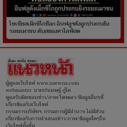
โซเชียลเม็กซิโกช็อก อินฟลูฯดังถูกประกบยิง
ระยะเผาขน ดับสยองคาไลฟ์สด
ผู้ดูแลเว็บไซต์ www.naewna.com
webmaster นายปรเมษฐ์ ภู่โต
ดูแลรับผิดชอบข่าว/ภาพ/โฆษณา/ข้อมูลอื่นๆที่
เกี่ยวข้องกับเว็บไซต์
กรรมการบริษัทฯ, กรรมการผู้มีอำนาจ ไม่มีส่วน
เกี่ยวข้องกับการนำเสนอข่าว/ภาพ/ข้อมูลใดๆใน
เว็บไซต์ทั้งสิ้น