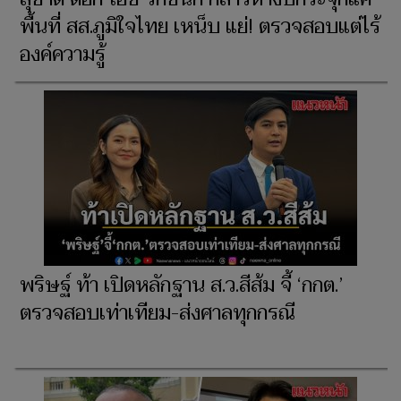
พื้นที่ สส.ภูมิใจไทย เหน็บ แย่! ตรวจสอบแต่ไร้
องค์ความรู้
พริษฐ์ ท้า เปิดหลักฐาน ส.ว.สีส้ม จี้ ‘กกต.’
ตรวจสอบเท่าเทียม-ส่งศาลทุกกรณี