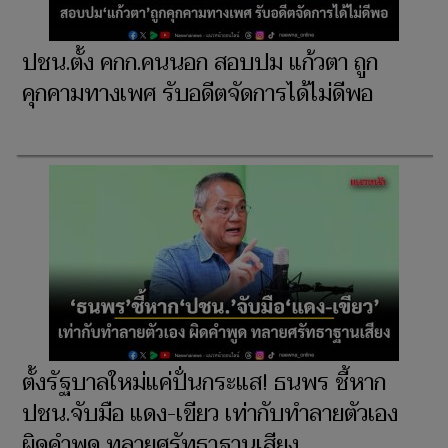
ปชน.ตั้ง คกก.คนนอก สอบปม แก้วตา ถูก
คุกคามทางเพศ รับอดีตจัดการได้ไม่ดีพอ
ตั้งรัฐบาลใหม่แค่ปั่นกระแส! ธนพร ชี้หาก
ปชน.จับมือ แดง-เขียว เท่ากับทำลายตัวเอง
ผิดคำพูด ทลายศรัทธาฐานเสียง