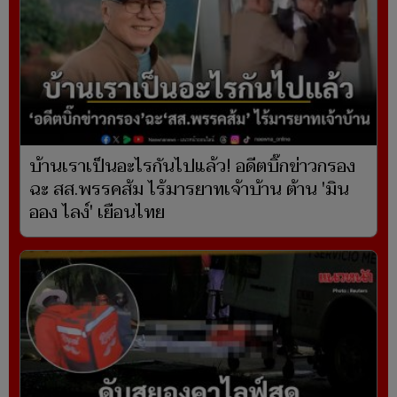
บ้านเราเป็นอะไรกันไปแล้ว! อดีตบิ๊กข่าวกรอง
ฉะ สส.พรรคส้ม ไร้มารยาทเจ้าบ้าน ต้าน 'มิน
ออง ไลง์' เยือนไทย