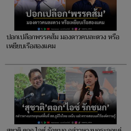
ปอกเปลือกพรรคส้ม มองดาวคนละดวง หรือ
เหยียบเรือสองแคม
สุชาติ ตอก ไอซ์ รักชนก กล่าวหางบกระจุกแค่