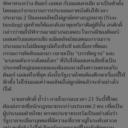
พิพาทระหว่าง ติมอร์-เลสเต กับออสเตรเลีย มาเป็นตัวตั้ง
โดยมองว่ากระบวนการประนอมภาคบังคับใช้เวลา
ประมาณ 2 ปีและผลลัพธ์ไม่ผูกมัดทางกฎหมาย (Non-
binding) สุดท้ายก็ต้องกลับมาคุยทวิภาคีอยู่ดีนั้น สรศักดิ์
กล่าวว่าขอให้พิจารณาอย่างรอบคอบ ในกรณีของติมอร์-
เลสเตกับออสเตรเลีย แม้ผลลัพธ์ของคณะกรรมการ
ประนอมจะไม่มีผลผูกมัดในทันที แต่เนื้อหาที่คณะ
กรรมการตัดสินออกมา กลายเป็น “บรรทัดฐาน” และ
“แรงกดดันจากสังคมโลก” ที่บีบให้ออสเตรเลียซึ่งเป็น
ประเทศใหญ่ยอมถอยและต้องลงนามในความตกลงกับ
ติมอร์-เลสเตในที่สุด ดังนั้นรัฐบาลไทยต้องศึกษาเรื่องนี้ให้
ลึกซึ้ง ไม่ใช่มองแค่ว่าผลลัพธ์ไม่ผูกมัดแล้วจะทำอย่างไร
ก็ได้
นายสรศักดิ์ ย้ำว่า ภายในกรอบเวลา 21 วันนี้ที่ไทย
ต้องส่งรายชื่อนักกฎหมายระหว่างประเทศ 2 คน เพื่อเป็น
ผู้ประนอมฝ่ายไทย พรรคประชาชนหวังเป็นอย่างยิ่งว่า
รัฐบาลจะเลือกบุคคลที่มีความเชี่ยวชาญในระดับสากล
อย่างแท้จริง ไม่ใช่เลือกนักกฎหมายที่ไม่กล้าขัดความ