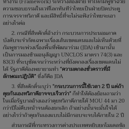
ทำงาน (Framework) ระหว่างสองฝ่าย ทำให้กัมพูชาฉวย
ความชอบธรรมในเวทีโลกทันทีว่าไทยเป็นฝ่ายปิดประตู
การเจรจาทวิภาคี และมีสิทธิ์ที่จะไม่รอฟังว่าไทยจะเอา
อย่างไรต่อ
2. กรณีที่สีหศักดิ์อ้างว่า กระบวนการประนอมภาค
บังคับจะจำกัดเฉพาะเรื่องเส้นเขตแดนและไม่เห็นด้วยที่
กัมพูชาจะพ่วงเรื่องพื้นที่พัฒนาร่วม (JDA) เข้ามานั้น
เป็นการมองข้ามอนุสัญญา UNCLOS มาตรา 74(3) และ
83(3) ที่ระบุชัดเจนว่าระหว่างที่ยังตกลงเรื่องเขตแดนไม่
ได้ รัฐภาคีต้องพยายามทำ
“ความตกลงชั่วคราวที่มี
ลักษณะปฏิบัติ”
ซึ่งก็คือ JDA
3. ที่สีหศักดิ์ระบุว่า
“กระบวนการนี้ใช้เวลา 2 ปี แต่ถ้า
คุยกันเองทวิภาคีอาจจบเร็วกว่า”
ก็ทำให้ต้องย้อนถามว่า
ในเมื่อรัฐบาลอ้างเองว่าคุยทวิภาคีภายใต้ MOU 44 มา 20
กว่าปีไม่คืบหน้าจนต้องยกเลิก ถ้าอย่างนั้นจะมั่นใจได้
อย่างไรว่าถ้าคุยกันเองแบบไม่มีกรอบจะจบได้ภายใน 2 ปี
ส่วนกรณีที่กระทรวงการต่างประเทศหยิบยกโมเดลข้อ