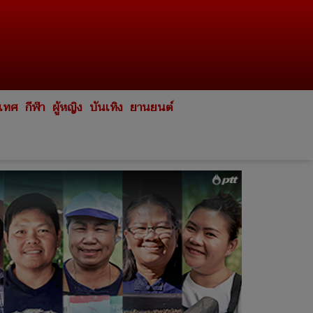
ะเทศ
กีฬา
ผู้หญิง
บันเทิง
ยานยนต์