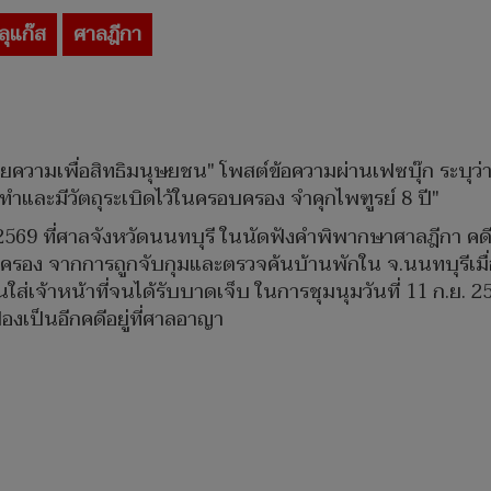
ลุแก๊ส
ศาลฎีกา
ยความเพื่อสิทธิมนุษยชน" โพสต์ข้อความผ่านเฟซบุ๊ก ระบุว่า
ันทำและมีวัตถุระเบิดไว้ในครอบครอง จำคุกไพฑูรย์ 8 ปี"
569 ที่ศาลจังหวัดนนทบุรี ในนัดฟังคำพิพากษาศาลฎีกา คดีของ 
รอบครอง จากการถูกจับกุมและตรวจค้นบ้านพักใน จ.นนทบุรีเม
ยนใส่เจ้าหน้าที่จนได้รับบาดเจ็บ ในการชุมนุมวันที่ 11 ก.ย.
้องเป็นอีกคดีอยู่ที่ศาลอาญา