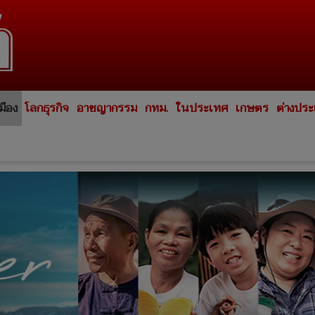
มือง
โลกธุรกิจ
อาชญากรรม
กทม.
ในประเทศ
เกษตร
ต่างปร