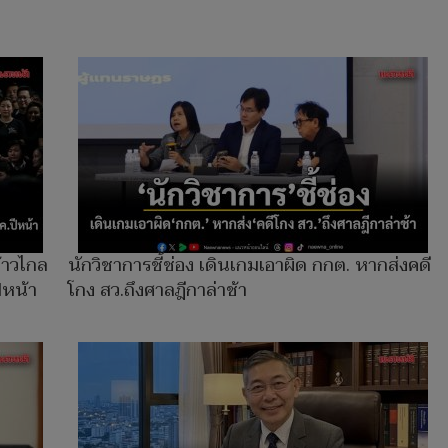
้าวไกล
นักวิชาการชี้ช่อง เดินเกมเอาผิด กกต. หากส่งคดี
ีหน้า
โกง สว.ถึงศาลฎีกาล่าช้า