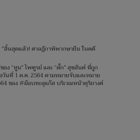
 "สิ้นสุดแล้ว! ศาลฎีกาพิพากษายืน ในคดี
“ทูน” ไพฑูรย์ และ “ดั๊ก” สุขสันต์ ที่ถูก
ื่อวันที่ 1 ต.ค. 2564 ตามหมายจับและหมาย
 2564 ของ #ม็อบทะลุแก๊ส บริเวณหน้าดุริยางค์