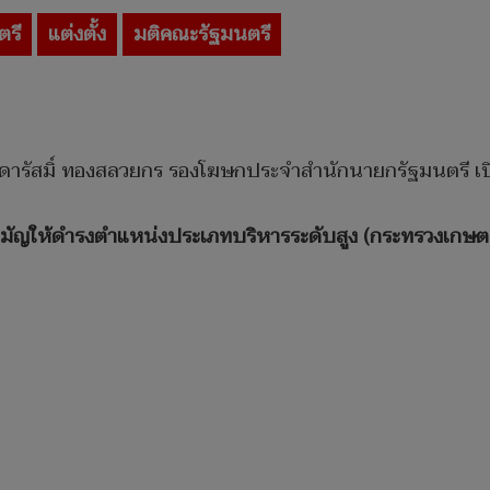
ตรี
แต่งตั้ง
มติคณะรัฐมนตรี
์ดารัสมิ์ ทองสลวยกร รองโฆษกประจำสำนักนายกรัฐมนตรี เปิด
อนสามัญให้ดำรงตำแหน่งประเภทบริหารระดับสูง (กระทรวงเก