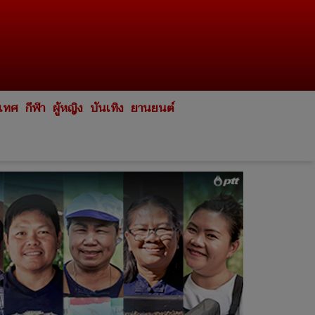
ะเทศ
กีฬา
ผู้หญิง
บันเทิง
ยานยนต์