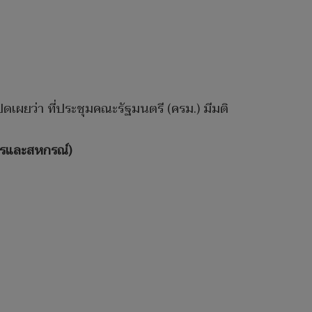
เผยว่า ที่ประชุมคณะรัฐมนตรี (ครม.) มีมติ
ษตรและสหกรณ์)