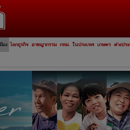
มือง
โลกธุรกิจ
อาชญากรรม
กทม.
ในประเทศ
เกษตร
ต่างปร