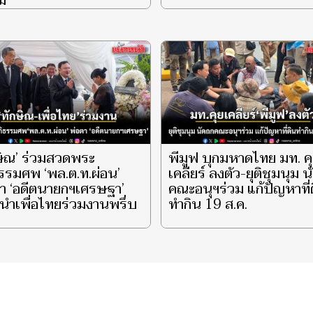
ม
ษิณ’ ร่วมสวดพระ
พีมูฟ บุกมหาดไทย มท. ค
รรมศพ ‘พล.ต.ท.ผ่อน’
เคลียร์ ลงตัว-ยุติชุมนุม 
า ‘อดีตนายกฯเศรษฐา’
คณะอนุฯร่วม แก้ปัญหาที่
ำเพื่อไทยร่วมงานพรึ่บ
ทำกิน 19 ส.ค.