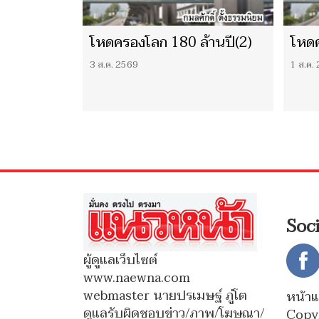
โหดครองโลก 180 ล้านปี(2)
โหดค
3 ส.ค. 2569
1 ส.ค.
Soc
ผู้ดูแลเว็บไซต์
www.naewna.com
webmaster นายปรเมษฐ์ ภู่โต
หน้า
ดูแลรับผิดชอบข่าว/ภาพ/โฆษณา/
Copy