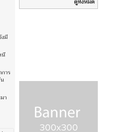
‘พล.ต.ท.ผ่อน’
ดูทั้งหมด
พ่อตา ‘อดีตนายกฯเศรษฐา’ แกน
นำเพื่อไทยร่วมงานพรึ่บ
ังมี
หนี
ำการ
ัน
บมา