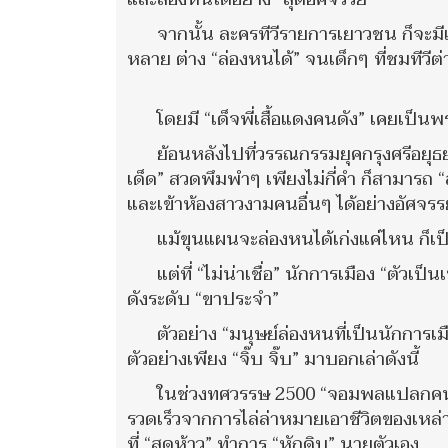
จากนั้น ละครทีวีรายการเยาวชน ก็จะมีเร
หลาย ต่าง “ล่องหนได้” จนเด็กๆ ที่ชมทีวีต่า
โดยมี “เด็จพี่เสื้อแดงคนดัง” เคยเป
ย้อนหลังไปที่วรรณกรรมยุคกรุงศรีอยุธ
เด็ด” สวดพึมพำๆ เพียงไม่กี่คำ ก็สามารถ 
และเข้าห้องสาวงามคนอื่นๆ ได้อย่างอัศจรรย
แม้ขุนแผนจะล่องหนได้เก่งแค่ไหน ก็เป็
แต่ที่ “ไม่น่าเชื่อ” นักการเมือง “ตั
ดังระดับ “ขาประจำ”
ตัวอย่าง “มนุษย์ล่องหนที่เป็นนักกา
ตัวอย่างเพียง “จิ๊บ จิ๊บ” มาบอกเล่าดังนี้
ในช่วงทศวรรษ 2500 “จอมพลแปลกคนดั
รวดเร็วจากการไล่ล่าหมายเอาชีวิตของเหล่
ที่ “สุดห้าว” ทำการ “หักดิบ” นายตัวเอง