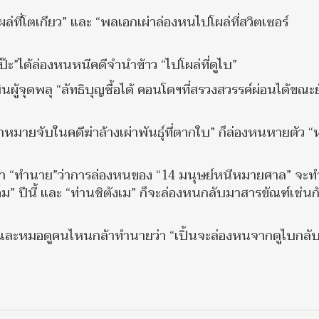
ี่โตเกียว” และ “พลเอกเผ่าล่องหนไปโผล่ที่สวิตเซอร์
ป๊ะ”ได้ล่องหนหนีคดีจำนำข้าว “ไปโผล่ที่ดูไบ”
นผู้จุดพลุ “ลัทธิบุญซื้อได้ คอนโดฯที่สรวงสวรรค์ผ่อนได้ขณะย
กหมายจับในคดีฆ่าล้างเผ่าพันธุ์ที่ตากใบ” ก็ล่องหนหายตัว “
า “ทำนาย”ว่าการล่องหนของ “14 มนุษย์หนีหมายศาล” จะท
าคม” ปีนี้ และ “ท่านชิตังเม” ก็จะล่องหนกลับมาสารขัณฑ์เช่นก
โหรและหมอดูคนไหนกล้าทำนายว่า “เปิ้นจะล่องหนจากดูไบกลั