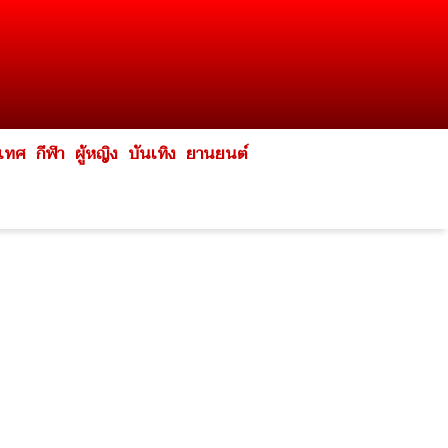
ะเทศ
กีฬา
ผู้หญิง
บันเทิง
ยานยนต์