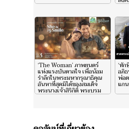
สังค
‘The Woman’ ภาพยนตร์
‘ทัก
แห่งแรงบันดาลใจ เพื่อน้อม
อภิธ
รำลึกในพระมหากรุณาธิคุณ
พ่อต
อันหาที่สุดมิได้ของสมเด็จ
แกนน
พระนางเจ้าสิริกิติ์ พระบรม
ราชินีนาถ พระบรมราชชนนี
พันปีหลวง ผู้ทรงเป็น ‘แม่’
และ ‘รอยยิ้มแห่งแผ่นดิน’ จุด
ประกายความสว่างไสวแก่
ชีวิตพสกนิกรไทยชั่วนิรันดร์
ตอน ‘She is My Smile’ EP.3