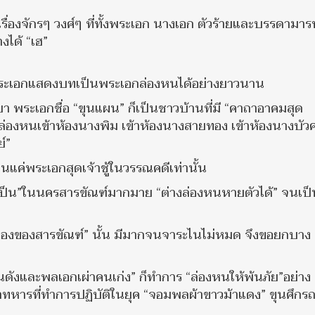
ื่องจักรๆ วงศ์ๆ ที่ทั้งพระเอก นางเอก ตัวร้ายและบรรดามารท
งได้ “เฮ”
็นพระเอกแสดงบทเป็นพระเอกล่องหนได้อย่างยาวนาน
ยา พระเอกชื่อ “ขุนแผน” ก็เป็นชาวบ้านที่มี “คาถาอาคมสุด
“ล่องหนเข้าห้องนางพิม เข้าห้องนางสายทอง เข้าห้องนางบัวคล
์”
นแค่พระเอกสุดเจ้าชู้ในวรรณคดีเท่านั้น
วเป็นเป็น”ในนครสารขัณฑ์มากมาย “ต่างล่องหนหายตัวได้” จนเป็
รเมืองของสารขัณฑ์” นั้น มีมากจนจาระไนไม่หมด จึงขอยกบาง
งและพลเอกเผ่าคนเก่ง” ก็ทำการ “ล่องหนให้พ้นภัย”อย่าง
าทหารที่ทำการปฏิบัติในยุค “จอมพลผ้าขาวม้าแดง” ขุนศึกรถ