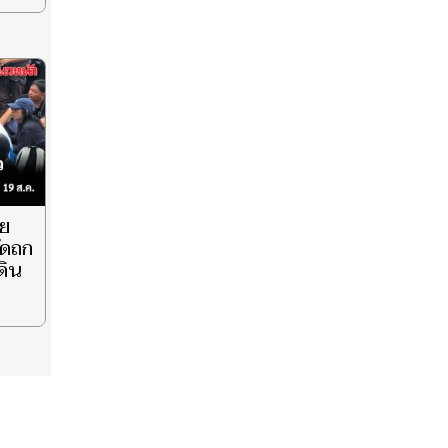
ุย
นัดถก
ดิน