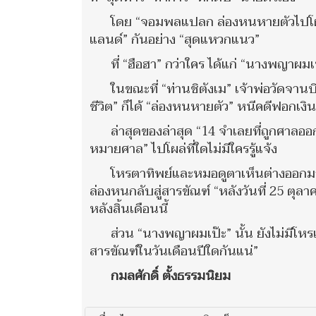
โดย “จอมพลแปลก ล่องหนหายตัวไปโผล่ท
แลนด์” กันอย่าง “สุดแหวกแนว”
ที่ “ฮือฮา” กว่าใคร ได้แก่ “นางพญาผมเ
ในขณะที่ “ท่านชิตังเม” เจ้าพ่อวัดจานบิ
ชีวิต” ก็ได้ “ล่องหนหายตัว” หนีคดีฟอกเงิน
ล่าสุดของล่าสุด “14 จำเลยที่ถูกศาลออ
หมายศาล” ไปโผล่ที่ใดไม่มีใครรู้แจ้ง
โหรตาทิพย์และหมอดูตาเห็นต่างออกม
ล่องหนกลับสู่สารขัณฑ์ “หลังวันที่ 25 ตุล
หลังสิ้นเดือนนี้
ส่วน “นางพญาผมเป๊ะ” นั้น ยังไม่มี
สารขัณฑ์ในวันเดือนปีใดกันแน่”
กมลศักดิ์ ตั้งธรรมนิยม