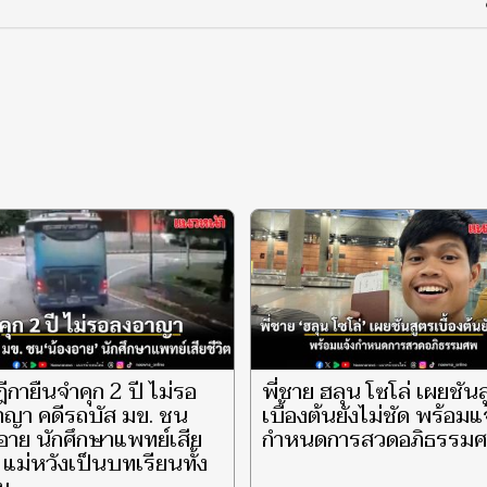
ีกายืนจำคุก 2 ปี ไม่รอ
พี่ชาย ฮลุน โซโล่ เผยชัน
าญา คดีรถบัส มข. ชน
เบื้องต้นยังไม่ชัด พร้อมแ
อาย นักศึกษาแพทย์เสีย
กำหนดการสวดอภิธรรม
ต แม่หวังเป็นบทเรียนทั้ง