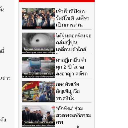
ั้ง
เจ้าฟ้าทีปังกร
รัศมีโชติ เสด็จฯ
เป็นการส่วน
พระองค์ ทรง
ไต้ฝุ่นดอลฟินจ่อ
ตรัสกับประชาชนอย่างเป็น
ถล่มญี่ปุ่น
กันเอง
เคลื่อนเข้าใกล้
ี่
โอกินาวา คาด
ศาลฎีกายืนจำ
ลมกระโชกแรง 216 กม.ต่อชม.
คุก 2 ปี ไม่รอ
ลงอาญา คดีรถ
นข่าว
บัส มข. ชน น้อง
กองทัพเรือ
อาย นักศึกษาแพทย์เสียชีวิต แม่
อัญเชิญเรือ
หวังเป็นบทเรียนทั้งสังคม
พระที่นั่ง
นารายณ์ทรง
‘ทักษิณ’ ร่วม
สุบรรณ รัชกาลที่ 9 ลงน้ำเพื่อ
สวดพระอภิธรรม
เตรียมการในการจัดขบวน
ถัง
ศพ
พยุหยาตราทางชลมารค