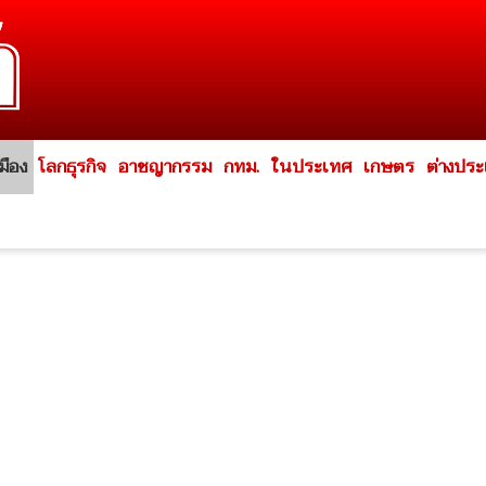
มือง
โลกธุรกิจ
อาชญากรรม
กทม.
ในประเทศ
เกษตร
ต่างปร