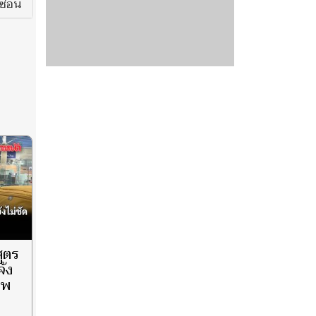
ซ่อน
สูตร
จ้ง
ศพ