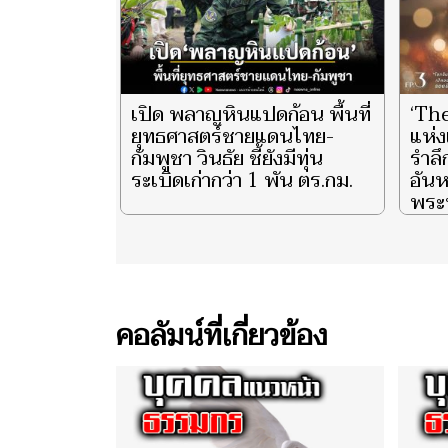
เปิด พลาญหินแปดก้อน พื้นที่
‘Th
ยุทธศาสตร์ชายแดนไทย-
แห่ง
กัมพูชา วินธัย ชี้ยังมีทุ่น
รำล
ระเบิดเก่ากว่า 1 พัน ตร.กม.
อันห
พระน
ราช
พันป
และ 
ประ
ชีวิ
คอลัมน์ที่เกี่ยวข้อง
ตอน 