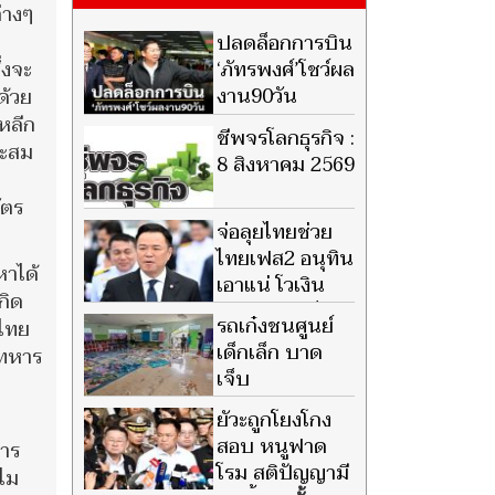
่างๆ
ปลดล็อกการบิน
่งจะ
‘ภัทรพงศ์’โชว์ผล
งาน90วัน
ด้วย
ะหลีก
ชีพจรโลกธุรกิจ :
าะสม
8 สิงหาคม 2569
ัตร
จ่อลุยไทยช่วย
ไทยเฟส2 อนุทิน
หาได้
เอาแน่ โวเงิน
กิด
คงคลังยังแข็ง
รถเก๋งชนศูนย์
ีไทย
แรง รัฐบาลชี้ดัชนีเชื่อมั่นฟื้น
เด็กเล็ก บาด
าทหาร
เจ็บ
ระนาว14ราย
ยัวะถูกโยงโกง
สอบ หนูฟาด
หาร
โรม สติปัญญามี
ไม