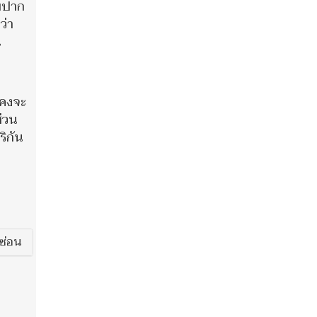
ลมปาก
ว่า
น
็คงจะ
ส่วน
ริกัน
ซ่อน