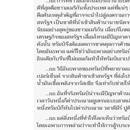
...nn การที่ชาวอเมริกันมีประธานาธิบดี
ดีที่สุดคือชาวอเมริกันทั้งประเทศ แต่ที่แ
คือต้นเหตุสำคัญที่อาจจะนำไปสู่สงครามการ
สหรัฐฯ เป็นชาติที่นำเข้าสินค้านานาชนิดจ
นิยมอย่างสุดกู่ของชาวอเมริกัน เมื่อบริโภค
เศรษฐกิจของสหรัฐฯ เสื่อมโทรมมีปัญหาต
ดังนั้น ทรัมป์จึงต้องลดการขาดดุลการค้าข
โดยอันธพาล แต่ก็ใช่ว่าอันธพาลอย่างทรัม
อินเดียกับจีนที่ไม่ยอมก้มหัวให้ทรัมป์เ
...nn วิธีอันธพาลของทรัมป์ที่พยายา
เปอร์เซ็นต์ จากสินค้าขาเข้าสหรัฐฯ ที่ส่ง
น้ำมันเชื้อเพลิงจากรัสเซีย จึงเท่ากับช่วย
...nn อันที่จริงทรัมป์น่าจะมีปัญหา
เวลาวันหนึ่งก็ด่าประณามยูเครนแบบสาดเสีย
หนึ่งทรัมป์ก็หันไปด่าประณาม วลาดีมีร์ ป
...nn แต่สิ่งหนึ่งที่ทำให้โลกเห็นว่าทร
โดยเฉพาะการพล่ามว่าจะทำให้การสู้รบระหว่