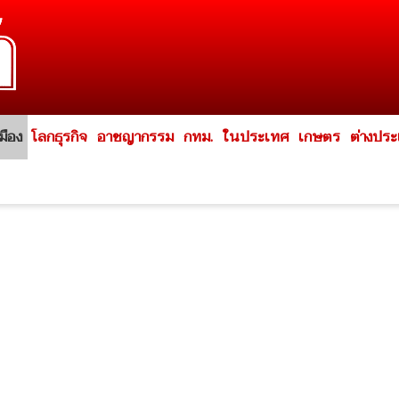
มือง
โลกธุรกิจ
อาชญากรรม
กทม.
ในประเทศ
เกษตร
ต่างปร