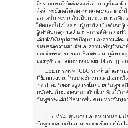
ฝึกฝนอบรมให้คล่องแคล่วชำนาญขึ้นมาในตัว
ดังว่า จะยังผลให้เกิดความเฉลียวฉลาดขึ้
ฉลาดนั้น จะรวมกันเป็นความสามารถพิเศษขึ้น 
ให้ผลต่อไปเป็นความรู้เท่าทัน เป็นต้นว่า
รู้เท่าทันเหตุการณ์ สภาพการณ์ทั้งหลายที่ผ่
เลี่ยงให้พ้นอุปสรรคปัญหา และความเสื่อม
จนบรรลุความสำเร็จและความเจริญวัฒนาที
สมเด็จพระบรมชนกาธิเบศร มหาภูมิพลอ
ของจุฬาลงกรณ์มหาวิทยาลัย 14 กรกฎาคม
...nn การเจรจา GBC ระหว่างตัวแทนของฝ
มีข้อตกลงร่วมกันอย่างชัดเจนแต่ประการใดไม
การปะทะกันอย่างรุนแรงโดยฝ่ายกัมพูชาเป็น
หนักขึ้น ก็หมายความว่าฝ่ายไทยต้องใช้กำ
กัมพูชาจะเสียชีวิตมากขึ้น ศพทหารกัมพูชา
...nn ทำไม ฮุนเซน และฮุน มาเนต แห่
กัมพูชากลายเป็นอาหารของแร้งกา ทำไมไ