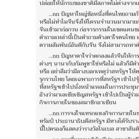
ปล่อยให้นักรบของชาติมีสภาพไม่ต่างจากเศ
...nn ปัญหาใหญ่ข้อหนึ่งที่คนไทยถาม
หรือไม่ทำไมจีนจึงให้โดรนจำนวนมากมายกับก
จีนเข้ามาก่อกวน ก่อจารกรรมในเขตแดนขอ
คำถามเหล่านี้เป็นคำถามค้างคาใจคนไทย แต
ความสัมพันธ์อันดีกับจีน จึงไม่สามารถหาค
...nn ปัญหาคาใจว่าตกลงแล้วจีนให้การ
ต่างๆ นานากับกัมพูชาใช่หรือไม่ แล้วก็มี
หรือ อย่าลืมว่ามีลางบอกเหตุว่าสหรัฐฯ ให
รุกรานไทย โดยเฉพาะการที่สหรัฐฯ เข้าไ
ที่สหรัฐฯเข้าไปนั่งหน้าแหลมในการประชุมท
อ้างว่ามาเลเซียเชิญสหรัฐฯ เข้าไปเป็นผู้ร่
กิจการภายในของสมาชิกอาเซียน
...nn การจงใจแทรกแซงกิจการภายในของ
ทรัมป์ ประธานาธิบดีสหรัฐฯ มีทางได้รับร
นี้ไปครองก็แสดงว่ารางวัลโนเบล สาขาสันต