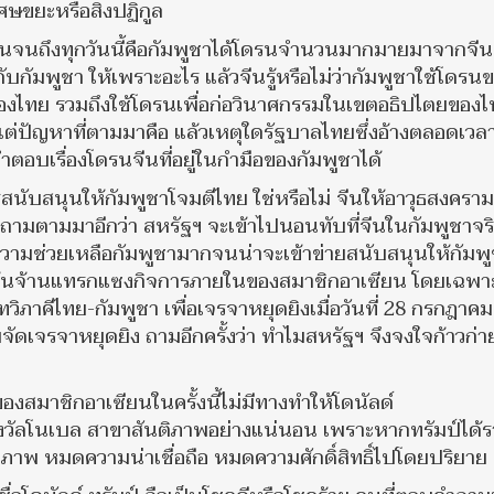
ษขยะหรือสิ่งปฏิกูล
กันจนถึงทุกวันนี้คือกัมพูชาได้โดรนจำนวนมากมายมาจากจีน 
ัมพูชา ให้เพราะอะไร แล้วจีนรู้หรือไม่ว่ากัมพูชาใช้โดรน
งไทย รวมถึงใช้โดรนเพื่อก่อวินาศกรรมในเขตอธิปไตยของ
่ปัญหาที่ตามมาคือ แล้วเหตุใดรัฐบาลไทยซึ่งอ้างตลอดเวลาว
ำตอบเรื่องโดรนจีนที่อยู่ในกำมือของกัมพูชาได้
สนับสนุนให้กัมพูชาโจมตีไทย ใช่หรือไม่ จีนให้อาวุธสงคราม
คำถามตามมาอีกว่า สหรัฐฯ จะเข้าไปนอนทับที่จีนในกัมพูชาจร
้ความช่วยเหลือกัมพูชามากจนน่าจะเข้าข่ายสนับสนุนให้กัมพ
ปจุ้นจ้านแทรกแซงกิจการภายในของสมาชิกอาเซียน โดยเฉพา
วิภาคีไทย-กัมพูชา เพื่อเจรจาหยุดยิงเมื่อวันที่ 28 กรกฎาค
วมจัดเจรจาหยุดยิง ถามอีกครั้งว่า ทำไมสหรัฐฯ จึงจงใจก้าวก่า
สมาชิกอาเซียนในครั้งนี้ไม่มีทางทำให้โดนัลด์
างวัลโนเบล สาขาสันติภาพอย่างแน่นอน เพราะหากทรัมป์ได้ร
ิภาพ หมดความน่าเชื่อถือ หมดความศักดิ์สิทธิ์ไปโดยปริยาย