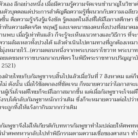
เอง อีกอย่างหนึ่ง เมื่อมีความรู้ความจัดเจนชำนาญในวิชาต
นในตัวบุคคลแต่ประการสำคัญคือความรู้ที่ผนวกกับความเฉลียว
คือความรู้จริงรู้แจ้งชัด รู้ตลอดในสิ่งที่ได้มีโอกาสศึกษา ซึ
รู้เท่าทันความคิดจริต ทฤษฎี และเจตนาของคนทั้งปวงที่สมาคม
านพบ เมื่อรู้เท่าทันแล้ว ก็จะรู้จะเห็นแนวทางและวิธีการ ที่จ
 ความล้มเหลวทั้งปวงได้ แล้วดำเนินไปตามทางที่ถูกต้องเหม
่มุ่งหมายไว้...(ความตอนหนึ่งจากพระบรมราโชวาท พระบาท
ดุลยเดชมหาราชบรมนาถบพิตร ในพิธีพระราชทานปริญญาบ
 2521)
่ายไทยกับกัมพูชาจบสิ้นไปแล้วเมื่อวันที่ 7 สิงหาคม แต่ก็
่ ดังนั้น เมื่อไร้ข้อตกลงที่ชัดเจน ก็หมายความว่าโอกาสจะเ
ผู้เริ่มโจมตีไทยก็จะมีโอกาสมากขึ้น แต่เมื่อกัมพูชาจะโจมต
ลังรบโต้กลับกัมพูชาหนักกว่าเดิม ซึ่งก็จะหมายความต่อไปว่
จะถูกทิ้งให้แร้งกากินมากกว่าเดิม
งกัมพูชาจึงไม่ให้เกียรติกับทหารกัมพูชาทำไมปล่อยให้ศพท
ม่นำศพทหารกลับไปทำพิธีกรรมตามความเชื่อของศาสนา ทำ