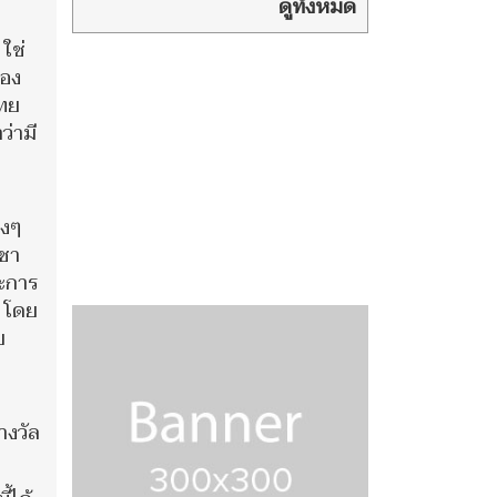
แค่นี้
ดูทั้งหมด
ใช่
ของ
ไทย
่ามี
ิงๆ
ูชา
ะการ
ม โดย
ย
างวัล