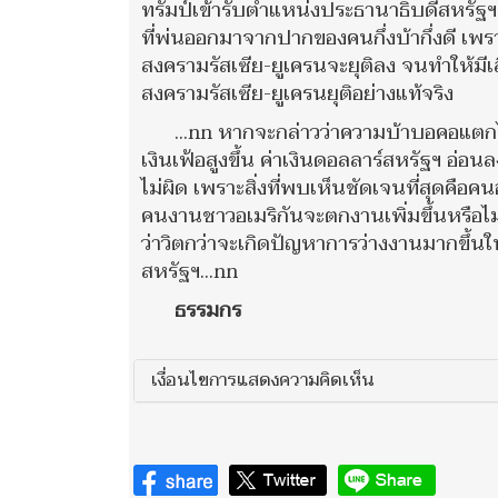
ทรัมป์เข้ารับตำแหน่งประธานาธิบดีสหรัฐฯ 
ที่พ่นออกมาจากปากของคนกึ่งบ้ากึ่งดี เพรา
สงครามรัสเซีย-ยูเครนจะยุติลง จนทำให้มีเ
สงครามรัสเซีย-ยูเครนยุติอย่างแท้จริง
...nn หากจะกล่าวว่าความบ้าบอคอแตกไ
เงินเฟ้อสูงขึ้น ค่าเงินดอลลาร์สหรัฐฯ อ่อ
ไม่ผิด เพราะสิ่งที่พบเห็นชัดเจนที่สุดคือ
คนงานชาวอเมริกันจะตกงานเพิ่มขึ้นหรือไม่ 
ว่าวิตกว่าจะเกิดปัญหาการว่างงานมากขึ้น
สหรัฐฯ...nn
ธรรมกร
เงื่อนไขการแสดงความคิดเห็น