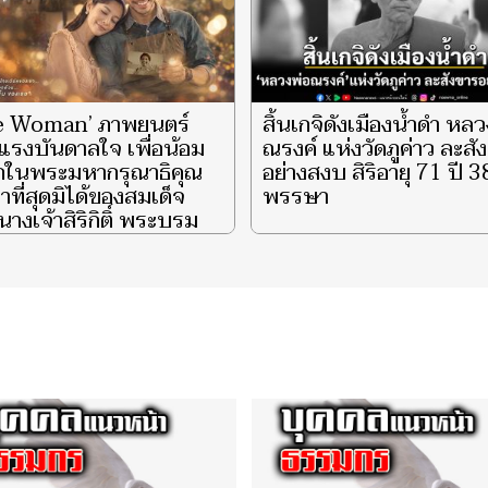
e Woman’ ภาพยนตร์
สิ้นเกจิดังเมืองน้ำดำ หล
แรงบันดาลใจ เพื่อน้อม
ณรงค์ แห่งวัดภูค่าว ละสั
ึกในพระมหากรุณาธิคุณ
อย่างสงบ สิริอายุ 71 ปี 3
าที่สุดมิได้ของสมเด็จ
พรรษา
างเจ้าสิริกิติ์ พระบรม
ินีนาถ พระบรมราชชนนี
ีหลวง ผู้ทรงเป็น ‘แม่’
‘รอยยิ้มแห่งแผ่นดิน’ จุด
กายความสว่างไสวแก่
ตพสกนิกรไทยชั่วนิรันดร์
‘She is My Smile’ EP.3