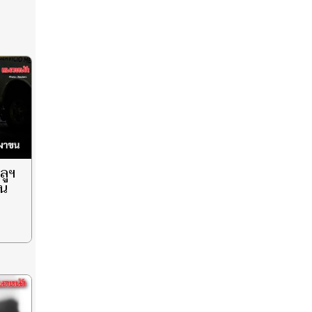
ลูฯ
ขน