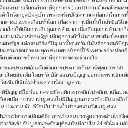
ชื่อโดนัลด์ ทรัมป์ ถือเป็นโชคดีหรือโชคร้าย คนที่ตอบคำถามนี
น่ๆ คือนโยบายเรียกเก็บภาษีศุลกากร (tariff) ตามอำเภอใจของท
ค้าในโลกยุคปัจจุบัน เพราะทรัมป์ใช้ความเหนือกว่าในการที่
ากต่างประเทศเกือบทั่วโลก เนื่องจากการยึดมั่นในลัทธิบริโภ
มากก็ก่อให้เกิดการเสียดุลการค้ามาก เมื่อเสียดุลการค้ามากก็
ามมา แน่นอนว่าสหรัฐฯ เสียดุลการค้าให้นานาชาติมาโดยต
องสหรัฐฯ แต่กรรมวิธีแก้ปัญหานี้ของทรัมป์มันคือการแก้ปัญ
ป์จะสามารถเอาชนะทุกประเทศบนโลกนี้ได้ เพราะอย่างน้อยก็
อาเปรียบด้วยการกำหนดภาษีศุลกากรตามอำเภอใจ
มเอาชนะประเทศอินเดียด้วยการประกาศเก็บภาษีศุลกากร 50
ไปขายโดยอินเดีย โดยทรัมป์อ้างแบบปัญญาอ่อนว่าเพราะอินเดีย
ให้รัสเซียมีเงินไปทำสงครามรังแกยูเครน
ด้านสติปัญญามิใช่น้อย เพราะมีพฤติกรรมพลิกไปพลิกมาเกือบ
เทเสีย กล่าวหาว่ายูเครนไม่มีปัญญาเอาชนะรัสเซีย แต่อีกว
ูติน ประธานาธิบดีรัสเซีย ว่าจงใจทำสงครามรังแกยูเครน
ัมป์น่าจะมีอาการเสียสติคือ การเป็นคนช่างพูดช่างพล่ามไปเรื่อ
างรัสเซียกับยูเครนจะต้องยุติลงทันทีภายใน 24 ชั่วโมง หล