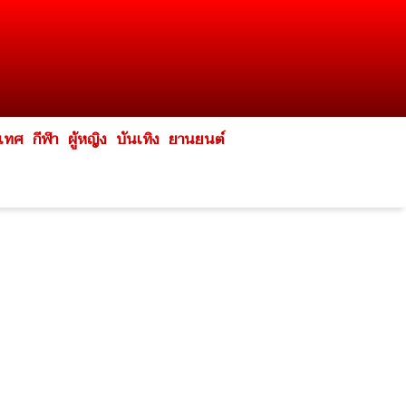
ะเทศ
กีฬา
ผู้หญิง
บันเทิง
ยานยนต์