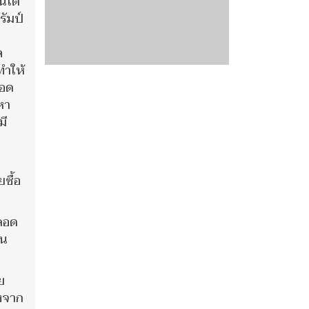
้ได้
รัมป์
ค
ทำให้
ลอด
หา
มี
ซื้อ
ตลอด
ัน
ย
ังจาก