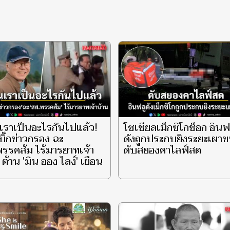
เราเป็นอะไรกันไปแล้ว!
โซเชียลเม็กซิโกช็อก อินฟ
บิ๊กข่าวกรอง ฉะ
ดังถูกประกบยิงระยะเผา
รรคส้ม ไร้มารยาทเจ้า
ดับสยองคาไลฟ์สด
 ต้าน 'มิน ออง ไลง์' เยือน