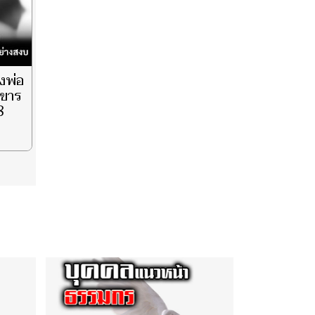
วงพ่อ
งขาร
8