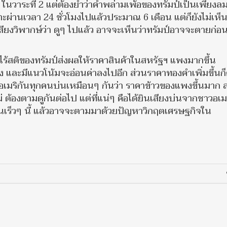
ในวาระที่ 2 แต่ต้องย้ำว่าคำพล่ามเพ้อของทรัมป์เป็นเพียง
ะผ่านเวลา 24 ชั่วโมงไปแล้วประมาณ 6 เดือน แต่ก็ยังไม่เห็น
สียงวิพากษ์ว่า ดูๆ ไปแล้ว อาจจะเห็นว่าทรัมป์อาจจะตายก่อ
ร้สติของทรัมป์ส่งผลให้ราคาสินค้าในสหรัฐฯ แพงมากขึ้น
นลง และมีแนวโน้มจะอ่อนค่าลงไปอีก ส่วนราคาทองคำเพิ่มขึ้นก
คนอเมริกันทุกคนบ่นเหมือนๆ กันว่า ราคาข้าวของแพงขึ้นมาก 
ต้องตามดูกันต่อไป แต่ที่แน่ๆ คือได้ยินเสียงบ่นจากชาวอเม
ในเร็วๆ นี้ แล้วอาจจะตามมาด้วยปัญหาวิกฤตเศรษฐกิจใน