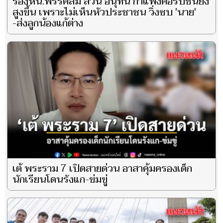
รองหน.พรรคส้ม สวน อนุทิน กำแพงคอรัปชั่นยิ่ง
สูงขึ้น เพราะไม่เห็นหัวประชาชน วิ่งซบ 'นาย'
-ส่งลูกน้องแก้ต่าง
เต้ พระราม 7 เปิดสายด่วน อาสาคุ้มครองเด็ก
นักเรียนโดนรังแก-ข่มขู่