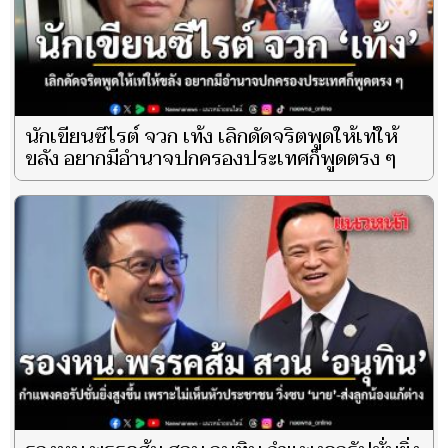
นักเขียนซีไรต์ จวก เท้ง เลิกดัดจริตพูดให้เท่ให้
ขลัง อยากมีอำนาจปกครองประเทศก็พูดตรง ๆ