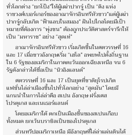
ทั่วโลกต่าง “ยกโป้ง”ให้ผู้เฒ่าปากจู๋ เป็น “คิง แห่ง
ราชวงศ์เบอร์เกอร์ของอาณาจักรอินทรีหัวขาว”แต่ผู้เฒ่า
ปากจู๋กลับเกิด “ฟ้าแลบในสมอง” ฝันไปไกลโดยมีเป้า
หมายที่ต้องการ “พุ่งชน” ต้องถูกประวัติศาสตร์จารึกให้
เป็น “มหาราช” อย่าง “สุดเท่”
อาณาจักรอินทรีหัวขาว เริ่มเกิดขึ้นในศตวรรษที่ 16
และ 17 เมื่อชาวอังกฤษเริ่ม “เฮโล” อพยพไปตั้งถิ่นฐาน
ใน 6 รัฐของอเมริกาในภาคตะวันออกเฉียงเหนือ จน 6
รัฐดังกล่าวได้ชื่อเป็น “นิวอิงแลนด์”
ศตวรรษที่ 16 และ 17 เป็นยุคที่ชาติยุโรปเกิด
แฟชั่นไล่ล่าเมืองขึ้นไปทั่วโลกอย่าง “สุดมัน” โดยมี
แกนนำในการไล่ล่าคือ สเปน อังกฤษ ฝรั่งเศส
โปรตุเกส และเนเธอร์แลนด์
โดยอเมริกาใต้ ตกเป็นเมืองขึ้นของสเปนเกือบ
ทั้งหมด ยกเว้นบราซิลเป็นของโปรตุเกส
ส่วนทวีปอเมริกาเหนือ มีอังกฤษที่ไล่ล่าแผ่นดินได้