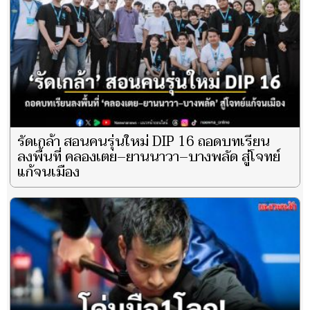
รัดเกล้า สอนคนรุ่นใหม่ DIP 16 ถอดบทเรียน
ลงพื้นที่ คลองเตย–ยานนาวา–บางพลัด สู่โจทย์
แก้จนเมือง