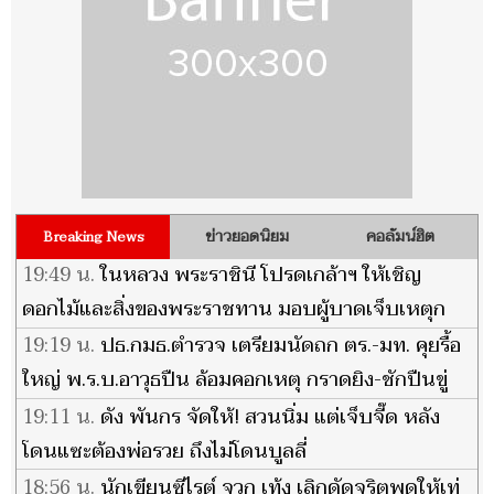
ข่าวยอดนิยม
คอลัมน์ฮิต
Breaking News
19:49 น.
ในหลวง พระราชินี โปรดเกล้าฯ ให้เชิญ
ดอกไม้และสิ่งของพระราชทาน มอบผู้บาดเจ็บเหตุก
ราดยิงในโรงเรียน
19:19 น.
ปธ.กมธ.ตำรวจ เตรียมนัดถก ตร.-มท. คุยรื้อ
ใหญ่ พ.ร.บ.อาวุธปืน ล้อมคอกเหตุ กราดยิง-ชักปืนขู่
ในโรงเรียน
19:11 น.
ดัง พันกร จัดให้! สวนนิ่ม แต่เจ็บจี๊ด หลัง
โดนแซะต้องพ่อรวย ถึงไม่โดนบูลลี่
18:56 น.
นักเขียนซีไรต์ จวก เท้ง เลิกดัดจริตพูดให้เท่