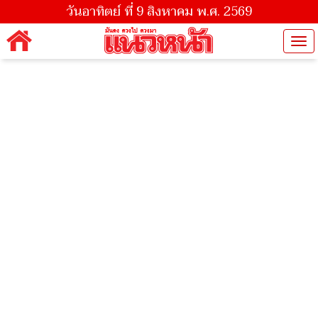
วันอาทิตย์ ที่ 9 สิงหาคม พ.ศ. 2569
Tog
nav