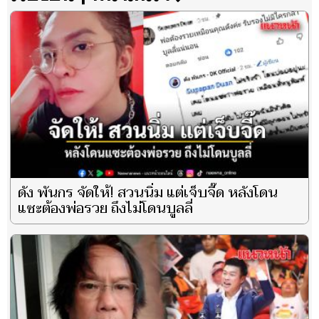
ดัง พันกร จัดให้! สวนนิ่ม แต่เจ็บจี๊ด หลังโดน
แซะต้องพ่อรวย ถึงไม่โดนบูลลี่