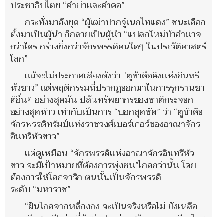
ประชาธิปไตย “ค้ำบ่าและค้ำคอ”
กระทั่งมาถึงยุค “ผู้เฒ่าปากจู๋เนกไทแดง” ชนะเลือก
ตั้งมาเป็นผู้นำ ก็กลายเป็นผู้นำ “แปลกใหม่บ้าอำนาจ
กว่าใคร กร่างยิ่งกว่าจักรพรรดิคนใดๆ ในประวัติศาสตร์
โลก”
แม้จะไม่ประกาศเสียงดังว่า “ตูข้าคือคิงแห่งอินทรี
หัวขาว” แต่พฤติกรรมที่ปรากฏออกมาในการรุกรานชา
ติอื่นๆ อย่างสุดมัน ปล้นทรัพยากรของชาติกระจอก
อย่างสุดห้าว เท่ากับเป็นการ “บอกสุดชัด” ว่า “ตูข้าคือ
จักรพรรดิทรัมป์แห่งราชวงศ์เบอร์เกอร์ของอาณาจักร
อินทรีหัวขาว”
แต่ดูเหมือน “จักรพรรดิแห่งอาณาจักรอินทรีหัว
ขาว จะมีเป้าหมายที่ต้องการพุ่งชน”ไกลกว่านั้น โดย
ต้องการให้โลกจารึก ตนนั้นเป็นจักรพรรดิ
ระดับ “มหาราช”
“ฝันไกลจากหลี่กงกง จะเป็นจริงหรือไม่ ยังเหลือ