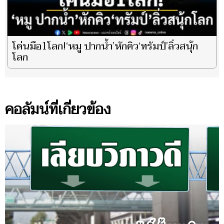
โค่นมือ1โลก!‘หมู ปากน้ำ’หักคิว‘ทรัมป์’ลิ่วสนุ้ก
โลก
คอลัมน์ที่เกี่ยวข้อง