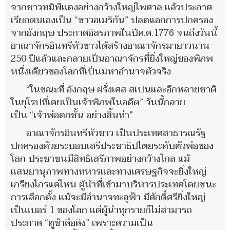
จากชาวทมิฬแดงอย่างกว้างใหญ่ไพศาล แล้วประกาศ
เรียกตนเองเป็น “ชาวอเมริกัน” ปลดแอกการปกครอง
จากอังกฤษ ประกาศอิสรภาพในปีค.ศ.1776 จนถึงวันนี้
อาณาจักรอินทรีหัวขาวได้สร้างอาณาจักรมายาวนาน
250 ปีแล้วและกลายเป็นอาณาจักรที่ยิ่งใหญ่ของพิภพ
หนึ่งเดียวของโลกที่เป็นมหาอำนาจตัวจริง
“ในขณะที่ อังกฤษ ฝรั่งเศส สเปนและอีกหลายชาติ
ในยุโรปที่เคยเป็นเจ้าพิภพในอดีต” วันนี้กลาย
เป็น “เจ้าพ่อตกชั้น อย่างสิ้นท่า”
อาณาจักรอินทรีหัวขาว เป็นประเทศสาธารณรัฐ
ปกครองด้วยระบอบเสรีประชาธิปไตยระดับตัวพ่อของ
โลก ประชาชนมีสิทธิเสรีภาพอย่างกว้างไกล แม้
แสนยานุภาพทางทหารและทางเศรษฐกิจจะยิ่งใหญ่
เกรียงไกรแค่ไหน ผู้นำที่เข้ามาบริหารประเทศโดยชนะ
การเลือกตั้ง แม้จะมีอำนาจทะลุฟ้า มีศักดิ์ศรียิ่งใหญ่
เป็นเบอร์ 1 ของโลก แต่ผู้นำทุกรายก็ไม่สามารถ
ประกาศ “ตูข้าคือคิง” เพราะความเป็น