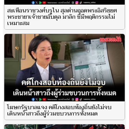
สะเทือนราชวงศ์บรูไน สุลต่านถอดพระอิสริยยศ
พระชายาเจ้าชายอับดุล มาลิก ชี้มีพฤติกรรมไม่
เหมาะสม
โฆษกรัฐบาลแจง คดีโกงสอบท้องถิ่นยังไม่จบ ​
เดินหน้าสาวถึงผู้ร่วมขบวนการทั้งหมด