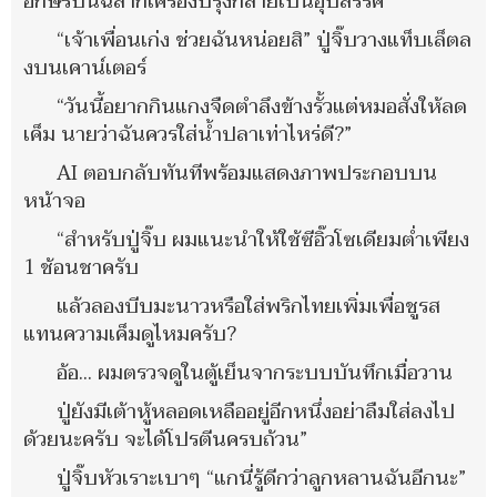
อักษรบนฉลากเครื่องปรุงกลายเป็นอุปสรรค
“เจ้าเพื่อนเก่ง ช่วยฉันหน่อยสิ” ปู่จิ๊บวางแท็บเล็ตล
งบนเคาน์เตอร์
“วันนี้อยากกินแกงจืดตำลึงข้างรั้วแต่หมอสั่งให้ลด
เค็ม นายว่าฉันควรใส่น้ำปลาเท่าไหร่ดี?”
AI ตอบกลับทันทีพร้อมแสดงภาพประกอบบน
หน้าจอ
“สำหรับปู่จิ๊บ ผมแนะนำให้ใช้ซีอิ๊วโซเดียมต่ำเพียง
1 ช้อนชาครับ
แล้วลองบีบมะนาวหรือใส่พริกไทยเพิ่มเพื่อชูรส
แทนความเค็มดูไหมครับ?
อ้อ... ผมตรวจดูในตู้เย็นจากระบบบันทึกเมื่อวาน
ปู่ยังมีเต้าหู้หลอดเหลืออยู่อีกหนึ่งอย่าลืมใส่ลงไป
ด้วยนะครับ จะได้โปรตีนครบถ้วน”
ปู่จิ๊บหัวเราะเบาๆ “แกนี่รู้ดีกว่าลูกหลานฉันอีกนะ”