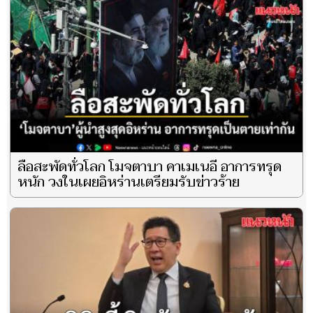
ลือสะพัดทั่วโลก โมจตาบา คาเมเนอี อาการทรุด
หนัก วงในเผยอิหร่านเตรียมรับข่าวร้าย