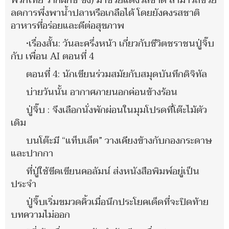
พริกไทย รากผักชี ขิง) มาช่วยแต่งรสชาติ สามารถช่วย
ลดการพึ่งพาน้ำปลาหรือเกลือได้ โดยยังคงรสชาติ
อาหารที่อร่อยและดีต่อสุขภาพ
•เรื่องสั้น: วันละครึ่งหน้า เกี่ยวกับชีวิตชราชนปู่จิ๊บ
กับ เพื่อน AI ตอนที่ 4
ตอนที่ 4: นักเขียนร่วมสมัยกับสมุดบันทึกดิจิทัล
บ่ายวันนั้น อากาศภายนอกค่อนข้างร้อน
ปู่จิ๊บ : จึงเลือกนั่งพักผ่อนในมุมโปรดที่โต๊ะไม้ตัว
เดิม
บนโต๊ะมี “แท็บเล็ต” วางเคียงข้างกับกองกระดาษ
และปากกา
ที่ปู่ใช้ขีดเขียนคอลัมน์ ส่งหนังสือพิมพ์อยู่เป็น
ประจำ
ปู่จิ๊บเริ่มขมวดคิ้วเมื่อนึกประโยคเด็ดที่จะปิดท้าย
บทความไม่ออก