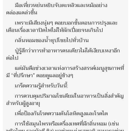
มือเหี่ยวหย่นหยิบจับตะหลิวและหม้ออย่าง
คล่องแคล่วขึ้น
เพราะมีเสียงนุ่มๆ คอยบอกขั้นตอนการปรุงและ
เตือนเรื่องเวลาปิดไฟไม่ให้ผักเปื่อยจนเกินไป
กลิ่นหอมของน้ำซุปโชยไปทั่วบ้าน
ปู่รู้สึกว่าการทำอาหารคนเดียวไม่ได้เงียบเหงาอีก
ต่อไป
แต่มันคือช่วงเวลาแห่งการสร้างสรรค์เมนูสุขภาพที่
มี “ที่ปรึกษา” คอยดูแลอยู่ข้างๆ
เกร็ดความรู้สำหรับวันนี้:
การควบคุมปริมาณโซเดียมในอาหารเป็นสิ่งสำคัญ
สำหรับผู้สูงอายุ
เพื่อป้องกันโรคความดันโลหิตสูงและโรคไต
การใช้สมุนไพรหรือเครื่องเทศที่มีกลิ่นหอม (เช่น