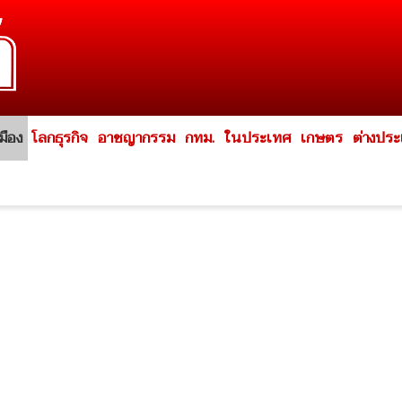
มือง
โลกธุรกิจ
อาชญากรรม
กทม.
ในประเทศ
เกษตร
ต่างปร