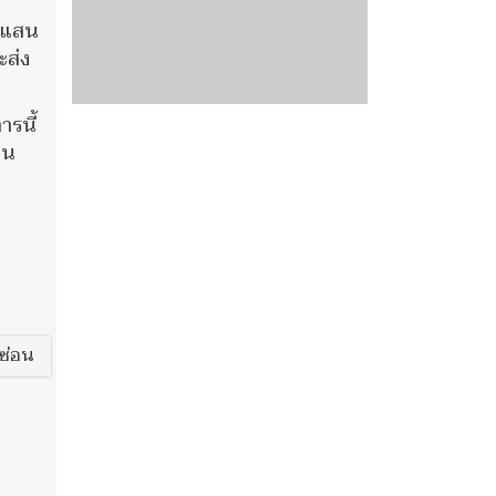
4 แสน
ะส่ง
ารนี้
ชน
ซ่อน