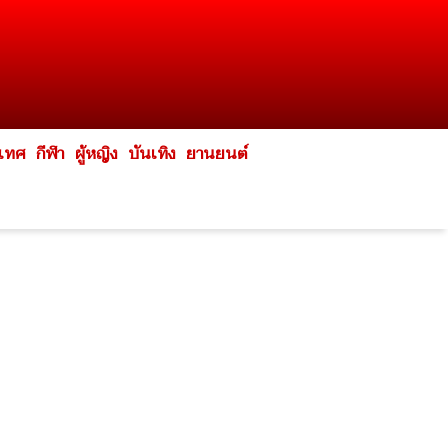
ะเทศ
กีฬา
ผู้หญิง
บันเทิง
ยานยนต์