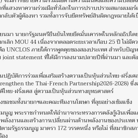
ld) จะมีการขยายความร่วมมือด้านความมั่นคงและความปลอดภ
าลที่แสวงหาความร่วมมือทั่วโลกในการปราบปรามสแกมเมอร์
ับตัวผู้ต้องหา รวมทั้งการจับยึดทรัพย์สินผิดกฎหมายได้เ
มียนมา นายกรัฐมนตรียืนยันไทยยึดมั่นเคารพในหลักอธิปไต
เลิก MOU 44 เนื่องจากตลอดระยะเวลาเกือบ 25 ปี ไม่มีค
ล คือ UNCLOS ภายใต้การพูดคุยของสองประเทศ สำหรับปัญ
int statement ที่ได้มีการลงนามปลายปีที่ผ่านมา และต้
นปฏิบัติการร่วมเพื่อเสริมสร้างความเป็นหุ้นส่วนไทย-ฝรั่งเศส
strengthen the Thai-French Partnership2026-2028) ซึ่ง
ีไทย-ฝรั่งเศส สู่ความเป็นหุ้นส่วนทางยุทธศาสตร์
้องขอชมทั้งนายกฯและคณะทีมงานโฆษก ที่ลุยอย่างเข้มแข็ง
ธรรมนูญ พระราชกำหนดให้อำนาจกระทรวงการคลังกู้เงินเพื่อแ
ังงานและสร้างการเปลี่ยนผ่านด้านพลังงานของประเทศ 
็นไปตามรัฐธรรมนูญ มาตรา 172 วรรคหนึ่ง หรือไม่ ที่สมาชิกสภา
้อง