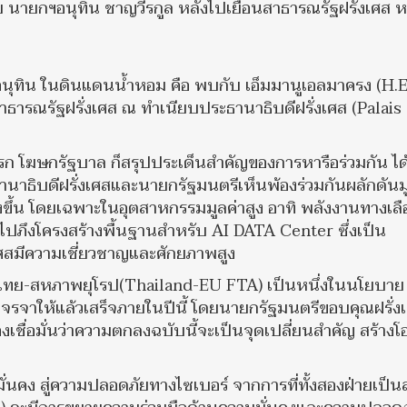
บ นายกฯอนุทิน ชาญวีรกูล หลังไปเยือนสาธารณรัฐฝรั่งเศส 
นุทิน ในดินแดนน้ำหอม คือ พบกับ เอ็มมานูเอลมาครง (H.E
รณรัฐฝรั่งเศส ณ ทำเนียบประธานาธิบดีฝรั่งเศส (Palais
ดิเรก โฆษกรัฐบาล ก็สรุปประเด็นสำคัญของการหารือร่วมกัน ได
านาธิบดีฝรั่งเศสและนายกรัฐมนตรีเห็นพ้องร่วมกันผลักดันม
่งขึ้น โดยเฉพาะในอุตสาหกรรมมูลค่าสูง อาทิ พลังงานทางเลื
ไปภึงโครงสร้างพื้นฐานสำหรับ AI DATA Center ซึ่งเป็น
ศสมีความเชี่ยวชาญและศักยภาพสูง
รีไทย-สหภาพยุโรป(Thailand-EU FTA) เป็นหนึ่งในนโยบาย
จรจาให้แล้วเสร็จภายในปีนี้ โดยนายกรัฐมนตรีขอบคุณฝรั่งเศ
เชื่อมั่นว่าความตกลงฉบับนี้จะเป็นจุดเปลี่ยนสำคัญ สร้าง
ั่นคง สู่ความปลอดภัยทางไซเบอร์ จากการที่ทั้งสองฝ่ายเป็น