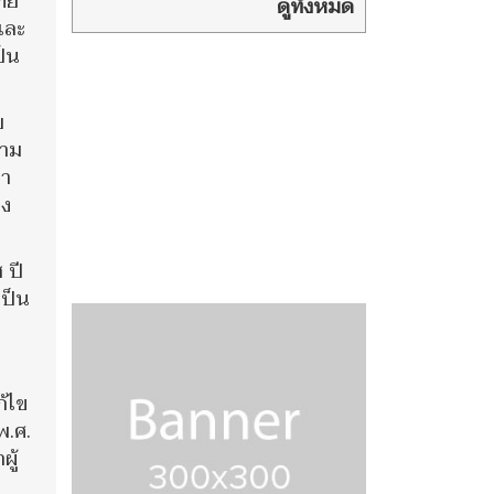
ัย
ปลอม สร้าง
ดูทั้งหมด
และ
กระแสโปรโมทเว็บผิดกฎหมาย
ป็น
ย
วาม
หา
อง
 ปี
เป็น
ก้ไข
พ.ศ.
ผู้