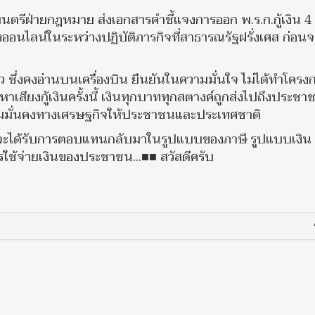
มนตรีฝ่ายกฎหมาย ส่งเอกสารคำชี้แจงการออก พ.ร.ก.กู้เงิน 
นไลน์ในระหว่างปฏิบัติภารกิจที่สาธารณรัฐฝรั่งเศส ก่อนจ
ว ซึ่งคงอ่านบนเครื่องบิน ยืนยันในความมั่นใจ ไม่ได้ทำโครงก
หาเสียงกู้เงินครั้งนี้ เงินทุกบาททุกสตางค์ถูกส่งไปถึงประชา
วามมั่นคงทางเศรษฐกิจให้ประชาชนและประเทศชาติ
ฐบาลจะได้รับการตอบแทนกลับมาในรูปแบบของภาษี รูปแบบเงิน
ช้จ่ายเงินของประชาชน...■■ สวัสดีครับ