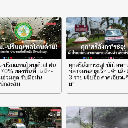
.-ปริมณฑลโดนด้วย! ฝน
คุกศรีลังการะอุ! นักโทษก่
 70% ของพื้นที่ เหนือ-
จลาจลหลายเรือนจำ เสียช
นอ่วมสุด รับมือฝน
3 ราย เจ็บอื้อ คาดเอี่ยวแก
นักสะสม
ยา