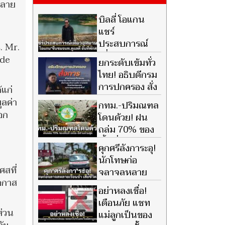
หลาย
บิลลี่ โอแกน
แชร์
ประสบการณ์
. Mr.
เที่ยวอุทยานฯ
 de
ยกระดับเข้มทั่ว
ชื่นชมเจ้าหน้าที่ดูแลดี ยืนยัน
ไทย! อธิบดีกรม
ที่พักสะอาด
การปกครอง สั่ง
้แก่
ปูพรมตรวจ
ูลค่า
กทม.-ปริมณฑล
อาวุธ-ยา ล็อกพื้นที่เสี่ยง สกัด
อก
โดนด้วย! ฝน
พฤติกรรมเลียนแบบ
ถล่ม 70% ของ
พื้นที่ เหนือ-
คุกศรีลังการะอุ!
อีสานอ่วมสุด รับมือฝนตกหนัก
นักโทษก่อ
สะสม
สที่
จลาจลหลาย
โอกาส
เรือนจำ เสียชีวิต
อย่าหลงเชื่อ!
3 ราย เจ็บอื้อ คาดเอี่ยวแก๊งค้ายา
เตือนภัย แชท
ส่วน
แม่ลูกเป็นของ