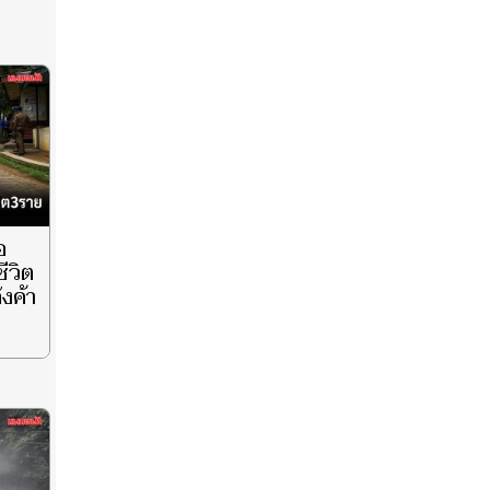
อ
ีวิต
๊งค้า