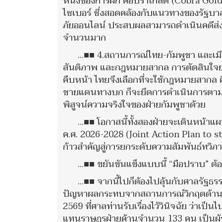
หนึ่งของการฝึก คอบร้าโกลด์ (Cobra Go
ไซเบอร์ ซึ่งสอดคล้องกับแนวทางของรัฐบ
ภัยออนไลน์ ประสบผลสามารถดำเนินคดีส่งกล
จำนวนมาก
...■■ 4.สถานการณ์ไทย-กัมพูชา และเ
สันติภาพ และกฎหมายสากล การตัดสินใจยก
คืบหน้า ไทยจึงเลือกที่จะใช้กฎหมายสาก
ชายแดนทางบก ก็จะยึดการดำเนินการตาม jo
พิสูจน์ความจริงใจของฝ่ายกัมพูชาด้วย
...■■ โอกาสนี้ทั้งสองฝ่ายจะเดินหน้าแผ
ค.ศ. 2026-2028 (Joint Action Plan to 
ก้าวสำคัญสู่การยกระดับความสัมพันธ์ทวิภาค
...■■ ขยันขันแข็งแบบนี้ “มือปราบ” ต
...■■ จากนี้ไปก็ต้องไปลุ้นกับศาลรัฐ
ปัญหาผลกระทบจากสถานการณ์วิกฤตด้านพล
2569 ที่ศาลท่านรับเรื่องไว้วินิจฉัย ว่าเป
แทนราษฎรฝ่ายค้านจำนวน 133 คน เป็นผู้ร