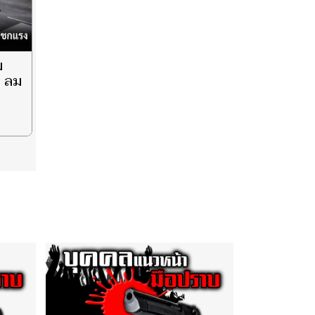
ม
ก ลม