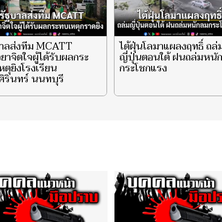
บาลส่งทีม MCATT
ไต้ฝุ่นโลมาแผลงฤทธิ์ ถล่
วยาจิตใจผู้ได้รับผลกระ
ญี่ปุ่นตอนใต้ ฝนถล่มหนั
ตุยิงโรงเรียน
กระโชกแรง
ิรินทร์ นนทบุรี