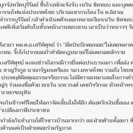
ุกจังหวัดบุรีรัมย์ ขึ้นโรงพักแจ้งจับ เนวิน ชิดชอบ และบุคคล
ของการรถไฟแห่งประเทศไทย บริเวณเขากระโดง ใน ต.อิสาณ
ว่าตำรวจบุรีรัมย์ กล้าดำเนินคดีจะออกหมายเรียกเนวิน ชิดชอ
้ เพราะคดีเพิ่งเริ่มต้นในชั้นพนักงานสอบสวน เอาเป็นว่าหนาวๆ ร
ให้ฉายา พล.ต.อ.เสรีพิศุทธ์ ว่า “มีดบินปักคอหอย”ไม่เคยพลาด
อในกทม. จิ๊กโก๋ปากซอยถ้าทำผิดกฎหมายก็ไม่เคยรอดสักราย
ต.อ.เสรีพิศุทธ์ แถลงข่าวถึงกรณีการยื่นต่อประธานสภา เพื่อส่ง
ุทิน ชาญวีรกูล นายกรัฐมนตรีและ รมว.มหาดไทย รวมถึง ไชย
คม ประพฤติผิดคุณธรรมจริยธรรม ไม่มีความเหมาะสมในการด
่ๆ ร่วมลงชื่อด้วย ยกเว้น นพ.วรงค์ เดชกิจวิกรม หัวหน้าพ
น นายกฯอนุทิน
จะกินข้าวฟรีโดยให้สภาจัดเลี้ยงไม่ได้อีก ต้องควักเงินซื้อเอง 
นฉ่ำเปลืองภาษีประชาชน
นึกกำลังกันทำงานได้ใจชาวบ้านมากกว่า สส.ฝ่ายค้านทั้งสภา ที
ยค้านแต่เป็นฝ่ายคอยร่วมรัฐบาล