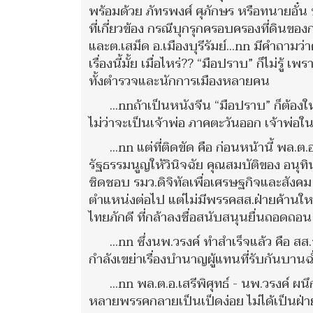
พร้อมด้วย ภัทรพงศ์ ศุภักษร หรือทนายอั๋น บ
ที่เกี่ยวข้อง กรณีบุกรุกครอบครองที่ดิน
และต.เสม็ด อ.เมืองบุรีรัมย์...nn มีคำถาม
เรื่องนี้มั้ย เมื่อไหร่?? “มือปราบ” ก็ไม่รู
ทั้งตำรวจและนักการเมืองหลายคน
...nnถ้าเป็นหนังจีน “มือปราบ” ก็ต้อง
ไม่ว่าจะเป็นเจ้าพ่อ ภาคตะวันออก เจ้าพ่
...nn แต่ที่ติดขัด คือ ก่อนหน้านี้ พล.
รัฐธรรมนูญให้วินิจฉัย คุณสมบัติของ อน
ชิดชอบ รมว.ดิจิทัลเพื่อเศรษฐกิจและสัง
ตำแหน่งต่อไป แต่ไม่มีพรรคสส.ฝ่ายค้านใหญ
ไทยภักดี ที่กล้าลงชื่อสนับสนุนยื่นถอดถอ
...nn ซึ่งนพ.วรงค์ ทำสำเร็จแล้ว คือ สส.
กำลังเขย่าเรื่องบำนาญผู้แทนที่รับกันบา
...nn พล.ต.อ.เสรีพิศุทธ์ - นพ.วรงค์ ผ
หลายพรรคกลายเป็นเป็ดง่อย ไม่ได้เป็นฝ่า