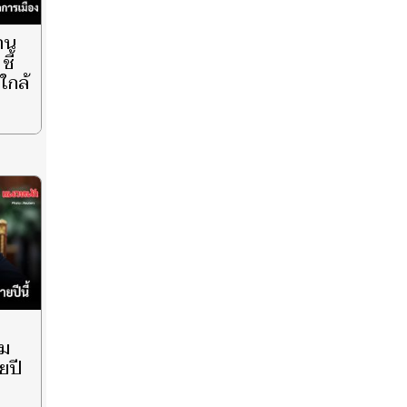
ฐาน
ชี้
ใกล้
ยม
ยปี