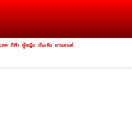
ะเทศ
กีฬา
ผู้หญิง
บันเทิง
ยานยนต์