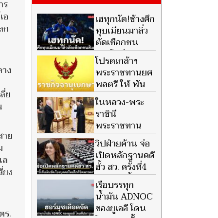
าร
เอ
เฮทุกนัด!ช้างศึก
โลก
ทุบเมียนมาลิ่ว
ตัดเชือกชน
สิงคโปร์
โปรดเกล้าฯ
ลาง
พระราชทานยศ
พลตรี ให้ พัน
ี่ย
เอก สุภัทร ชูติ
ในหลวง-พระ
น
นันทน์
ราชินี
พระราชทาน
อสาย
พระบรมราช
วิปฝ่ายค้าน จ่อ
ม
วโรกาสให้ ทูตต่างประเทศประจำ
เปิดหลักฐานคดี
แล
ประเทศไทย เฝ้าฯ
ฮั้ว สว. ครั้งที่4
ี่ยง
'พนิดา' ชี้เส้น
เรือบรรทุก
เงินชัด โยงบุคคลใหม่ใกล้ชิด
น้ำมัน ADNOC
พรรคการเมือง
ของยูเออี โดน
ตร.