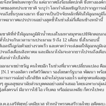
ยจังหวัดฝนตกทุกวัน แต่อากาศยังร้อนผิดปกติ ซึ่งทางองค์ก
าศของสหประชาชาติ ระบุว่า โลกกำลังเผชิญกับปรากฏการณ์
ึงขั้นรุนแรงมาก ซึ่งอาจเป็นปัจจัยหลักที่ดันให้อุณหภูมิ
กิดสภาพอากาศแปรปรวนอย่างสุดขั้วในช่วงไม่กี่เดือนข้างหน้านี้
มชาติที่ทำให้อุณหภูมิผิวน้ำทะเลในมหาสมุทรแปซิฟิกตอนก
ทั่วไปจะกินเวลานานประมาณ 9 ถึง 12 เดือน ซึ่งในรอบนี้
งให้เอลนีโญก่อตัวอย่างรวดเร็ว และคาดว่าจะส่งผลให้อุณหภูมิเฉล
ติไปจนถึงเดือนสิงหาคม และมีแนวโน้มจะลากยาวไปจนถึงเดือ
ังกล่าวไปไม่พ้น
9 ออกมาเขย่าขวัญ คนไทยอีก ในช่วงที่อากาศเปลี่ยนแปลง คื
ุ์ JN.1 ทางลลิดา เพริศวิวัฒนา รองโฆษกรัฐบาล พัฒนา พร้อ
านการณ์อย่างใกล้ชิด แม้จะไม่รุนแรงอะไร แต่ทุกคนต้องดู
ๆ ดูแลสุขอนามัยส่วนบุคคลอย่างสม่ำเสมอ โดยเฉพาะกลุ่มเส
หญิงตั้งครรภ์ มีอาการไข้ ไอ เจ็บคอ หรืออ่อนเพลีย ก็ควรไปพบ
ล.ต.อ.เสรีพิศุทธ์ เตมียเวส หัวหน้าพรรคเสรีรวมไทย อดีตผบ.