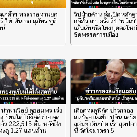
ดเกล้าฯ พระราชทานยศ
วิปฝ่ายค้าน จ่อเปิดหลัก
ี ให้ พันเอก สุภัทร ชูติ
คดีฮั้ว สว. ครั้งที่4 'พนิดา' 
น์
เส้นเงินชัด โยงบุคคลใหม่
ชิดพรรคการเมือง
ี นำพาณิชย์ ลุยชุมพร เร่ง
เดือดทะลุพิกัด ข่าวกรอง
ทุเรียนใต้ โค้งสุดท้าย ดูด
สหรัฐฯ แฉยับ ปูติน เตรี
ล้ว 222,515 ตัน หลังส่ง
ถล่มชาตินาโต เร็วสุดปลา
ะลุ 1.27 แสนล้าน
นี้ วัดใจมาตรา 5