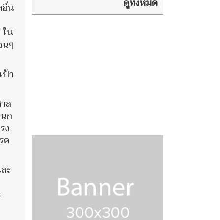
โจมตีขณะแล่น
ดูทั้งหมด
อื่น
ผ่านช่องแคบฮอร์มุซ พุุ่งเป้าฝีมือ
อิหร่าน
บ ใน
้อนๆ
เป้า
 ศาล
ชนก
ำรง
รรค
และ
่