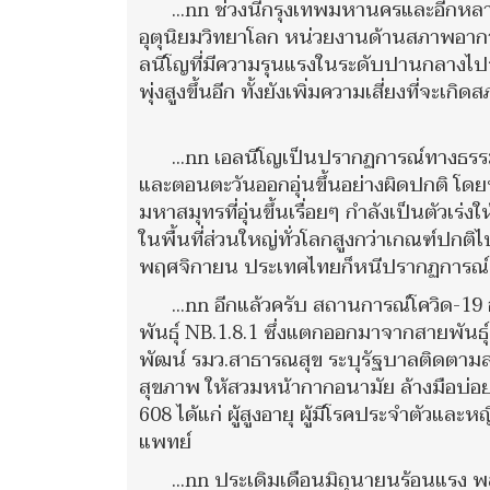
...nn ช่วงนี้กรุงเทพมหานครและอีกหลา
อุตุนิยมวิทยาโลก หน่วยงานด้านสภาพอาก
ลนีโญที่มีความรุนแรงในระดับปานกลางไปจนถ
พุ่งสูงขึ้นอีก ทั้งยังเพิ่มความเสี่ยงที่จะเ
...nn เอลนีโญเป็นปรากฏการณ์ทางธรร
และตอนตะวันออกอุ่นขึ้นอย่างผิดปกติ โดย
มหาสมุทรที่อุ่นขึ้นเรื่อยๆ กำลังเป็นตัวเร่
ในพื้นที่ส่วนใหญ่ทั่วโลกสูงกว่าเกณฑ์ปก
พฤศจิกายน ประเทศไทยก็หนีปรากฏการณ์ด
...nn อีกแล้วครับ สถานการณ์โควิด-1
พันธุ์ NB.1.8.1 ซึ่งแตกออกมาจากสายพันธ
พัฒน์ รมว.สาธารณสุข ระบุรัฐบาลติดตามสถ
สุขภาพ ให้สวมหน้ากากอนามัย ล้างมือบ่อย
608 ได้แก่ ผู้สูงอายุ ผู้มีโรคประจำตัวและ
แพทย์
...nn ประเดิมเดือนมิถุนายนร้อนแรง พ