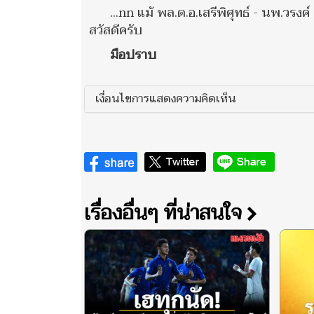
...nn แม้ พล.ต.อ.เสรีพิศุทธ์ - นพ.วร
สวัสดีครับ
มือปราบ
เงื่อนไขการแสดงความคิดเห็น
เรื่องอื่นๆ ที่น่าสนใจ