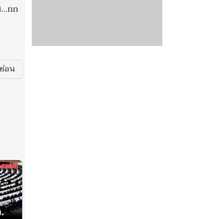
...nn
ซ่อน