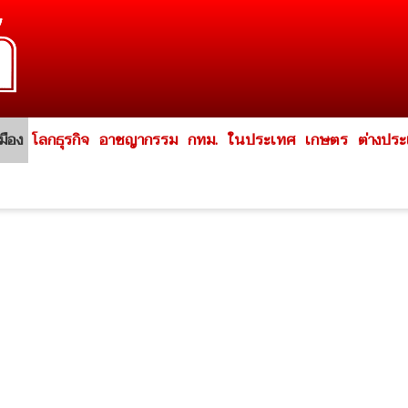
มือง
โลกธุรกิจ
อาชญากรรม
กทม.
ในประเทศ
เกษตร
ต่างปร