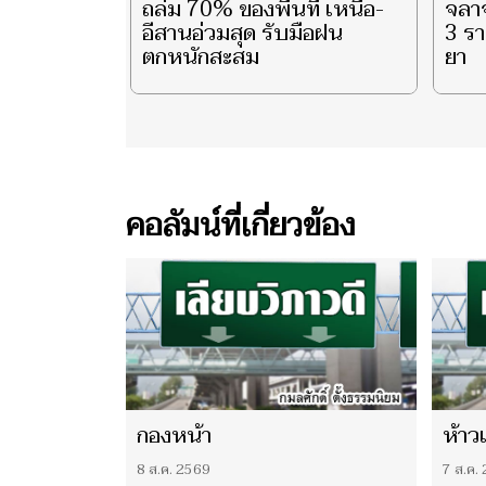
ถล่ม 70% ของพื้นที่ เหนือ-
จลาจ
อีสานอ่วมสุด รับมือฝน
3 รา
ตกหนักสะสม
ยา
คอลัมน์ที่เกี่ยวข้อง
กองหน้า
ห้าว
8 ส.ค. 2569
7 ส.ค.