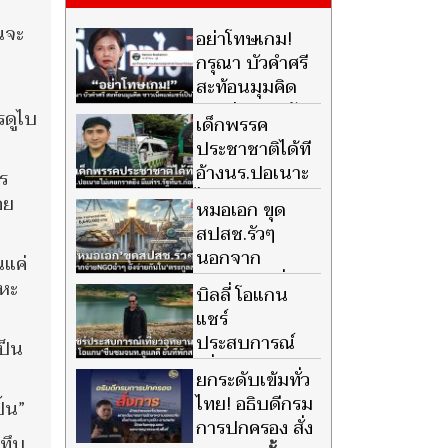
านจะ
อย่าโทษเกม!
กรุณา บัวคำศรี
สะท้อนมุมคิด
คนเล่นปลูกผัก
รดูไบ
เด็กพรรค
ยังไม่ออกไปทำไร่ ชาวเน็ตแห่
ประชาชาติได้ที
แชร์ไวรัลนับพัน
อ้างนร.ปอเนาะ
ร
ไม่เคยก่อเหตุก
อย
หมอเอก ขุด
ราดยิง ซัดมีแต่โรงเรียนรัฐ
สปสช.รัวๆ
นอกจาก
นแค่
จ่ายNGO ฉ่ำๆ
ะหะ
บิลลี่ โอแกน
ยังจ่ายกันใน ตระกูลส. ด้วย
แชร์
ประสบการณ์
ป็น
เที่ยวอุทยานฯ
ยกระดับเข้มทั่ว
ชื่นชมเจ้าหน้าที่ดูแลดี ยืนยัน
ไทย! อธิบดีกรม
ิ้น”
ที่พักสะอาด
การปกครอง สั่ง
าทึบ