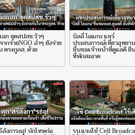
เอก ขุดสปสช.รัวๆ
บิลลี่ โอแกน แชร์
ากจ่ายNGO ฉ่ำๆ ยังจ่าย
ประสบการณ์เที่ยวอุทยา
น ตระกูลส. ด้วย
ชื่นชมเจ้าหน้าที่ดูแลดี ยื
ที่พักสะอาด
รีลังการะอุ! นักโทษก่อ
รบ.แจงใช้ Cell Broadca