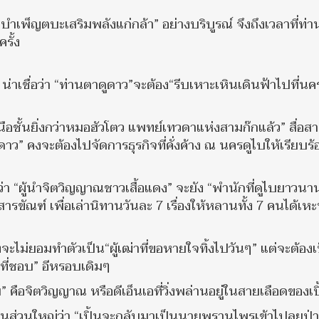
บำเพ็ญตบะเสริมพลังแก่กล้า” อย่างบริบูรณ์ จึงถึงเวลาที่ท่
รั้ง
เชื่อว่า “ท่านตาดูดาว”จะต้อง“รีบเหาะเหินเดินฟ้าไปที่นค
ือชั้นยิ่งกว่าหมอฮัวโตว แพทย์เทวดาแห่งสามก๊กแล้ว” สื่อสา
ดาว” คงจะต้องไปจัดการธุรกิจที่คั่งค้าง ณ นครดูไบให้เรียบร้
้ว่า “ผู้นำจิตวิญญาณชาวเสื้อแดง” จะยัง “พำนักที่ดูไบยาวนา
รขัณฑ์ เพื่อเล่านิทานวันละ 7 เรื่องให้หลานทั้ง 7 คนได้เห
จะไม่ยอมทำตัวเป็น“ผู้เฒ่าที่ขอหายใจทิ้งไปวันๆ” แต่จะต้องเ
วิตที่ชอบ” อีหรอบเดิมๆ
อบ” คือจิตวิญญาณ หรือดีเอ็นเอที่วิ่งพล่านอยู่ในสายเลือดของเป
ป็นส่วนใหญ่ว่า “เปิ้นจะกลับมาเป็นนายพรานไพรเข้าไปลุยป่