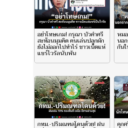
อย่าโทษเกม! กรุณา บัวคำศรี
หมอ
สะท้อนมุมคิด คนเล่นปลูกผัก
นอกจ
ยังไม่ออกไปทำไร่ ชาวเน็ตแห่
กันใ
แชร์ไวรัลนับพัน
กทม.-ปริมณฑลโดนด้วย! ฝน
คุกศ