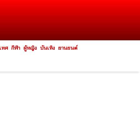
ะเทศ
กีฬา
ผู้หญิง
บันเทิง
ยานยนต์