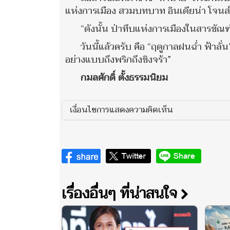
แห่งการเมือง สวมบทบาท อินเดียน่า โจนส์ ไ
“ดังนั้น ป่าทึบแห่งการเมืองในสารขัณฑ
วันนี้แล้วครับ คือ “ฤดูกาลฝนฉ่ำ ฟ้าล
อย่างแบบถึงพริกถึงขิงจร้า”
กมลศักดิ์ ตั้งธรรมนิยม
เงื่อนไขการแสดงความคิดเห็น
เรื่องอื่นๆ ที่น่าสนใจ