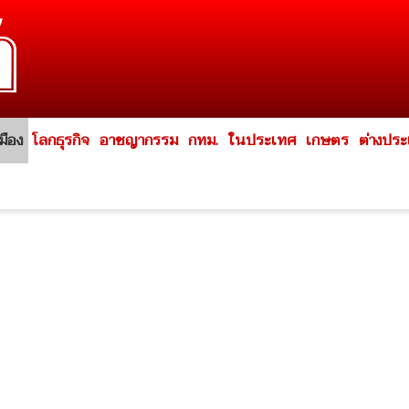
มือง
โลกธุรกิจ
อาชญากรรม
กทม.
ในประเทศ
เกษตร
ต่างปร