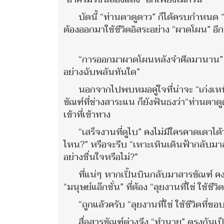
บัดนี้ “ท่านตาดูดาว” ก็ได้ครบกำหนด “
ต้องออกมาใช้ชีวิตอิสระอย่าง “ผาดโผน” อีกค
“การออกมาผาดโผนหลังจำศีลมานาน” น่า
อย่างฉับพลันทันใด”
นอกจากไปพบหมอคู่ใจที่น่าจะ “เก่งเหน
ขัณฑ์ที่ช่างสาระแน ก็ยังฟันธงว่า“ท่านตาดู
เข้าที่เข้าทาง
“เสร็จงานที่ดูไบ” คงไม่มีใครคาดเดาได
ไหน?” หรือจะรีบ “เหาะเหินเดินฟ้ากลับมาสา
อย่างชื่นใจหรือไม่?”
ที่แน่ๆ หากเปิ้นบินกลับมาสารขัณฑ์ คง
“มนุษย์แอ๊กชั่น” ที่ต้อง “ลุยงานที่ใช่ ใช้ชี
“ถูกแล้วครับ “ลุยงานที่ใช่ ใช้ชีวิตที่ช
สื่อสารขัณฑ์ต่างจึง “ทำนาย” ตรงกันเ