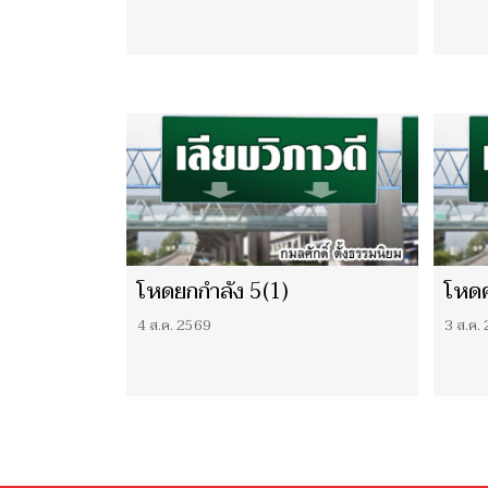
โหดยกกำลัง 5(1)
โหดค
4 ส.ค. 2569
3 ส.ค.