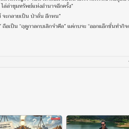
ล่ล่าขุมทรัพย์แห่งอำนาจอีกครั้ง”
์ จะกลายเป็น ป่าลั่น อีกหน”
ั่น” ถือเป็น “ฤดูกาลกบเลิกจำศีล” แต่กบจะ “ออกแอ๊กชั่นทำกิ