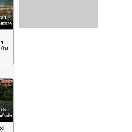
นฯ
นยัน
st