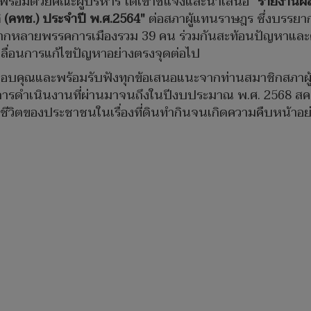
 พร้อมด้วยคณะผู้บริหาร ได้เข้าชี้แจงและนำเสนอ
"รายงานผ
(คทช.) ประจำปี พ.ศ.2564"
ต่อสภาผู้แทนราษฎร ซึ่งบรรยา
กหลายพรรคการเมืองรวม 39 คน ร่วมกันสะท้อนปัญหาและความ
คลื่อนการแก้ไขปัญหาอย่างตรงจุดต่อไป
. ขอบคุณและพร้อมรับฟังทุกข้อเสนอแนะจากท่านสมาชิกสภา
นี้ การดำเนินงานที่ผ่านมาจนถึงในปีงบประมาณ พ.ศ. 2568 สค
ิตของประชาชนในเรื่องที่ดินทำกินจนเกิดความคืบหน้าอย่า