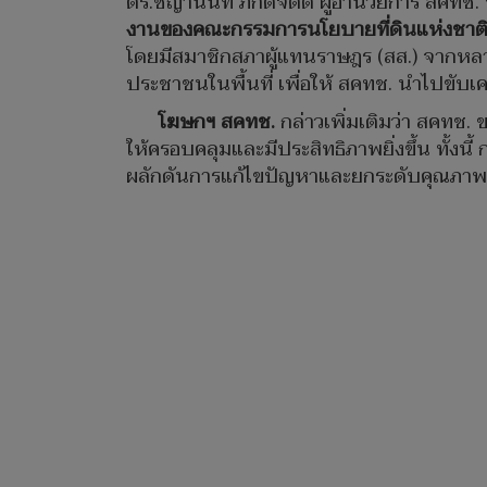
ดร.ชญานันท์ ภักดีจิตต์ ผู้อำนวยการ สคทช.
งานของคณะกรรมการนโยบายที่ดินแห่งชาติ 
โดยมีสมาชิกสภาผู้แทนราษฎร (สส.) จากหลา
ประชาชนในพื้นที่ เพื่อให้ สคทช. นำไปขับเ
โฆษกฯ สคทช.
กล่าวเพิ่มเติมว่า สคทช
ให้ครอบคลุมและมีประสิทธิภาพยิ่งขึ้น ทั้ง
ผลักดันการแก้ไขปัญหาและยกระดับคุณภาพชีว