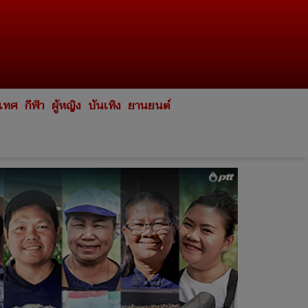
ะเทศ
กีฬา
ผู้หญิง
บันเทิง
ยานยนต์