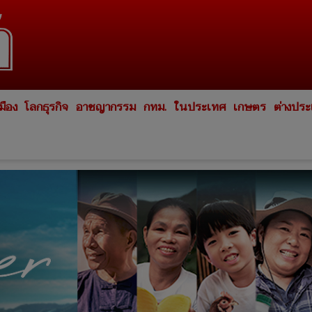
มือง
โลกธุรกิจ
อาชญากรรม
กทม.
ในประเทศ
เกษตร
ต่างปร