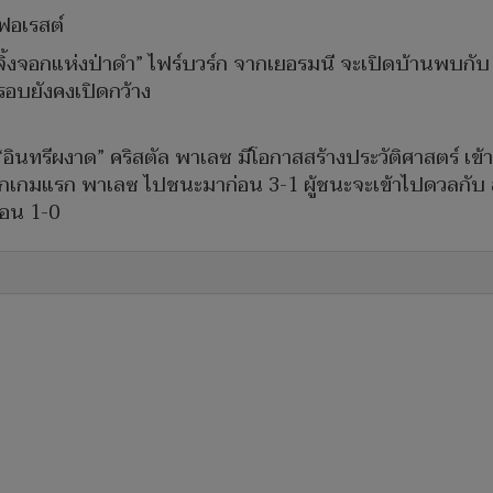
ฮม ฟอเรสต์
ัน “จิ้งจอกแห่งป่าดำ” ไฟร์บวร์ก จากเยอรมนี จะเปิดบ้านพบก
รอบยังคงเปิดกว้าง
ินทรีผงาด” คริสตัล พาเลซ มีโอกาสสร้างประวัติศาสตร์ เข้าส
จากเกมแรก พาเลซ ไปชนะมาก่อน 3-1 ผู้ชนะจะเข้าไปดวลกับ ส
่อน 1-0