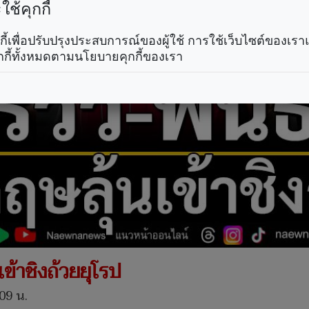
ช้คุกกี้
คุกกี้เพื่อปรับปรุงประสบการณ์ของผู้ใช้ การใช้เว็บไซต์ของเ
กกี้ทั้งหมดตามนโยบายคุกกี้ของเรา
เข้าชิงถ้วยยุโรป
09 น.