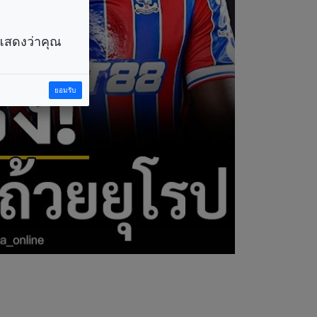
ราแสดงว่าคุณ
ยอมรับ