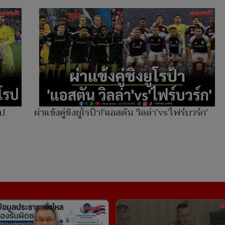
รป
ผ่าแข้งคู่ชิงยูโรป้า!'แอสตัน วิลล่า'vs'ไฟร์บวร์ก'