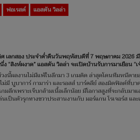
ฟอเรสต์
แอสตัน วิลล่า
ิศ เลกสอง ประจำค่ำคืนวันพฤหัสบดีที่ 7 พฤษภาคม 2026 มีล
ง “สิงห์ผงาด” แอสตัน วิลล่า จะเปิดบ้านรับการมาเยือน “เจ
่วงนี้ผลงานไม่มีแพ้ในลีกมา 3 เกมติด ล่าสุดโดนทีมหนีตายอ
งไม่มี บูบาการ์ กามาร่า และรอสส์ บาร์คลีย์ สองมิดฟิลด์ที่
ลีกเพราะเจ็บกล้ามเนื้อเล็กน้อย มีโอกาสสูงที่จะกลับมาและ
นเป็นตัวรุกทางขวาประสานงานกับ มอร์แกน โรเจอร์ส และเอมิเล