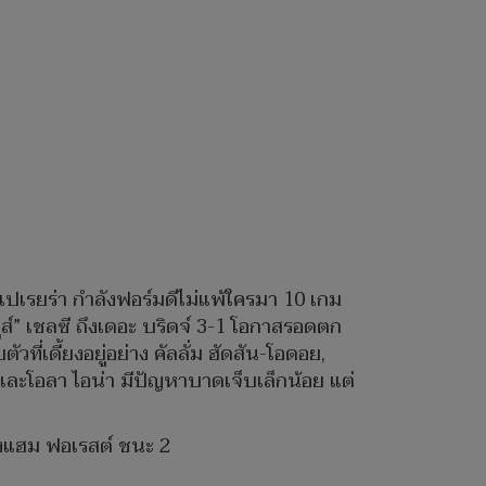
 เปเรยร่า กำลังฟอร์มดีไม่แพ้ใครมา 10 เกม
ส์” เชลซี ถึงเดอะ บริดจ์ 3-1 โอกาสรอดตก
ัวที่เดี้ยงอยู่อย่าง คัลลั่ม ฮัดสัน-โอดอย,
ท์ และโอลา ไอน่า มีปัญหาบาดเจ็บเล็กน้อย แต่
ิ้งแฮม ฟอเรสต์ ชนะ 2