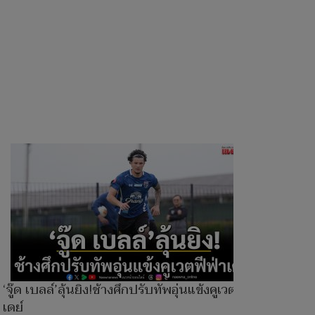
‘จู๊ด เบลล์’ลุ้นยิง!ช้างศึกปรับทัพอุ่นแข้งคูเวตฟีฟ่า
เดย์