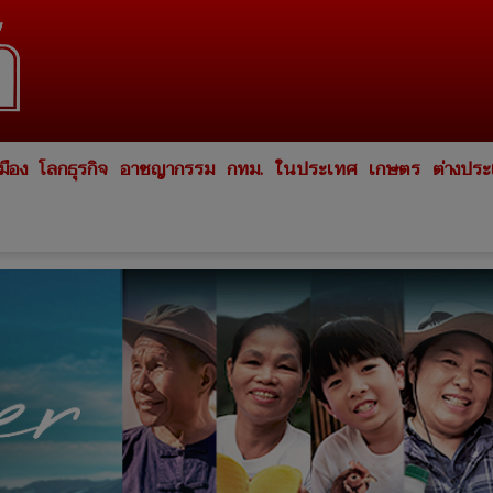
มือง
โลกธุรกิจ
อาชญากรรม
กทม.
ในประเทศ
เกษตร
ต่างปร