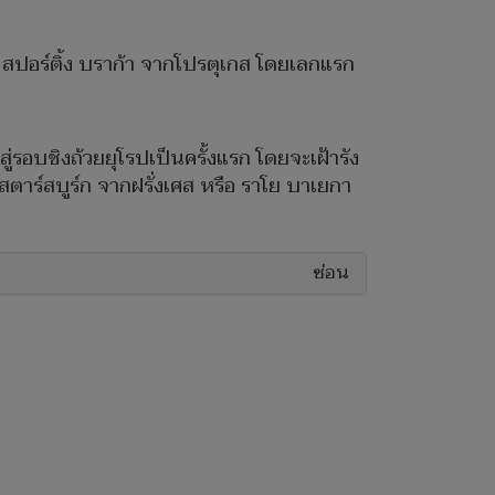
ับ สปอร์ติ้ง บราก้า จากโปรตุเกส โดยเลกแรก
ู่รอบชิงถ้วยยุโรปเป็นครั้งแรก โดยจะเฝ้ารัง
ตาร์สบูร์ก จากฝรั่งเศส หรือ ราโย บาเยกา
ซ่อน