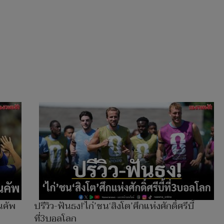
ยนคัพ
ปรีวิว-ฟันธง!‘ไก่’ชน‘สิงโต’ศึกแห่งศักดิ์ศรีบี้
ที่3บอลโลก