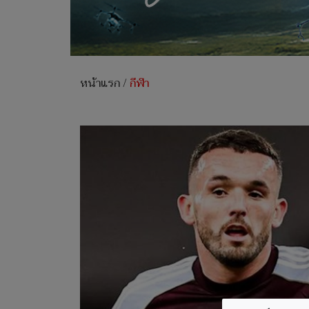
หน้าแรก
/
กีฬา