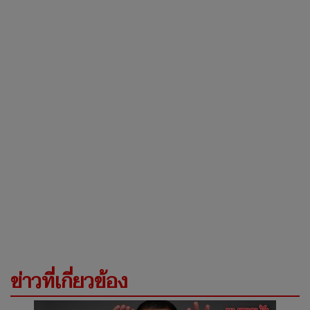
ข่าวที่เกี่ยวข้อง