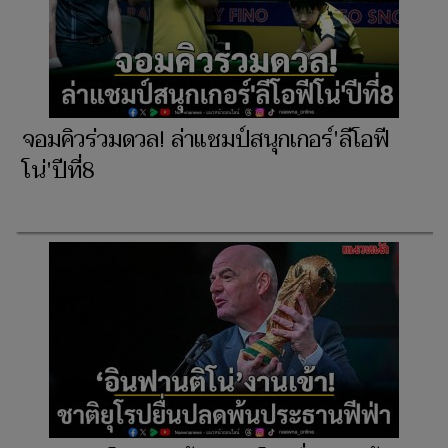
จอมคิวร่วมดวล! ล่าแชมป์สนุกเกอร์'ลีโอฟี
โน่'ปีที่8