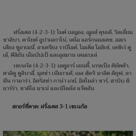
ฝรั่งเศส (4-2-3-1): ไมค์ เมญอง, ฌูลส์ คุนเด้, วิลเลี่ยม
ซาลิบา, ดาโยต์ อูปาเมกาโน่, เตโอ แอร์กนองเดซ, ออเร
เลียง ชูอาเมนี่, อาเดรียง ราบิโอต์, ไมเคิ่ล โอลิเซ่, เดซิเร่ ดู
เอ้, คีลิยัน เอ็มบัปเป้ และอุสมาน เดมเบเล่
เซเนกัล (4-2-3-1): เอดูอาร์ เมนดี้, เกรแป็ง ดิยัตต้า,
คาลิดู คูลิบาลี่, มุสซ่า เนียกาเต้, เอล ฮัดจิ มาลิค ดิยุฟ, ลา
มีน กามาร่า, อิดริสซ่า กาน่า เกย์, อิสไมล่า ซาร์, ฮาบิบ ดิ
ยาร์ร่า, ซาดิโอ มาเน่ และนิโคลัส แจ็คสัน
สกอร์ที่คาด: ฝรั่งเศส 3-1 เซเนกัล