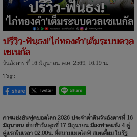
ปรีวิว-ฟันธง!'ไก่ทองคำ'เต็มระบบดวล
เซเนกัล
วันอังคาร ที่ 16 มิถุนายน พ.ศ. 2569, 16.19 น.
Tag :
การแข่งขันฟุตบอลโลก 2026 ประจำค่ำคืนวันอังคารที่ 16
มิถุนายน ต่อเช้าวันพุธที่ 17 มิถุนายน มีลงฟาดแข้ง 4 คู่
คู่แรกในเวลา 02.00น. ที่สนามเมตไลฟ์ สเตเดี้ยม ในรัฐ