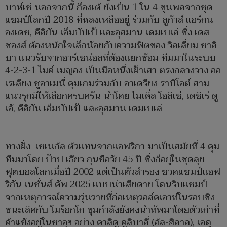
บาห์เช่ นอกจากนี้ ก็องเต้ ยังเป็น 1 ใน 4 ขุนพลจากชุด
แชมป์โลกปี 2018 ที่หลงเหลืออยู่ ร่วมกับ ลูก้าส์ แอร์กน
องเดซ, คีลิยัน เอ็มบัปเป้ และอุสมาน เดมเบเล่ ซึ่ง เดส
ชองส์ ต้องหนักใจเล็กน้อยกับความฟิตของ วิลเลี่ยม ซาลิ
บา แนวรับจากอาร์เซน่อลที่ต้องแยกซ้อม ทีมมาในระบบ
4-2-3-1 ไมค์ เมญอง เป็นมือหนึ่งเฝ้าเสา ตรงกลางวาง ออ
เรเลียง ชูอาเมนี่ คุมเกมร่วมกับ อาเดรียง ราบิโอต์ สาม
แนวรุกมีให้เลือกครบครัน นำโดย ไมเคิ่ล โอลิเซ่, เดซิเร่ ดู
เอ้, คีลิยัน เอ็มบัปเป้ และอุสมาน เดมเบเล่
ทางฝั่ง เซเนกัล ตัวแทนจากแอฟริกา มาเป็นสมัยที่ 4 คุม
ทีมมาโดย ป๊าป เธียว กุนซือวัย 45 ปี ซึ่งก็อยู่ในชุดลุย
ฟุตบอลโลกเมื่อปี 2002 แต่เป็นตัวสำรอง ชวดแชมป์แอฟ
ริกัน เนชั่นส์ คัพ 2025 แบบน่าเสียดาย โดนริบแชมป์
จากเหตุการณ์ความวุ่นวายที่ก่อเหตุวอล์คเอาท์ในรอบชิง
ชนะเลิศกับ โมร็อกโก ขุมกำลังยังคงนำทัพมาโดยตัวเก๋าที่
ค้าแข้งอยู่ในซาอุฯ อย่าง คาลิดู คูลิบาลี่ (อัล-ฮิลาล), เอดู