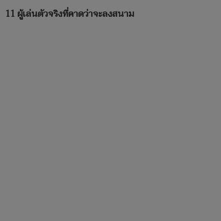
11 ผู้เล่นตัวจริงที่คาดว่าจะลงสนาม