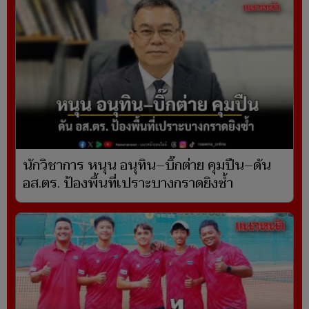
นักวิชาการ หนุน อนุทิน–บิ๊กต่าย คุมปืน–ดัน
อส.ตร. ป้องพื้นที่เปราะบางกราดยิงซ้ำ