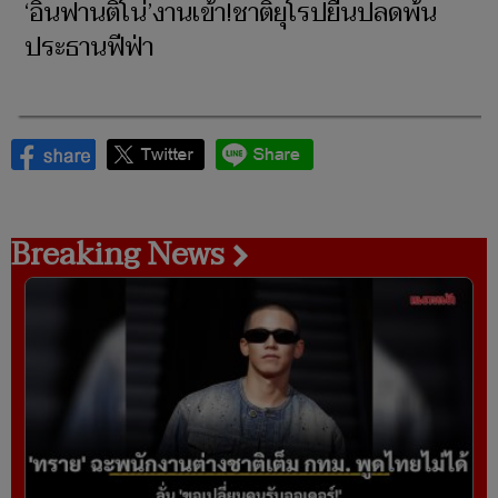
‘อินฟานติโน่’งานเข้า!ชาติยุโรปยื่นปลดพ้น
ประธานฟีฟ่า
Breaking News