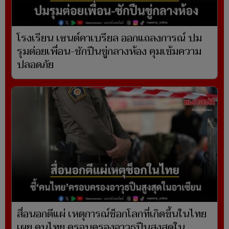
โรงเรียน เซนต์คาเบรียล ออกแถลงการณ์ ปม
รุมต่อยเพื่อน-ชักปืนขู่กลางห้อง คุมเข้มความ
ปลอดภัย
สื่อนอกตีแผ่ เหตุการณ์ช็อกโลกที่เกิดขึ้นในไทย
เผย คนไทย ครอบครองอาวุธปืนสูงสุดใน