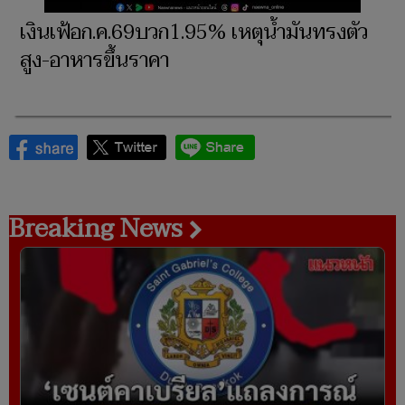
เงินเฟ้อก.ค.69บวก1.95% เหตุน้ำมันทรงตัว
สูง-อาหารขึ้นราคา​
Breaking News