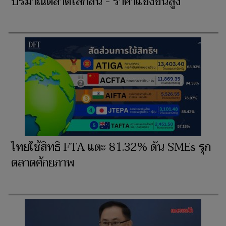
ปริมาณตลาดโลกล้น - ราคาแข่งขันสูง
ไทยใช้สิทธิ FTA แตะ 81.32% ดัน SMEs รุก
ตลาดศักยภาพ