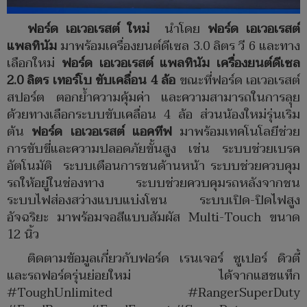
ฟอร์ด เอเวอเรสต์ ใหม่
นำโดย
ฟอร์ด เอเวอเรสต์
แพลทินัม
มาพร้อมเครื่องยนต์ดีเซล 3.0 ลิตร วี 6 และทาง
เลือกใหม่
ฟอร์ด เอเวอเรสต์ แพลทินัม
เครื่องยนต์ดีเซล
2.0
ลิตร เทอร์โบ ขับเคลื่อน
4 ล้อ
ขณะที่ฟอร์ด เอเวอเรสต์
สปอร์ต ตอกย้ำความคุ้มค่า และความสามารถในการลุย
ด้วยทางเลือกระบบขับเคลื่อน 4 ล้อ ส่วนน้องใหม่รุ่นเริ่ม
ต้น
ฟอร์ด เอเวอเรสต์ แอคทีฟ
มาพร้อมเทคโนโลยีช่วย
การขับขี่และความปลอดภัยขั้นสูง เช่น ระบบช่วยเบรค
อัตโนมัติ ระบบเตือนการชนด้านหน้า ระบบช่วยควบคุม
รถให้อยู่ในช่องทาง ระบบช่วยควบคุมรถหลังจากชน
ระบบไฟส่องสว่างแบบแบ่งโซน ระบบเปิด-ปิดไฟสูง
อัจฉริยะ มาพร้อมจอสีแบบสัมผัส Multi-Touch ขนาด
12 นิ้ว
ติดตามข้อมูลเกี่ยวกับฟอร์ด เรนเจอร์ ซูเปอร์ ดิวตี้
และรถฟอร์ดรุ่นย่อยใหม่ ได้จากแฮชแท็ก
#ToughUnlimited #RangerSuperDuty