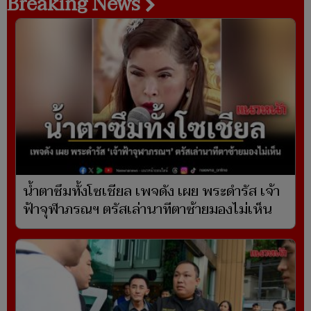
Breaking News
น้ำตาซึมทั้งโซเชียล เพจดัง เผย พระดำรัส เจ้า
ฟ้าจุฬาภรณฯ ตรัสเล่านาทีตาซ้ายมองไม่เห็น