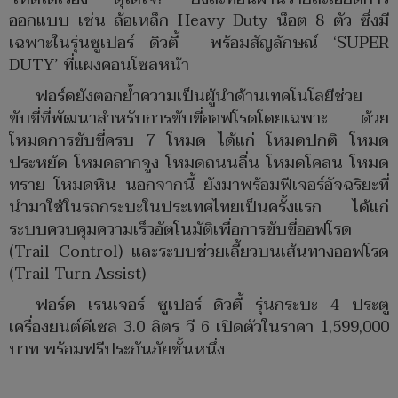
ออกแบบ เช่น ล้อเหล็ก Heavy Duty น็อต 8 ตัว ซึ่งมี
เฉพาะในรุ่นซูเปอร์ ดิวตี้ พร้อมสัญลักษณ์ ‘SUPER
DUTY’ ที่แผงคอนโซลหน้า
ฟอร์ดยังตอกย้ำความเป็นผู้นำด้านเทคโนโลยีช่วย
ขับขี่ที่พัฒนาสำหรับการขับขี่ออฟโรดโดยเฉพาะ ด้วย
โหมดการขับขี่ครบ 7 โหมด ได้แก่ โหมดปกติ โหมด
ประหยัด โหมดลากจูง โหมดถนนลื่น โหมดโคลน โหมด
ทราย โหมดหิน นอกจากนี้ ยังมาพร้อมฟีเจอร์อัจฉริยะที่
นำมาใช้ในรถกระบะในประเทศไทยเป็นครั้งแรก ได้แก่
ระบบควบคุมความเร็วอัตโนมัติเพื่อการขับขี่ออฟโรด
(Trail Control) และระบบช่วยเลี้ยวบนเส้นทางออฟโรด
(Trail Turn Assist)
ฟอร์ด เรนเจอร์ ซูเปอร์ ดิวตี้ รุ่นกระบะ 4 ประตู
เครื่องยนต์ดีเซล 3.0 ลิตร วี 6 เปิดตัวในราคา 1,599,000
บาท พร้อมฟรีประกันภัยชั้นหนึ่ง