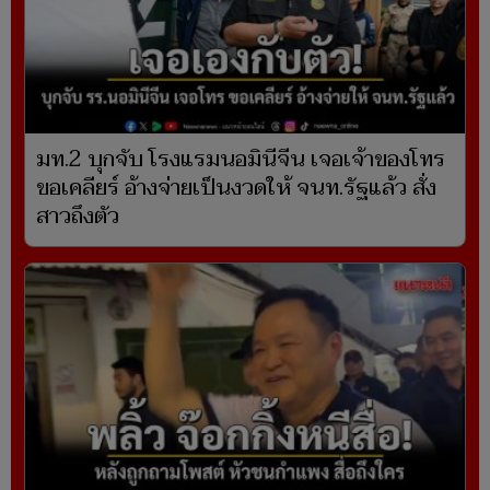
มท.2 บุกจับ โรงแรมนอมินีจีน เจอเจ้าของโทร
ขอเคลียร์ อ้างจ่ายเป็นงวดให้ จนท.รัฐแล้ว สั่ง
สาวถึงตัว