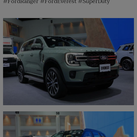
#FordRanger #FordEverest #SuperDuty