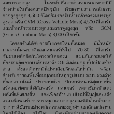
และการลากจูง ในระดับที่แตกต่างจากรถกระบะที่มี
จำหน่ายในท้องตลาดปัจจุบัน ด้วยความสามารถในการ
ลากจูงสูงสุด 4,500 กิโลกรัม รองรับน้ำหนักรถรวมบรรทุก
สูงสุด หรือ GVM (Gross Vehicle Mass) 4,500 กิโลกรัม
และน้ำหนักรวมบรรทุกและลากจูงสูงสุด หรือ GCM
(Gross Combine Mass) 8,000 กิโลกรัม
โครงสร้างได้รับการอัปเกรดใหม่ทั้งหมด มีน้ำหนัก
มากกว่าโครงปกติของเรนเจอร์ทั่วไป 70-80 กิโลกรัม
กันชนเหล็กยึดกับโครงรถโดยตรง แผ่นกันกระแทกใต้
ท้องรถผลิตจากเหล็กหนาถึง 3.6 มิลลิเมตร ที่ปกป้องช่วง
ล่าง ตั้งแต่ด้านหน้าไปจนถึงบริเวณถังน้ำมัน พร้อม
สำหรับการลงพื้นที่สมบุกสมบันทุกรูปแบบ ระบบช่วงล่าง
ที่ออกแบบใหม่ ประกอบด้วย ปีกนกที่หนาที่สุดเท่าที่ฟ
อร์ดเคยพัฒนาให้กับฟอร์ด เรนเจอร์ เพลาขับหน้าและ
หลังที่แข็งแรงขึ้น และเฟืองท้ายแบบใหม่ที่ใหญ่และแข็ง
แรง เพื่อรองรับการบรรทุก และลากจูงของที่มีน้ำหนักมาก
จากการใช้งานอย่างหนักหน่วงของลูกค้า เอกลักษณ์ความ
‘โหดได้เรื่อง ดุได้ใจ!’ ยังสะท้อนผ่านรายละเอียดการ