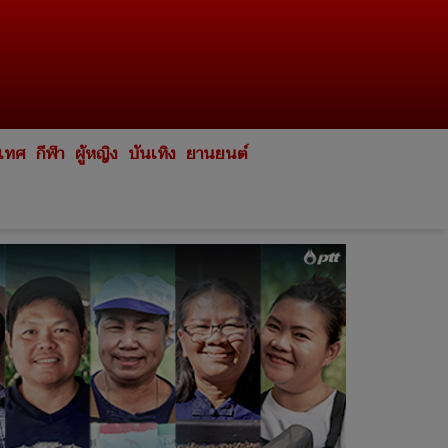
ะเทศ
กีฬา
ผู้หญิง
บันเทิง
ยานยนต์