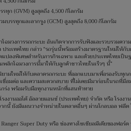
ด 4,500 กิโลกรัม
รรทุก (GVM) สูงสุดถึง 4,500 กิโลกรัม
ุดรวมบรรทุกและลากจูง (GCM) สูงสุดถึง 8,000 กิโลกรัม
การพลิกโฉมวงการรถกระบะ อันเกิดจากการรับฟังและรวบรวมค
 ประเทศไทย กล่าว "รถรุ่นนี้พร้อมสร้างมาตรฐานใหม่ให้กับ
ัดแปลงพิเศษสำหรับภารกิจเฉพาะ และด้วยประเทศไทยเป็นฐา
รุ่นพลิกโฉมวงการนี้มาให้กับลูกค้าชาวไทยในเร็วๆ นี้”
ร้างนิยามใหม่ให้กับตลาดรถกระบะ ที่ออกแบบมาเพื่อรองรับท
ื่อมต่อ และความสะดวกสบาย ที่ไม่เคยมีมาก่อนในรถที่มีสมรร
แกร่ง พร้อมรับมือทุกงานหนักที่แสนท้าทาย
ึ้นที่โรงงานออโต้ อัลลายแอนซ์ (ประเทศไทย) จำกัด หรือ โรง
กนี้ ยังมีแผนวางจำหน่ายในตลาดอื่นๆ ผ่านโกลบอล ฟลีต โซล
 Ranger Super Duty
หรือ ช่องทางโซเชียลมีเดียของฟอร์