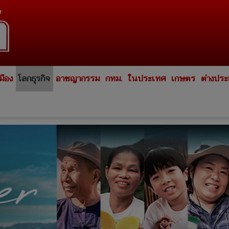
มือง
โลกธุรกิจ
อาชญากรรม
กทม.
ในประเทศ
เกษตร
ต่างปร