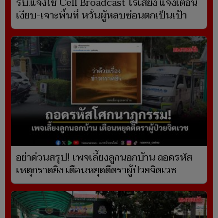
รบ.แจงใช้ Cell Broadcast ไร้เสียง แจ้งเตือน
เงียบ-เจาะพื้นที่ หวั่นผู้หลบซ่อนตกเป็นเป้า
อย่าด่วนสรุป! เพจเลี้ยงลูกนอกบ้าน ถอดรหัส
เหตุกราดยิง เตือนหยุดตีตราผู้ป่วยจิตเวช