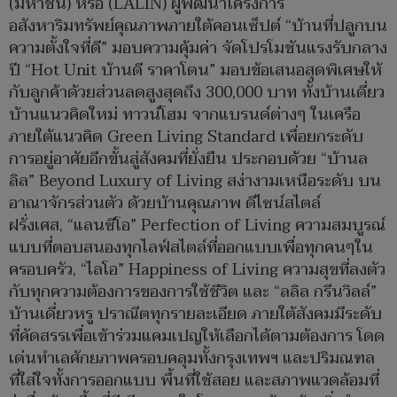
(มหาชน) หรือ (LALIN) ผู้พัฒนาโครงการ
อสังหาริมทรัพย์คุณภาพภายใต้คอนเซ็ปต์ “บ้านที่ปลูกบน
ความตั้งใจที่ดี” มอบความคุ้มค่า จัดโปรโมชันแรงรับกลาง
ปี “Hot Unit บ้านดี ราคาโดน” มอบข้อเสนอสุดพิเศษให้
กับลูกค้าด้วยส่วนลดสูงสุดถึง 300,000 บาท ทั้งบ้านเดี่ยว
บ้านแนวคิดใหม่ ทาวน์โฮม จากแบรนด์ต่างๆ ในเครือ
ภายใต้แนวคิด Green Living Standard เพื่อยกระดับ
การอยู่อาศัยอีกขั้นสู่สังคมที่ยั่งยืน ประกอบด้วย “บ้านล
ลิล” Beyond Luxury of Living สง่างามเหนือระดับ บน
อาณาจักรส่วนตัว ด้วยบ้านคุณภาพ ดีไซน์สไตล์
ฝรั่งเศส, “แลนซีโอ” Perfection of Living ความสมบูรณ์
แบบที่ตอบสนองทุกไลฟ์สไตล์ที่ออกแบบเพื่อทุกคนๆใน
ครอบครัว, “ไลโอ” Happiness of Living ความสุขที่ลงตัว
กับทุกความต้องการของการใช้ชีวิต และ “ลลิล กรีนวิลล์”
บ้านเดี่ยวหรู ปราณีตทุกรายละเอียด ภายใต้สังคมมีระดับ
ที่คัดสรรเพื่อเข้าร่วมแคมเปญให้เลือกได้ตามต้องการ โดด
เด่นทำเลศักยภาพครอบคลุมทั้งกรุงเทพฯ และปริมณฑล
ที่ใส่ใจทั้งการออกแบบ พื้นที่ใช้สอย และสภาพแวดล้อมที่