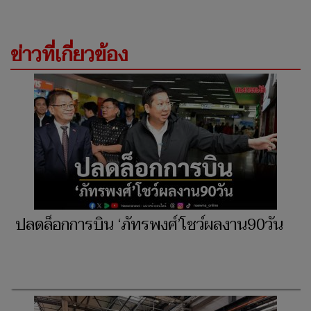
ข่าวที่เกี่ยวข้อง
ปลดล็อกการบิน ‘ภัทรพงศ์’โชว์ผลงาน90วัน