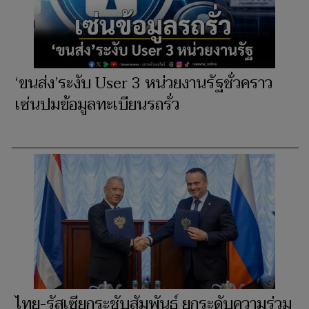
‘ขนส่ง’ระงับ User 3 หน่วยงานรัฐชั่วคราว
เซ่นปมข้อมูลทะเบียนรถรั่ว
ไทย-รัสเซียกระชับสัมพันธ์ ยกระดับความร่วม