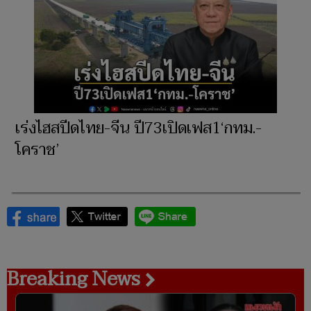
เร่งไฮสปีดไทย-จีน ปี73เปิดเฟส1‘กทม.-
โคราช’
Breaking News