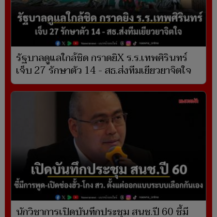
รัฐบาลดูแลใกล้ชิด กราดยิX ร.ร.เทพศิรินทร์
เจ็บ 27 รักษาตัว 14 - สธ.ส่งทีมเยียวยาจิตใจ
นักวิชาการเปิดบันทึกประชุม สนช.ปี 60 ชี้มี