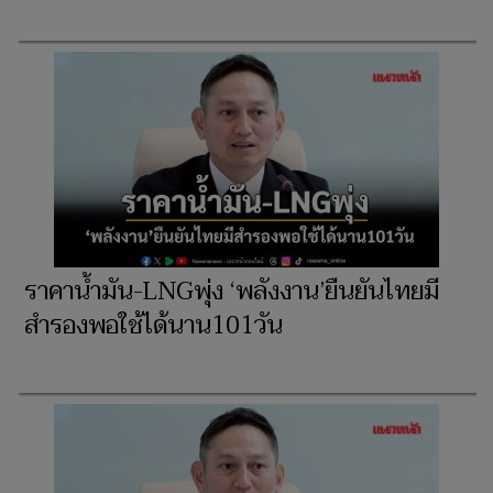
ราคาน้ำมัน-LNGพุ่ง ‘พลังงาน’ยืนยันไทยมี
สำรองพอใช้ได้นาน101วัน