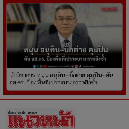
นักวิชาการ หนุน อนุทิน–บิ๊กต่าย คุมปืน–ดัน
อส.ตร. ป้องพื้นที่เปราะบางกราดยิงซ้ำ