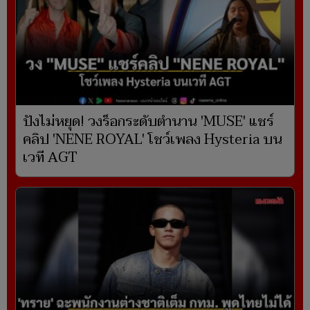
ปังไม่หยุด! วงร็อกระดับตำนาน 'MUSE' แชร์
คลิป 'NENE ROYAL' โชว์เพลง Hysteria บน
เวที AGT