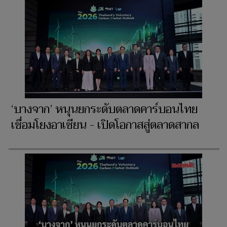
‘บางจาก’ หนุนยกระดับตลาดคาร์บอนไทย
เชื่อมโยงอาเซียน - เปิดโอกาสสู่ตลาดสากล