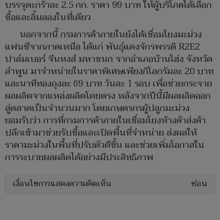
บรรจุตะกร้าละ 2.5 กก. ราคา 99 บาท ให้ผู้บริโภคได้เลือก
ซื้อและลิ้มลองในที่เดียว
นอกจากนี้ กรมการค้าภายในยังได้เชื่อมโยงมะม่วง
แฟนซีจากภาคเหนือ ได้แก่ พันธุ์แดงจักรพรรดิ R2E2
ปาล์มเบอร์ จีนหงส์ มหาชนก จากอำเภอบ้านโฮ่ง จังหวัด
ลำพูน มาจำหน่ายในราคาพิเศษเพียงกิโลกรัมละ 20 บาท
และนาทีทองถุงละ 69 บาท วันละ 1 รอบ เพื่อช่วยกระจาย
ผลผลิตจากแหล่งผลิตโดยตรง หลังจากปีนี้มีผลผลิตออก
สู่ตลาดเป็นจำนวนมาก โดยเกษตรกรผู้ปลูกมะม่วง
ยอมรับว่า การที่กรมการค้าภายในเชื่อมโยงห้างค้าส่งค้า
ปลีกเข้ามาช่วยรับซื้อและเปิดพื้นที่จำหน่าย ส่งผลให้
ราคามะม่วงในพื้นที่ปรับตัวดีขึ้น และช่วยเพิ่มโอกาสใน
การระบายผลผลิตได้อย่างมีประสิทธิภาพ
เงื่อนไขการแสดงความคิดเห็น
ซ่อน