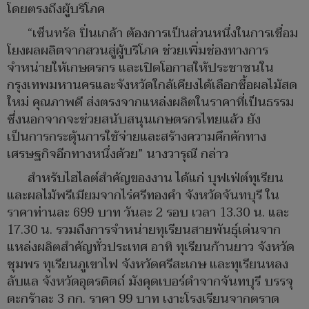
โดยตรงถึงผู้บริโภค
“เซ็นทรัล ปิ่นเกล้า ต้องการเป็นส่วนหนึ่งในการเชื่อม
โยงผลผลิตจากสวนสู่ผู้บริโภค ช่วยเพิ่มช่องทางการ
จำหน่ายให้เกษตรกร และเปิดโอกาสให้ประชาชนใน
กรุงเทพมหานครและจังหวัดใกล้เคียงได้เลือกซื้อผลไม้สด
ใหม่ คุณภาพดี ส่งตรงจากแหล่งผลิตในราคาที่เป็นธรรม
ซึ่งนอกจากจะช่วยสนับสนุนเกษตรกรไทยแล้ว ยัง
เป็นการกระตุ้นการใช้จ่ายและสร้างความคึกคักทาง
เศรษฐกิจอีกทางหนึ่งด้วย” นางวารุณี กล่าว
สำหรับไฮไลต์สำคัญของงาน ได้แก่ บุฟเฟ่ต์ทุเรียน
และผลไม้พรีเมียมจากไร่ศรีทองคำ จังหวัดจันทบุรี ใน
ราคาท่านละ 699 บาท วันละ 2 รอบ เวลา 13.30 น. และ
17.30 น. รวมถึงการจำหน่ายทุเรียนสายพันธุ์เด่นจาก
แหล่งผลิตสำคัญทั่วประเทศ อาทิ ทุเรียนก้านยาว จังหวัด
ชุมพร ทุเรียนภูเขาไฟ จังหวัดศรีสะเกษ และทุเรียนหลง
ลับแล จังหวัดอุตรดิตถ์ มังคุดเบอร์ดำจากจันทบุรี บรรจุ
ตะกร้าละ 3 กก. ราคา 99 บาท เงาะโรงเรียนจากตราด