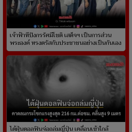
เจ้าฟ้าทีปังกรรัศมีโชติ เสด็จฯ เป็นการส่วน
พระองค์ ทรงตรัสกับประชาชนอย่างเป็นกันเอง
ไต้ฝุ่นดอลฟินจ่อถล่มญี่ปุ่น เคลื่อนเข้าใกล้