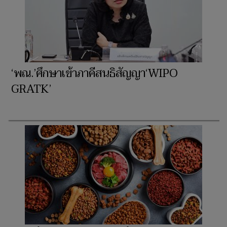
‘พณ.’ศึกษาเข้าภาคีสนธิสัญญา‘WIPO
GRATK’