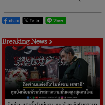
Breaking News
อิหร่าน แต่งตั้ง โมห์เซน เรซาอี กุนซือโมจตาบา