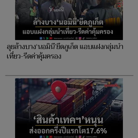
ลุยล้างบาง‘นอมินี’ยึดภูเก็ต แอบแฝงกลุ่มนำ
เที่ยว-รีดค่าคุ้มครอง