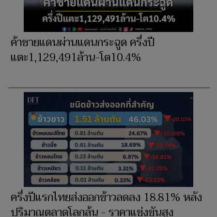
ค้าชายแดนผ่านแดนกระฉูด ครึ่งปี
แตะ1,129,491ล้าน-โต10.4%
ครึ่งปีแรกไทยส่งออกข้าวลดลง 18.81% หลัง
ปริมาณตลาดโลกล้น - ราคาแข่งขันสูง