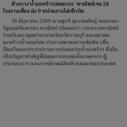
ล้างบาง‘น้ำมะพร้าวปลอมปน’ พาณิชย์เจอ 24
โรงงานเสี่ยง ส่ง 9 หน่วยงานไล่เช็กบิล
18 มิถุนายน 2569 นางศุภจี สุธรรมพันธุ์ รองนายก
รัฐมนตรีและรมว.พาณิชย์ เปิดเผยว่า กระทรวงพาณิชย์
ร่วมกับสภาอุตสาหกรรมจังหวัดราชบุรี และสมาคม
มะพร้าวน้ำหอมไทย ประกาศมาตรการเข้มข้น เพื่อ
ป้องกันและปราบปรามการปลอมปนน้ำมะพร้าว ซึ่งถือ
เป็นปัญหาสำคัญที่ส่งผลกระทบต่อทั้งเกษตรกร ผู้
ประกอบการ และภาพลักษณ์สินค้าส่งออกของประเทศ