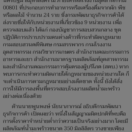
นครปฐม สมุทรสงคราม ภายใต้รหัสโรงงานอุตสาหกรรม
00801 ที่ประกอบการทำอาหารหรือเครื่องดื่มจากผัก พืช
หรือผลไม้ จำนวน 24 ราย ซึ่งกรมพัฒนาธุรกิจการค้าได้
ส่งรายชื่อให้กับหน่วยงานที่เกี่ยวข้อง 9 หน่วยงาน เพื่อ
ตรวจสอบแล้ว ได้แก่ กองบัญชาการสอบสวนกลาง ชุด
ปฏิบัติการปราบปรามคนต่างด้าวที่กระทำผิดกฎหมาย
กรมสอบสวนคดีพิเศษ กรมสรรพากร กรมโรงงาน
อุตสาหกรรม กรมวิชาการเกษตร สำนักงานคณะกรรมการ
อาหารและยา สำนักงานมาตรฐานผลิตภัณฑ์อุตสาหกรรม
และสำนักงานคณะกรรมการคุ้มครองผู้บริโภค (สคบ.) หาก
พบการกระทำความผิดภายใต้กฎหมายของหน่วยงานใด ก็
จะดำเนินการตามกฎหมายอย่างเด็ดขาด ทั้งนี้ ยังได้สั่ง
การให้มีการลงพื้นที่ตรวจสอบโรงงานผลิตน้ำมะพร้าว
อย่างต่อเนื่องด้วย
ด้านนายพูนพงษ์ นัยนาภากรณ์ อธิบดีกรมพัฒนา
ธุรกิจการค้า เปิดเผยว่า หนึ่งในสัญญาณผิดปกติที่พบคือ
การตั้งราคาจำหน่ายต่ำกว่าความเป็นจริงอย่างมาก โดยมี
ผลิตภัณฑ์น้ำมะพร้าวขนาด 350 มิลลิลิตร วางขายเพียง