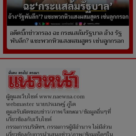
อดีตบิ๊กข่าวกรอง ฉะ กระแสล้มรัฐบาล อ้าง รัฐ
พันลึก? แซะพวกหิวแสงผสมสูตร เซ่นลูกกรอก
ผู้ดูแลเว็บไซต์ www.naewna.com
webmaster นายปรเมษฐ์ ภู่โต
ดูแลรับผิดชอบข่าว/ภาพ/โฆษณา/ข้อมูลอื่นๆที่
เกี่ยวข้องกับเว็บไซต์
กรรมการบริษัทฯ, กรรมการผู้มีอำนาจ ไม่มีส่วน
เกี่ยวข้องกับการนำเสนอข่าว/ภาพ/ข้อมูลใดๆใน