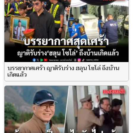
บรรยากาศเศร้า ญาติรับร่าง ฮลุน โซโล่ ถึงบ้าน
เกิดแล้ว