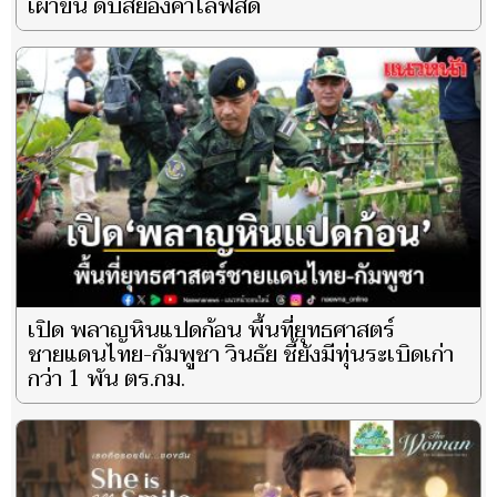
เผาขน ดับสยองคาไลฟ์สด
เปิด พลาญหินแปดก้อน พื้นที่ยุทธศาสตร์
ชายแดนไทย-กัมพูชา วินธัย ชี้ยังมีทุ่นระเบิดเก่า
กว่า 1 พัน ตร.กม.