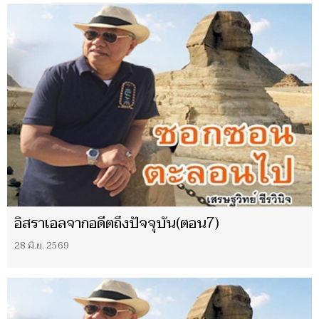
อิสราเอลจากอดีตถึงปัจจุบัน(ตอน7)
28 มิ.ย. 2569