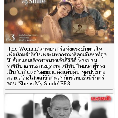
‘The Woman’ ภาพยนตร์แห่งแรงบันดาลใจ
เพื่อน้อมรำลึกในพระมหากรุณาธิคุณอันหาที่สุด
มิได้ของสมเด็จพระนางเจ้าสิริกิติ์ พระบรม
ราชินีนาถ พระบรมราชชนนีพันปีหลวง ผู้ทรง
เป็น ‘แม่’ และ ‘รอยยิ้มแห่งแผ่นดิน’ จุดประกาย
ความสว่างไสวแก่ชีวิตพสกนิกรไทยชั่วนิรันดร์
ตอน ‘She is My Smile’ EP.3