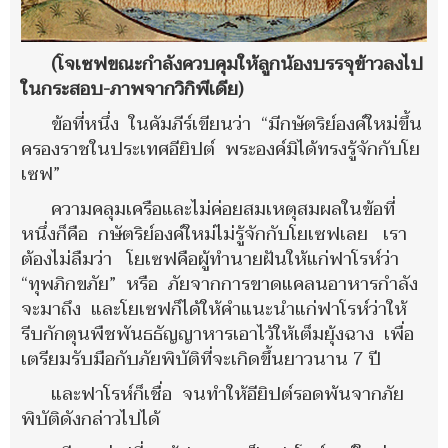
(โจเซฟขณะกำลังควบคุมให้ลูกน้องบรรจุข้าวลงไป
ในกระสอบ-ภาพจากวิกิพีเดีย)
ข้อที่หนึ่ง ในคัมภีร์เขียนว่า “มีกษัตริย์องค์ใหม่ขึ้น
ครองราชในประเทศอียิปต์ พระองค์มิได้ทรงรู้จักกับโย
เซฟ”
ความคลุมเครือและไม่ค่อยสมเหตุสมผลในข้อที่
หนึ่งก็คือ กษัตริย์องค์ใหม่ไม่รู้จักกับโยเซฟเลย เรา
ต้องไม่ลืมว่า โยเซฟคือผู้ทำนายฝันให้แก่ฟาโรห์ว่า
“ทุพภิกขภัย” หรือ ภัยจากการขาดแคลนอาหารกำลัง
จะมาถึง และโยเซฟก็ได้ให้คำแนะนำแก่ฟาโรห์ว่าให้
รีบกักตุนพืชพันธธัญญาหารเอาไว้ให้เต็มยุ้งฉาง เพื่อ
เตรียมรับมือกับภัยพิบัติที่จะเกิดขึ้นยาวนาน 7 ปี
และฟาโรห์ก็เชื่อ จนทำให้อียิปต์รอดพ้นจากภัย
พิบัติดังกล่าวไปได้