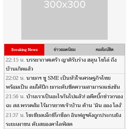
ข่าวยอดนิยม
คอลัมน์ฮิต
Breaking News
22:15 น.
บรรยากาศเศร้า ญาติรับร่าง ฮลุน โซโล่ ถึง
บ้านเกิดแล้ว
22:02 น.
นายกฯ ชู SME เป็นหัวใจเศรษฐกิจไทย
พร้อมเป็น ลมใต้ปีก ยกระดับขีดความสามารถแข่งขัน
เติบโตยั่งยืน
21:56 น.
บ้านเราเป็นอะไรกันไปแล้ว! อดีตบิ๊กข่าวกรอง
ฉะ สส.พรรคส้ม ไร้มารยาทเจ้าบ้าน ต้าน 'มิน ออง ไลง์'
เยือนไทย
21:37 น.
โซเชียลเม็กซิโกช็อก อินฟลูฯดังถูกประกบยิง
ระยะเผาขน ดับสยองคาไลฟ์สด