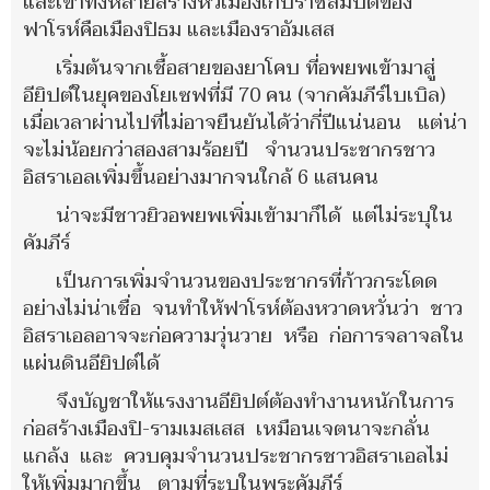
และเขาทั้งหลายสร้างหัวเมืองเก็บราชสมบัติของ
ฟาโรห์คือเมืองปิธม และเมืองราอัมเสส
เริ่มต้นจากเชื้อสายของยาโคบ ที่อพยพเข้ามาสู่
อียิปต์ในยุคของโยเซฟที่มี 70 คน (จากคัมภีร์ไบเบิล)
เมื่อเวลาผ่านไปที่ไม่อาจยืนยันได้ว่ากี่ปีแน่นอน แต่น่า
จะไม่น้อยกว่าสองสามร้อยปี จำนวนประชากรชาว
อิสราเอลเพิ่มขึ้นอย่างมากจนใกล้ 6 แสนคน
น่าจะมีชาวยิวอพยพเพิ่มเข้ามาก็ได้ แต่ไม่ระบุใน
คัมภีร์
เป็นการเพิ่มจำนวนของประชากรที่ก้าวกระโดด
อย่างไม่น่าเชื่อ จนทำให้ฟาโรห์ต้องหวาดหวั่นว่า ชาว
อิสราเอลอาจจะก่อความวุ่นวาย หรือ ก่อการจลาจลใน
แผ่นดินอียิปต์ได้
จึงบัญชาให้แรงงานอียิปต์ต้องทำงานหนักในการ
ก่อสร้างเมืองปิ-รามเมสเสส เหมือนเจตนาจะกลั่น
แกล้ง และ ควบคุมจำนวนประชากรชาวอิสราเอลไม่
ให้เพิ่มมากขึ้น ตามที่ระบุในพระคัมภีร์