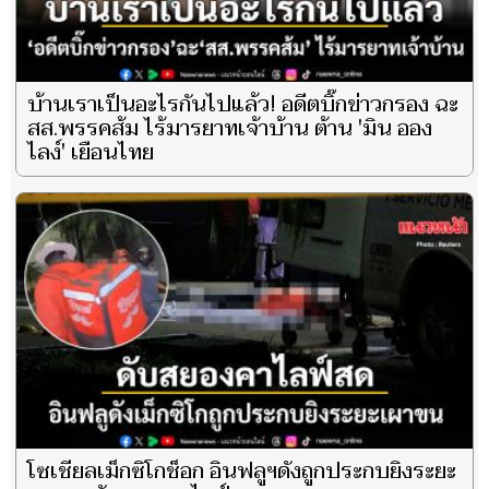
บ้านเราเป็นอะไรกันไปแล้ว! อดีตบิ๊กข่าวกรอง ฉะ
สส.พรรคส้ม ไร้มารยาทเจ้าบ้าน ต้าน 'มิน ออง
ไลง์' เยือนไทย
โซเชียลเม็กซิโกช็อก อินฟลูฯดังถูกประกบยิงระยะ