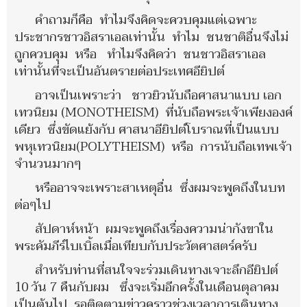
คำถามก็คือ ทำไมจึงคิดจะควบคุมแต่เฉพาะ
ประชากรชาวอิสราเอลเท่านั้น ทำไม ชนชาติอื่นจึงไม่
ถูกควบคุม หรือ ทำไมจึงคิดว่า ชนชาวอิสราเอล
เท่านั้นที่จะเป็นอันตรายต่อประเทศอียิปต์
อาจเป็นเพราะว่า ชาวยิวนับถือศาสนาแบบ เอก
เทวนิยม (MONOTHEISM) ที่นับถือพระเจ้าเพียงองค์
เดียว ซึ่งขัดแย้งกับ ศาสนาอียิปต์โบราณที่เป็นแบบ
พหุเทวนิยม(POLYTHEISM) หรือ การนับถือเทพเจ้า
จำนวนมากๆ
หรืออาจจะเพราะสาเหตุอื่น ซึ่งผมจะพูดถึงในบท
ต่อๆไป
สัปดาห์หน้า ผมจะพูดถึงเรื่องความน่ากังขาใน
พระคัมภีร์ไบเบิ้ลเมื่อเทียบกับประวัตศาสตร์ครับ
สำหรับท่านที่สนใจจะร่วมเดินทางเจาะลึกอียิปต์
10 วัน 7 คืนกับผม ซึ่งจะเริ่มอีกครั้งในเดือนตุลาคม
เป็นต้นไป รอติดตามข่าวคราวช่วงเวลาการเดินทาง