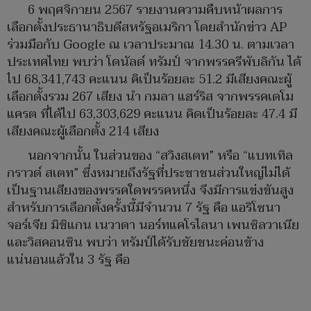
6 พฤศจิกายน 2567 รายงานความคืบหน้าผลการ
เลือกตั้งประธานาธิบดีสหรัฐอเมริกา โดยสำนักข่าว AP
ร่วมมือกับ Google ณ เวลาประมาณ 14.30 น. ตามเวลา
ประเทศไทย พบว่า โดนัลด์ ทรัมป์ จากพรรครีพับลิกัน ได้
ไป 68,341,743 คะแนน คิเป็นร้อยละ 51.2 มีเสียงคณะผู้
เลือกตั้งรวม 267 เสียง นำ กมลา แฮร์ริส จากพรรคเดโม
แครต ที่ได้ไป 63,303,629 คะแนน คิดเป็นร้อยละ 47.4 มี
เสียงคณะผู้เลือกตั้ง 214 เสียง
นอกจากนั้น ในส่วนของ “สวิงสเตท” หรือ “แบทเทิล
กราวด์ สเตท” ซึ่งหมายถึงรัฐที่ประชาชนส่วนใหญ่ไม่ได้
เป็นฐานเสียงของพรรคใดพรรคหนึ่ง จึงมีการแข่งขันสูง
สำหรับการเลือกตั้งครั้งนี้มีจำนวน 7 รัฐ คือ แอริโซนา
จอร์เจีย มิชิแกน เนวาดา นอร์ทแคโรไลนา เพนซิลวาเนีย
และวิสคอนซิน พบว่า ทรัมป์ได้รับชัยชนะค่อนข้าง
แน่นอนแล้วใน 3 รัฐ คือ