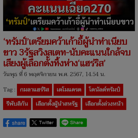
‘ทรัมป์’เตรียมคว้าเก้าอี้ผู้นำทำเนียบ
ขาว 3รัฐสวิงสเตท-นับคะแนนใกล้จบ
เสียงผู้เลือกตั้งทิ้งห่าง‘แฮร่ริส’
วันพุธ ที่ 6 พฤศจิกายน พ.ศ. 2567, 14.54 น.
Tag :
กมลาแฮร์ริส
เดโมแครต
โดนัลด์ทรัมป์
รีพับลิกัน
เลือกตั้งผู้นำสหรัฐ
เลือกตั้งล่วงหน้า