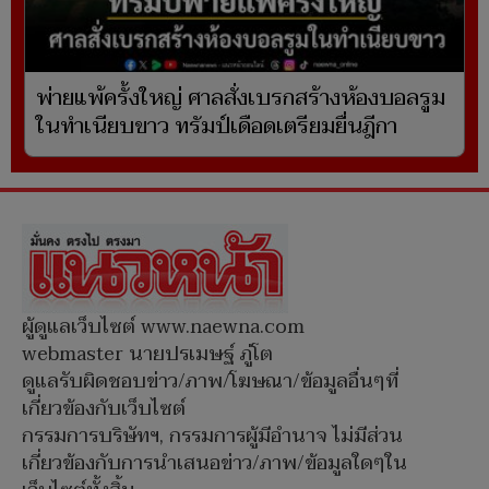
พ่ายแพ้ครั้งใหญ่ ศาลสั่งเบรกสร้างห้องบอลรูม
ในทำเนียบขาว ทรัมป์เดือดเตรียมยื่นฎีกา
ผู้ดูแลเว็บไซต์ www.naewna.com
webmaster นายปรเมษฐ์ ภู่โต
ดูแลรับผิดชอบข่าว/ภาพ/โฆษณา/ข้อมูลอื่นๆที่
เกี่ยวข้องกับเว็บไซต์
กรรมการบริษัทฯ, กรรมการผู้มีอำนาจ ไม่มีส่วน
เกี่ยวข้องกับการนำเสนอข่าว/ภาพ/ข้อมูลใดๆใน