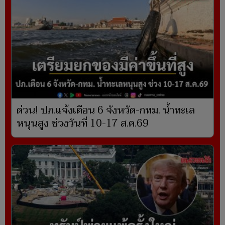
ด่วน! ปภ.แจ้งเตือน 6 จังหวัด-กทม. น้ำทะเล
หนุนสูง ช่วงวันที่ 10-17 ส.ค.69