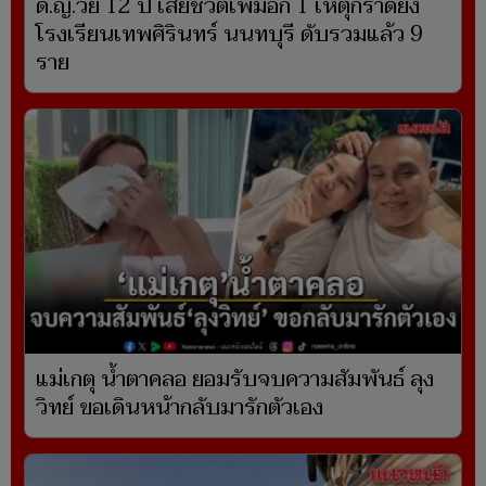
ด.ญ.วัย 12 ปี เสียชีวิตเพิ่มอีก 1 เหตุกราดยิง
โรงเรียนเทพศิรินทร์ นนทบุรี ดับรวมแล้ว 9
ราย
แม่เกตุ น้ำตาคลอ ยอมรับจบความสัมพันธ์ ลุง
วิทย์ ขอเดินหน้ากลับมารักตัวเอง