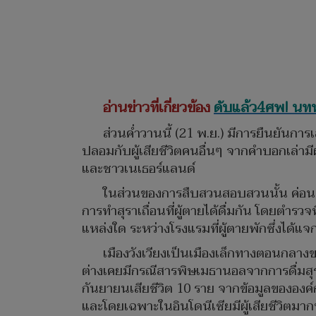
อ่านข่าวที่เกี่ยวข้อง
ดับแล้ว4ศพ! นทท.
ส่วนค่ำวานนี้ (21 พ.ย.) มีการยืนยันการเ
ปลอมกับผู้เสียชีวิตคนอื่นๆ จากคำบอกเล่ามี
และชาวเนเธอร์แลนด์
ในส่วนของการสืบสวนสอบสวนนั้น ค่อนข้
การทำสุราเถื่อนที่ผู้ตายได้ดื่มกัน โดยตำรว
แหล่งใด ระหว่างโรงแรมที่ผู้ตายพักซึ่งได้แจก
เมืองวังเวียงเป็นเมืองเล็กทางตอนกลาง
ต่างเคยมีกรณีสารพิษเมธานอลจากการดื่มสุราเ
กันยายนเสียชีวิต 10 ราย จากข้อมูลขององค
และโดยเฉพาะในอินโดนีเซียมีผู้เสียชีวิตมาก