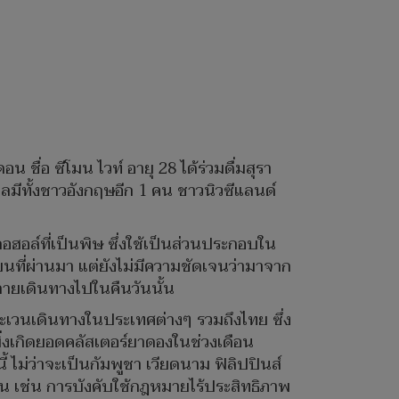
 ชื่อ ซีโมน ไวท์ อายุ 28 ได้ร่วมดื่มสุรา
าลมีทั้งชาวอังกฤษอีก 1 คน ชาวนิวซีแลนด์
อล์ที่เป็นพิษ ซึ่งใช้เป็นส่วนประกอบใน
กายนที่ผ่านมา แต่ยังไม่มีความชัดเจนว่ามาจาก
ู้ตายเดินทางไปในคืนวันนั้น
ระเวนเดินทางในประเทศต่างๆ รวมถึงไทย ซึ่ง
พิ่งเกิดยอดคลัสเตอร์ยาดองในช่วงเดือน
ไม่ว่าจะเป็นกัมพูชา เวียดนาม ฟิลิปปินส์
กัน เช่น การบังคับใช้กฎหมายไร้ประสิทธิภาพ