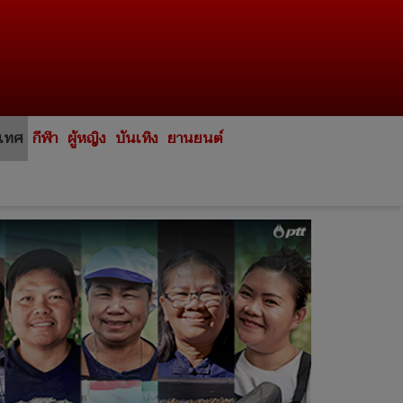
ะเทศ
กีฬา
ผู้หญิง
บันเทิง
ยานยนต์