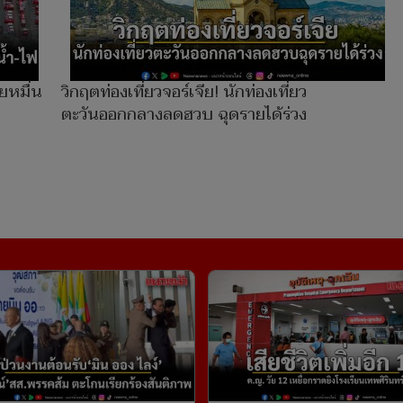
ยหมื่น
วิกฤตท่องเที่ยวจอร์เจีย! นักท่องเที่ยว
ตะวันออกกลางลดฮวบ ฉุดรายได้ร่วง