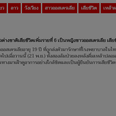
่ยว
ลาว
วังเวียง
สาวออสเตรเลีย
เสียชีวิต
เหล้า
่ยวต่างชาติเสียชีวิตเพิ่มรายที่ 6 เป็นหญิงชาวออสเตรเลีย เส
าวออสเตรเลียอายุ 19 ปี ที่ถูกส่งตัวมารักษาที่โรงพยาบาลในไท
ิตไปเมื่อวานนี้ (21 พ.ย.) ทั้งสองล้มป่วยลงหลังดื่มเหล้าปลอม
ทางมาเฝ้าดูอาการอย่างใกล้ชิดและเป็นผู้ยืนยันการเสียชีวิต