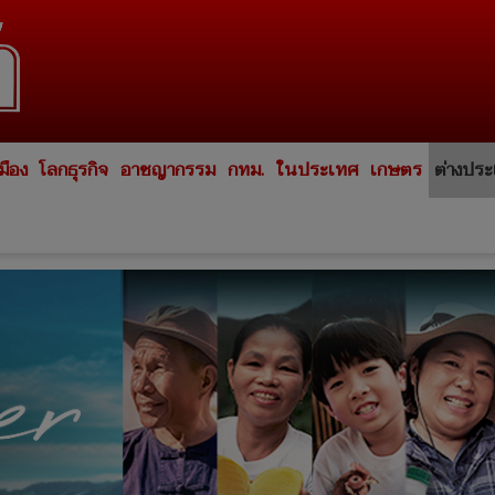
มือง
โลกธุรกิจ
อาชญากรรม
กทม.
ในประเทศ
เกษตร
ต่างปร