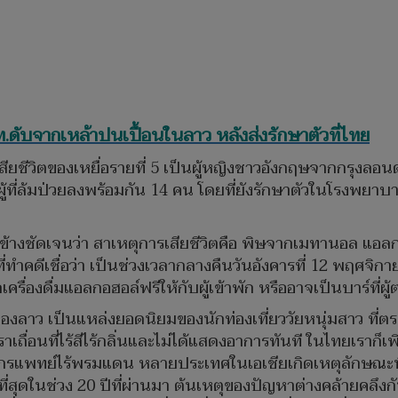
ดับจากเหล้าปนเปื้อนในลาว หลังส่งรักษาตัวที่ไทย
สียชีวิตของเหยื่อรายที่ 5 เป็นผู้หญิงชาวอังกฤษจากกรุงลอนดอน
ผู้ที่ล้มป่วยลงพร้อมกัน 14 คน โดยที่ยังรักษาตัวในโรงพยาบ
างชัดเจนว่า สาเหตุการเสียชีวิตคือ พิษจากเมทานอล แอลกอฮ
จที่ทำคดีเชื่อว่า เป็นช่วงเวลากลางคืนวันอังคารที่ 12 พฤศจิ
เครื่องดื่มแอลกอฮอล์ฟรีให้กับผู้เข้าพัก หรืออาจเป็นบาร์ที่ผ
ของลาว เป็นแหล่งยอดนิยมของนักท่องเที่ยววัยหนุ่มสาว ที่ต
ถื่อนที่ไร้สีไร้กลิ่นและไม่ได้แสดงอาการทันที ในไทยเราก็เ
์กรแพทย์ไร้พรมแดน หลายประเทศในเอเชียเกิดเหตุลักษณะนี้ 
ที่สุดในช่วง 20 ปีที่ผ่านมา ต้นเหตุของปัญหาต่างคล้ายคลึง