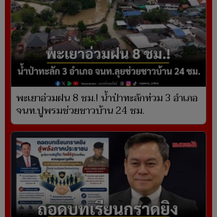
พะเยาอ่วมฝน 8 ชม.! น้ำป่าทะลักท่วม 3 อำเภอ
จนท.ปูพรมช่วยชาวบ้าน 24 ชม.