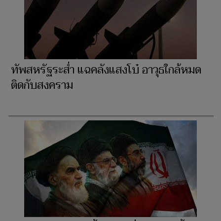
ทัพสหรัฐระส่ำ แฉคลังแสงโบ๋ อาวุธใกล้หมด
ติดกับสงคราม