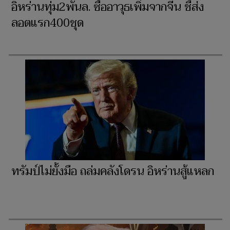
อิหร่านทุ่ม2พันล. ซื้ออาวุธเพิ่มจากจีน ชี้ส่ง
ลอตแรก400ชุด
ทรัมป์ไม่ยั้งมือ ถล่มคลังโดรน อิหร่านสู้แหลก