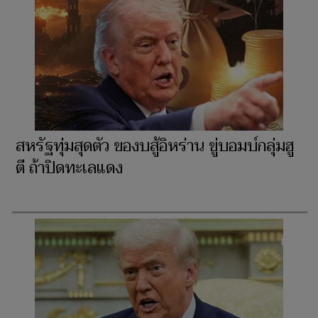
สหรัฐทุ่มสุดตัว ของบสู้อิหร่าน ขู่บอมบ์กลุ่มฮู
ตี ถ้าปิดทะเลแดง