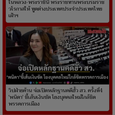
ในหลวง-พระราชินี พระราชทานพระบรมราช
วโรกาสให้ ทูตต่างประเทศประจำประเทศไทย
เฝ้าฯ
วิปฝ่ายค้าน จ่อเปิดหลักฐานคดีฮั้ว สว. ครั้งที่4
'พนิดา' ชี้เส้นเงินชัด โยงบุคคลใหม่ใกล้ชิด
พรรคการเมือง