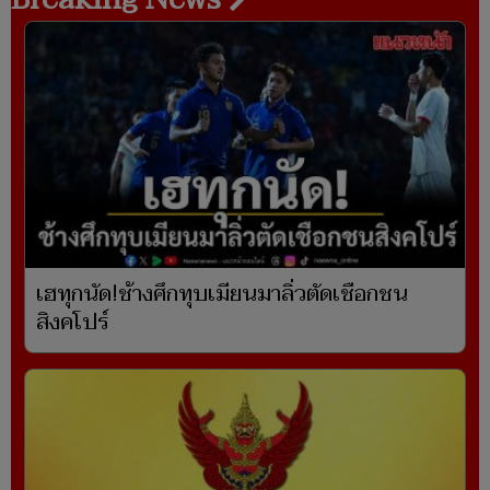
เฮทุกนัด!ช้างศึกทุบเมียนมาลิ่วตัดเชือกชน
สิงคโปร์