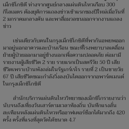
เม็กซิโกซิตี ห่างจากศูนย์กลางแผ่นดินไหวเกือบ 300
กิโลเมตร ต้องยุติการแถลงข่าวเช้าแรกของปีใหม่เมื่อวันที่
2 มกราคมกลางคัน และพาสื่อมวลชนออกจากงานแถลง
ข่าว
เช่นเดียวกับคนในกรุงเม็กซิโกซิตีที่พากันอพยพออก
มาอยู่นอกอาคารและบ้านเรือน ขณะที่โรงพยาบาลเคลื่อน
ย้ายผู้ป่วยออกมาอยู่ข้างนอกเพื่อความปลอดภัย ต่อมามี
รายงานผู้เสียชีวิต 2 ราย รายแรกเป็นสตรีวัย 50 ปี เสีย
ชีวิตเพราะบ้านพังถล่มในรัฐเกร์เรโร รายที่ 2 เป็นชายวัย
67 ปี เสียชีวิตขณะกำลังวิ่งลงบันไดออกจากอพาร์ตเมนต์
ในกรุงเม็กซิโกซิตี
สำนักบริการแผ่นดินไหววิทยาของเม็กซิโกรายงานว่า
นับจนถึงเที่ยงวันเสาร์ตามเวลาท้องถิ่น บันทึกแรงสั่น
สะเทือนหลังแผ่นดินไหวหรืออาฟเตอร์ช็อกได้มากถึง 420
ครั้ง ครั้งที่แรงที่สุดวัดได้ขนาด 4.7