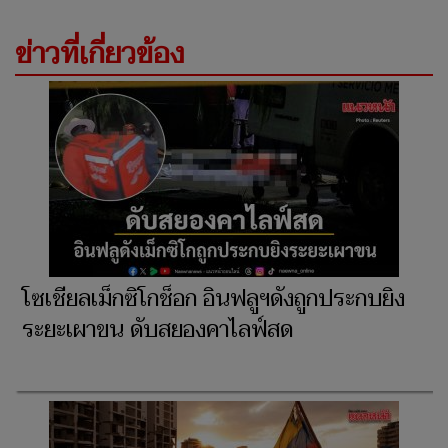
ข่าวที่เกี่ยวข้อง
โซเชียลเม็กซิโกช็อก อินฟลูฯดังถูกประกบยิง
ระยะเผาขน ดับสยองคาไลฟ์สด