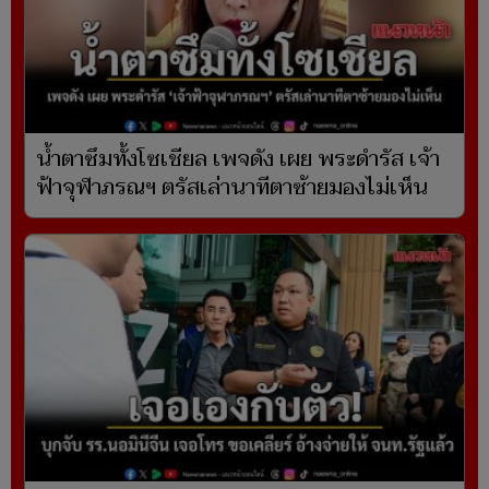
น้ำตาซึมทั้งโซเชียล เพจดัง เผย พระดำรัส เจ้า
ฟ้าจุฬาภรณฯ ตรัสเล่านาทีตาซ้ายมองไม่เห็น