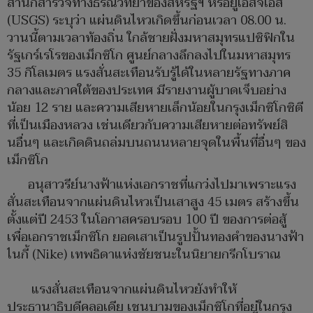
สำนักสำรวจทางธรณีวิทยาของสหรัฐฯ หรือยูเอสจีเอส
(USGS) ระบุว่า แผ่นดินไหวเกิดขึ้นก่อนเวลา 08.00 น.
วานนี้ตามเวลาท้องถิ่น ใกล้ชายฝั่งมหาสมุทรแปซิฟิกใน
รัฐเกร์เรโรของเม็กซิโก ศูนย์กลางลึกลงไปในมหาสมุทร
35 กิโลเมตร แรงสั่นสะเทือนรับรู้ได้ในหลายรัฐทางภาค
กลางและภาคใต้ของประเทศ มีรายงานผู้บาดเจ็บอย่าง
น้อย 12 ราย และความเสียหายเล็กน้อยในกรุงเม็กซิโกซิตี
ที่เป็นเมืองหลวง เช่นเดียวกับความเสียหายต่อทรัพย์สิ
นอื่นๆ และเกิดดินถล่มบนถนนหลายจุดในพื้นที่อื่นๆ ของ
เม็กซิโก
อนุสาวรีย์นางฟ้าแห่งเอกราชที่แกว่งไปมาเพราะแรง
สั่นสะเทือนจากแผ่นดินไหวเป็นเสาสูง 45 เมตร สร้างขึ้น
ตั้งแต่ปี 2453 ในโอกาสครอบรอบ 100 ปี ของการต่อสู้
เพื่อเอกราชเม็กซิโก ยอดเสาเป็นรูปปั้นทองคำของนางฟ้า
ไนกี้ (Nike) เทพธิดาแห่งชัยชนะในนิยายกรีกโบราณ
แรงสั่นสะเทือนจากแผ่นดินไหวยังทำให้
ประธานาธิบดีคลอเดีย เชนบามของเม็กซิโกที่อยู่ในกรุง