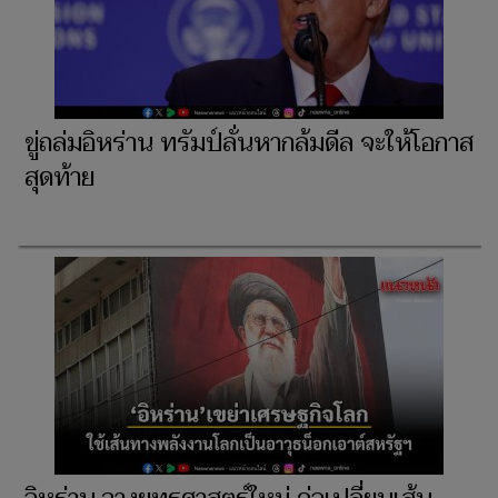
​ขู่ถล่มอิหร่าน ทรัมป์ลั่นหากล้มดีล จะให้โอกาส
สุดท้าย