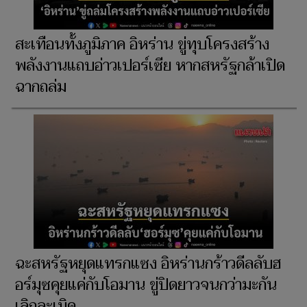
สะเทือนทั้งภูมิภาค อิหร่าน ขู่ทุบโครงสร้าง
พลังงานแถบอ่าวเปอร์เซีย หากสหรัฐกล้าเปิด
ฉากถล่ม
ฉะสหรัฐหยุดแทรกแซง อิหร่านกร้าวดีลลับฮ
อร์มุซคุยแค่กับโอมาน ขู่ปิดยาวจนกว่ามะกัน
เลิกละเมิด