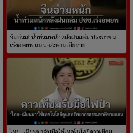
จีนอ่วม! น้ำท่วมหนักหลังฝนถล่ม ประชาชน
เร่งอพยพ ถนน-สะพานเสียหาย
ไทย–เมียนมาจับมือใช้เทคโนโลยีดาวเทียม