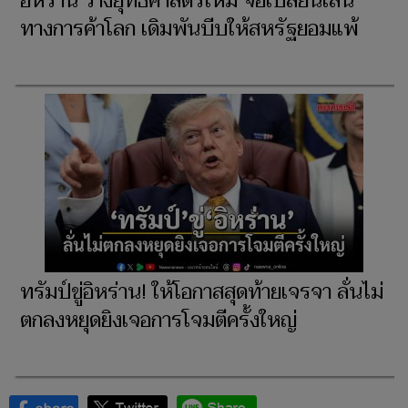
อิหร่าน วางยุทธศาสตร์ใหม่ จ่อเปลี่ยนเส้น
ทางการค้าโลก เดิมพันบีบให้สหรัฐยอมแพ้
ทรัมป์ขู่อิหร่าน! ให้โอกาสสุดท้ายเจรจา ลั่นไม่
ตกลงหยุดยิงเจอการโจมตีครั้งใหญ่