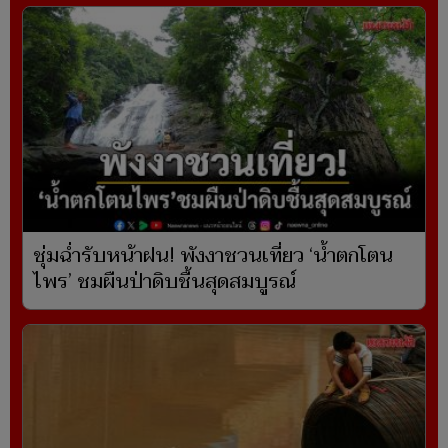
ชุ่มฉ่ำรับหน้าฝน! พังงาชวนเที่ยว ‘น้ำตกโตน
ไพร’ ชมผืนป่าดิบชื้นสุดสมบูรณ์