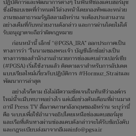
ปฏิบัติการและพัฒนาการต่างๆ ในพื้นที่ช่องแคบฮอร์มุซ
ซึ่งมีขอบเขตที่กำหนดไว้ล่วงหน้าโดยกองทัพและหน่วย
งานของสาธารณรัฐอิสลามอิหร่าน จะต้องประสานงาน
อย่างเต็มที่กับหน่วยงานดังกล่าว และการผ่านโดยไม่ได้
รับอนุญาตจะถือว่าผิดกฎหมาย
ก่อนหน้านี้ เอ็กซ์ “@PGSA_IRA” ออกประกาศเป็น
ทางการว่า “ในนามของพระเจ้า บัญชีเอ็กซ์อย่างเป็น
ทางการของสำนักงานอำนวยการช่องแคบอ่าวเปอร์เซีย
(#PGSA) เริ่มใช้งานแล้ว ติดตามเราสำหรับการอัปเดต
แบบเรียลไทม์เกี่ยวกับปฏิบัติการ #Hormuz_Straitและ
พัฒนาการล่าสุด
อย่างไรก็ตาม ยังไม่มีความชัดเจนในทันทีว่าองค์กร
ใหม่นี้จะมีบทบาทอย่างไร แต่เมื่อช่วงต้นเดือนที่ผ่านมาส
ถานี Press TV สื่อภาคภาษาอังกฤษของอิหร่าน ระบุว่านี่
คือ ระบบเพื่อใช้อำนาจอธิปไตยเหนือช่องแคบฮอร์มุซ
และเรือที่เดินทางผ่านช่องแคบดังกล่าวจะได้รับข้อบังคับ
และกฎระเบียบส่งมาจากอีเมลinfo@pgsa.ir