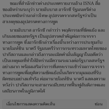
ขณะที่สำนักข่าวต่างประเทศรายงานอ้าง ISNA สื่อ
ของอิหร่านระบุว่า นายอับบาส อารักชี รัฐมนตรีต่าง
ประเทศอิหร่านกล่าวโทษ อุปสรรคจากสหรัฐฯว่าเป็น
สาเหตุของอุปสรรคทางการทูต
นายอับบาส อารักชี กล่าวว่า พฤติกรรมที่ขัดแย้ง และ
เกินเลยของสหรัฐฯ เป็นอุปสรรคสำคัญต่อการเจรจา
ทางการทูต ซึ่งอารักชีกล่าวเรื่องนี้ระหว่างการประชุมกับ
นายโมห์ซิน นาควี รัฐมนตรีว่าการกระทรวงมหาดไทยของ
ปากีสถานและกล่าวถึงการละเมิดคำมั่นสัญญาในอดีตว่า
เป็นเหตุผลที่ทำให้อิหร่านมีความระแวงต่อรัฐบาลสหรัฐฯ
อย่างมาก พร้อมเสริมว่าการที่เตหะรานเข้าร่วมการเจรจา
ทางการทูตเพื่อยุติความขัดแย้งนั้นเกิดจากมุมมองที่รับ
ผิดชอบอย่างแท้จริง ต่อมานายโมห์ซิน นาควี แสดงความ
หวังว่า ปากีสถานจะสามารถมีบทบาทฟื้นฟูสันติภาพและ
เสถียรภาพในภูมิภาคได้
เงื่อนไขการแสดงความคิดเห็น
ซ่อน