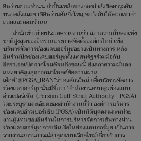
อิหร่านยอมจำนน กำปั้นเหล็กของกองกำลังติดอาวุธอัน
ทรงพลังและชาติอิหร่านอันยิ่งใหญ่จะบังคับให้พวกเขาล่า
ถอยและยอมจำนน
สำนักข่าวต่างประเทศรายงานว่า สภาความมั่นคงแห่ง
ชาติสูงสุดของอิหร่านประกาศจัดตั้งองค์กรใหม่ เพื่อ
บริหารจัดการช่องแคบฮอร์มุซอย่างเป็นทางการ หลัง
อิหร่านปิดช่องแคบฮอร์มุซตั้งแต่สหรัฐฯร่วมมือกับ
อิสราเอลเปิดฉากโจมตีจนถึงขณะนี้ ซึ่งสภาความมั่นคง
แห่งชาติสูงสุดออกมาโพสต์ข้อความผ่าน
เอ็กซ์”@PGSA_IRAN”ว่า องค์กรใหม่ เพื่อบริหารจัดการ
ช่องแคบฮอร์มุซนั้นมีชื่อว่า ‘สำนักงานควบคุมช่องแคบ
อ่าวเปอร์เซีย’ (Persian Gulf Strait Authority - PGSA)
โดยระบุรายละเอียดของสำนักงานนี้ว่า องค์การบริหาร
ช่องแคบอ่าวเปอร์เซีย (PGSA) เป็นนิติบุคคลและหน่วย
งานผู้แทนของอิหร่านในการบริหารจัดการเส้นทางผ่าน
ช่องแคบฮอร์มุซ การเดินเรือในช่องแคบฮอร์มุซ เป็นการ
รายงานสถานการณ์ล่าสุดแบบเรียลไทม์เกี่ยวกับการ