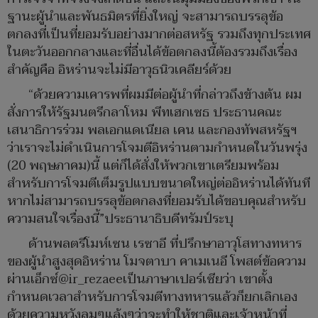
ฐานะผู้นำและพันธมิตรที่ยิ่งใหญ่ จะสามารถบรรลุข้อ
ตกลงที่เป็นที่ยอมรับอย่างมากต่อสหรัฐ รวมถึงทุกประเทศ
ในตะวันออกกลางและที่อื่นได้ข้อตกลงนี้ต้องรวมถึงเรื่อง
สำคัญคือ อิหร่านจะไม่มีอาวุธนิวเคลียร์ด้วย
“ด้วยความเคารพที่ผมมีต่อผู้นำที่กล่าวถึงข้างต้น ผม
สั่งการให้รัฐมนตรีกลาโหม พีทเฮกเซธ ประธานคณะ
เสนาธิการร่วม พลเอกแดเนียล เคน และกองทัพสหรัฐฯ
ว่าเราจะไม่ดำเนินการโจมตีอิหร่านตามกำหนดในวันพรุ่ง
(20 พฤษภาคม)นี้ แต่ก็ได้สั่งให้พวกเขาเตรียมพร้อม
สำหรับการโจมตีเต็มรูปแบบขนาดใหญ่ต่ออิหร่านได้ทันที
หากไม่สามารถบรรลุข้อตกลงที่ยอมรับได้ขอบคุณสำหรับ
ความสนใจเรื่องนี้”ประธานาธิบดีทรัมป์ระบุ
ด้านพลตรีโมห์เซน เรซาอี ที่ปรึกษาอาวุโสทางทหาร
ของผู้นำสูงสุดอิหร่าน โมจตาบา คาเมเนอี โพสต์ข้อความ
ผ่านเอ็กซ์@ir_rezaeeเป็นภาษาเปอร์เซียว่า เขาตั้ง
กำหนดเวลาสำหรับการโจมตีทางทหารแล้วก็ยกเลิกเอง
ด้วยความหวังลมๆแล้งๆว่าจะทำให้ชาติและเจ้าหน้าที่