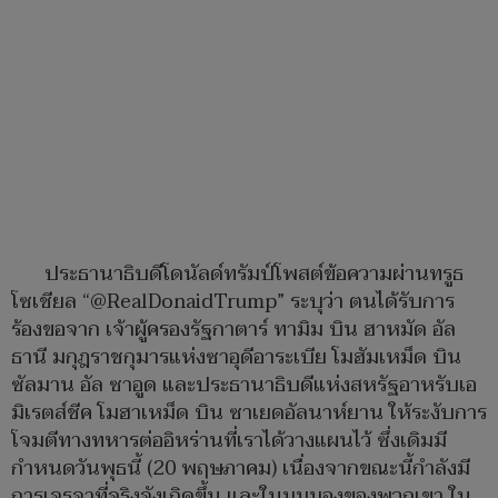
ประธานาธิบดีโดนัลด์ทรัมป์โพสต์ข้อความผ่านทรูธ
โซเชียล “@RealDonaidTrump” ระบุว่า ตนได้รับการ
ร้องขอจาก เจ้าผู้ครองรัฐกาตาร์ ทามิม บิน ฮาหมัด อัล
ธานี มกุฎราชกุมารแห่งซาอุดีอาระเบีย โมฮัมเหม็ด บิน
ซัลมาน อัล ซาอูด และประธานาธิบดีแห่งสหรัฐอาหรับเอ
มิเรตส์ชีค โมฮาเหม็ด บิน ซาเยดอัลนาห์ยาน ให้ระงับการ
โจมตีทางทหารต่ออิหร่านที่เราได้วางแผนไว้ ซึ่งเดิมมี
กำหนดวันพุธนี้ (20 พฤษภาคม) เนื่องจากขณะนี้กำลังมี
การเจรจาที่จริงจังเกิดขึ้น และในมุมมองของพวกเขา ใน