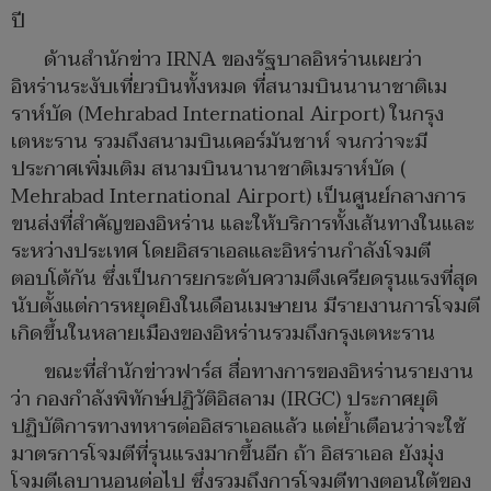
ปี
ด้านสำนักข่าว IRNA ของรัฐบาลอิหร่านเผยว่า
อิหร่านระงับเที่ยวบินทั้งหมด ที่สนามบินนานาชาติเม
ราห์บัด (Mehrabad International Airport) ในกรุง
เตหะราน รวมถึงสนามบินเคอร์มันชาห์ จนกว่าจะมี
ประกาศเพิ่มเติม สนามบินนานาชาติเมราห์บัด (
Mehrabad International Airport) เป็นศูนย์กลางการ
ขนส่งที่สำคัญของอิหร่าน และให้บริการทั้งเส้นทางในและ
ระหว่างประเทศ โดยอิสราเอลและอิหร่านกำลังโจมตี
ตอบโต้กัน ซึ่งเป็นการยกระดับความตึงเครียดรุนแรงที่สุด
นับตั้งแต่การหยุดยิงในเดือนเมษายน มีรายงานการโจมตี
เกิดขึ้นในหลายเมืองของอิหร่านรวมถึงกรุงเตหะราน
ขณะที่สำนักข่าวฟาร์ส สื่อทางการของอิหร่านรายงาน
ว่า กองกำลังพิทักษ์ปฏิวัติอิสลาม (IRGC) ประกาศยุติ
ปฏิบัติการทางทหารต่ออิสราเอลแล้ว แต่ย้ำเตือนว่าจะใช้
มาตรการโจมตีที่รุนแรงมากขึ้นอีก ถ้า อิสราเอล ยังมุ่ง
โจมตีเลบานอนต่อไป ซึ่งรวมถึงการโจมตีทางตอนใต้ของ