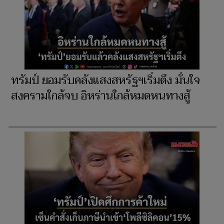
ทรัมป์ ยอมรับคลังแสงสหรัฐฯเริ่มตึง มั่นใจ
สงครามใกล้จบ อิหร่านใกล้หมดหนทางสู้