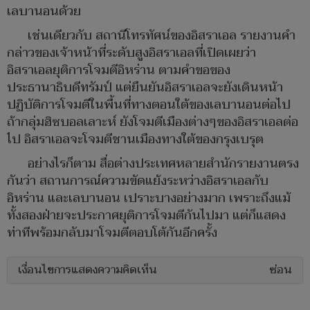
เลบานอนด้วย
เช่นเดียวกับ สถานีโทรทัศน์ของอิสราเอล รายงานคำ
กล่าวของเจ้าหน้าที่ระดับสูงอิสราเอลที่เปิดเผยว่า
อิสราเอลยุติการโจมตีอิหร่าน ตามคำขอของ
ประธานาธิบดีทรัมป์ แต่ยืนยันอิสราเอลจะยังเดินหน้า
ปฏิบัติการโจมตีในพื้นที่ทางตอนใต้ของเลบานอนต่อไป
ถ้ากลุ่มฮิซบอลเลาะห์ ยังโจมตีเมืองต่างๆของอิสราเอลต่อ
ไป อิสราเอลจะโจมตีชานเมืองทางใต้ของกรุงเบรุต
อย่างไรก็ตาม สื่อต่างประเทศหลายสำนักรายงานตรง
กันว่า สถานการณ์ความขัดแย้งระหว่างอิสราเอลกับ
อิหร่าน และเลบานอน เปราะบางอย่างมาก เพราะถึงแม้
ทั้งสองฝ่ายจะประกาศยุติการโจมตีกันไปมา แต่ก็แสดง
ท่าทีพร้อมกลับมาโจมตีตอบโต้กันอีกครั้ง
เงื่อนไขการแสดงความคิดเห็น
ซ่อน