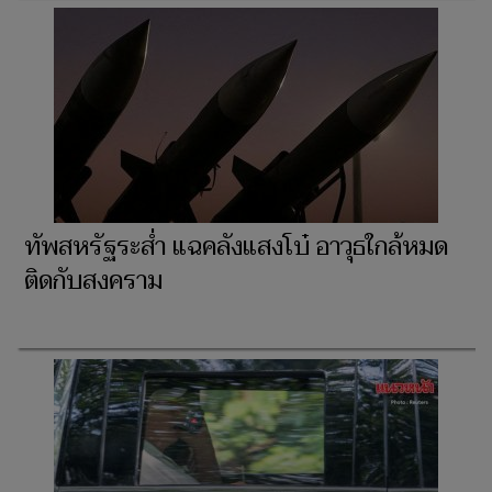
ทัพสหรัฐระส่ำ แฉคลังแสงโบ๋ อาวุธใกล้หมด
ติดกับสงคราม