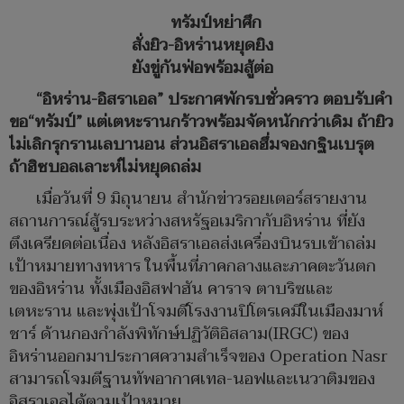
ทรัมป์หย่าศึก
สั่งยิว-อิหร่านหยุดยิง
ยังขู่กันฟ่อพร้อมสู้ต่อ
“อิหร่าน-อิสราเอล” ประกาศพักรบชั่วคราว ตอบรับคำ
ขอ“ทรัมป์” แต่เตหะรานกร้าวพร้อมจัดหนักกว่าเดิม ถ้ายิว
ไม่เลิกรุกรานเลบานอน ส่วนอิสราเอลฮึ่มจองกฐินเบรุต
ถ้าฮิซบอลเลาะห์ไม่หยุดถล่ม
เมื่อวันที่ 9 มิถุนายน สำนักข่าวรอยเตอร์สรายงาน
สถานการณ์สู้รบระหว่างสหรัฐอเมริกากับอิหร่าน ที่ยัง
ตึงเครียดต่อเนื่อง หลังอิสราเอลส่งเครื่องบินรบเข้าถล่ม
เป้าหมายทางทหาร ในพื้นที่ภาคกลางและภาคตะวันตก
ของอิหร่าน ทั้งเมืองอิสฟาฮัน คาราจ ตาบริซและ
เตหะราน และพุ่งเป้าโจมตีโรงงานปิโตรเคมีในเมืองมาห์
ชาร์ ด้านกองกำลังพิทักษ์ปฏิวัติอิสลาม(IRGC) ของ
อิหร่านออกมาประกาศความสำเร็จของ Operation Nasr
สามารถโจมตีฐานทัพอากาศเทล-นอฟและเนวาติมของ
อิสราเอลได้ตามเป้าหมาย