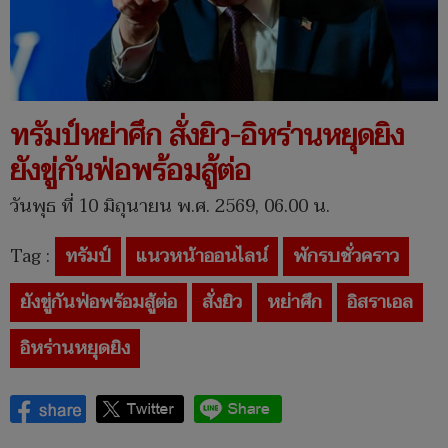
ทรัมป์หย่าศึก สั่งยิว-อิหร่านหยุดยิง
ยังขู่กันฟ่อพร้อมสู้ต่อ
วันพุธ ที่ 10 มิถุนายน พ.ศ. 2569, 06.00 น.
Tag :
ทรัมป์
แนวหน้าออนไลน์
พักรบชั่วคราว
ยังขู่กันฟ่อพร้อมสู้ต่อ
สั่งยิว
หย่าศึก
อิสราเอล
อิหร่านหยุดยิง