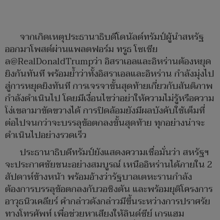
จากเกิดเหตุประธานาธิบดีโดนัลด์ทรัมป์ผู้นำสหรัฐ
ออกมาโพสต์ผ่านแพลตฟอร์ม ทรูธ โซเชีย
ล@RealDonaldTrumpว่า อิสราเอลและอิหร่านต้องหยุด
ยิงกันทันที พร้อมย้ำว่าทั้งอิสราเอลและอิหร่าน กำลังมุ่งไป
สู่การหยุดยิงทันที การเจรจาขั้นสุดท้ายเกี่ยวกับสันติภาพ
กำลังดำเนินไป โดยมีเงื่อนไขว่าอย่าให้ความไม่รู้หรือความ
โง่เขลามาขัดขวางได้ การปิดล้อมยังมีผลบังคับใช้เต็มที่
ต่อไปจนกว่าจะบรรลุข้อตกลงขั้นสุดท้าย ทุกอย่างน่าจะ
ดำเนินไปอย่างรวดเร็ว
ประธานาธิบดีทรัมป์ยังแสดงความเชื่อมั่นว่า สหรัฐฯ
จะประกาศชัยชนะอย่างสมบูรณ์ เหนืออิหร่านได้ภายใน 2
สัปดาห์ข้างหน้า พร้อมอ้างว่ารัฐบาลเตหะรานกำลัง
ต้องการบรรลุข้อตกลงกับวอชิงตัน และพร้อมยุติโครงการ
อาวุธนิวเคลียร์ คำกล่าวดังกล่าวมีขึ้นระหว่างการปราศรัย
ทางโทรศัพท์ เพื่อช่วยหาเสียงให้ลินด์ซีย์ เกรแฮม