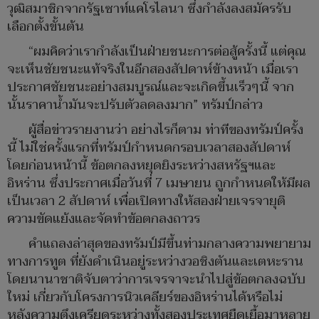
วุฒิสมาชิกจากรัฐเซาท์แคโรไลนา ซึ่งกำลังลงสมัครรับ
เลือกตั้งขั้นต้น
“ผมคิดว่าเรากำลังเป็นฝ่ายชนะการต่อสู้ครั้งนี้ แต่คุณ
จะเห็นชัยชนะแท้จริงในอีกสองสัปดาห์ข้างหน้า เมื่อเรา
ประกาศชัยชนะอย่างสมบูรณ์และจะเกิดขึ้นเร็วๆนี้ จาก
นั้นราคาน้ำมันจะปรับตัวลดลงมาก” ทรัมป์กล่าว
ผู้สื่อข่าวรายงานว่า อย่างไรก็ตาม ท่าทีของทรัมป์ครั้ง
นี้ ไม่ใช่ครั้งแรกที่ทรัมป์กำหนดกรอบเวลาสองสัปดาห์
โดยก่อนหน้านี้ ข้อตกลงหยุดยิงระหว่างสหรัฐฯและ
อิหร่าน ซึ่งประกาศเมื่อวันที่ 7 เมษายน ถูกกำหนดให้มีผล
เป็นเวลา 2 สัปดาห์ เพื่อเปิดทางให้สองฝ่ายเจรจายุติ
ความขัดแย้งและจัดทำข้อตกลงถาวร
คำแถลงล่าสุดของทรัมป์มีขึ้นท่ามกลางความพยายาม
ทางการทูต ที่ยังดำเนินอยู่ระหว่างวอชิงตันและเตหะราน
โดยนานาชาติจับตาว่าการเจรจาจะนำไปสู่ข้อตกลงฉบับ
ใหม่ เกี่ยวกับโครงการนิวเคลียร์ของอิหร่านได้หรือไม่
หลังความตึงเครียดระหว่างทั้งสองประเทศยืดเยื้อมาหลาย