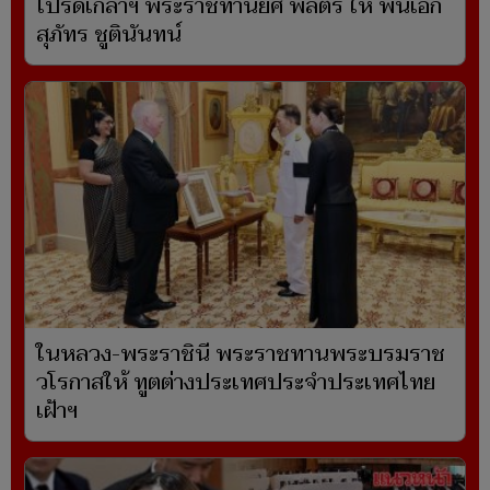
โปรดเกล้าฯ พระราชทานยศ พลตรี ให้ พันเอก
สุภัทร ชูตินันทน์
ในหลวง-พระราชินี พระราชทานพระบรมราช
วโรกาสให้ ทูตต่างประเทศประจำประเทศไทย
เฝ้าฯ