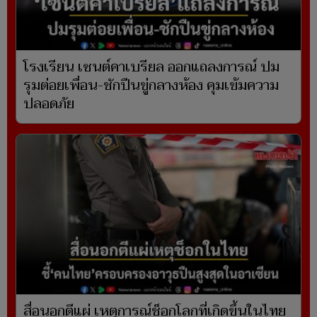
โรงเรียน เซนต์คาเบรียล ออกแถลงการณ์ ปม
รุมต่อยเพื่อน-ชักปืนขู่กลางห้อง คุมเข้มความ
ปลอดภัย
สื่อนอกตีแผ่ เหตุการณ์ช็อกโลกที่เกิดขึ้นในไทย