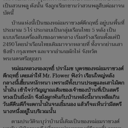
เป็นสวนพลู ดังนั้น จึงถูกเรียกขานว่าสวนพลูสืบต่อมาจน
บัดนี้
บ้านแห่งนี้เป็นของหม่อมราชวงศ์คึกฤทธิ์ อยู่บนพื้นที่
ประมาณ 5 ไร่ ประกอบเป็นกลุ่มเรือนไทย 5 หลัง เป็น
แบบเรือนเครื่องสับของภาคกลาง เริ่มสร้างเรือนตั้งแต่ปี
2490 โดยนำเรือนไทยเดิมมาจากหลายที่ ทั้งจากย่านเสา
ชิงช้า กรุงเทพฯ และจากอำเภอผักไห่ จังหวัด
พระนครศรีอยุธยา
หม่อมหลวงรองฤทธิ์ ปราโมช บุตรของหม่อมราชวงศ์
คึกฤทธิ์ เคยเล่าให้ Mr. Flower
ฟังว่า เรือนใหญ่หลัง
กลางนี้เฮี้ยนหนักหนา เพราะมีทั้งบานประตูและเสาไม้ตก
น้ำมัน เข้าใจว่าวิญญาณเดิมของเจ้าของบ้านที่เป็นสตรี
หวงเป็นยิ่งนัก จึงยังผูกพันกับบ้านหลังนี้มากเหลือเกิน
วันดีคืนดีก็จะตกน้ำมันจนเยิ้มนอง แล้วก็จะเห็นว่ามีสตรี
นางหนึ่งอยู่ในบริเวณนั้น
ตามประวัติระบุว่าบ้านนี้เดิมเป็นของหม่อมราชวงศ์