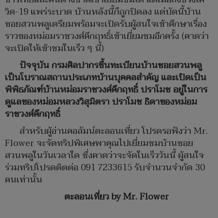
วิด-19 แพร่ระบาด บ้านหลังนี้ก็ถูกปิดลง แต่บัดนี้บ้าน
ซอยสวนพลูเตรียมพร้อมจะเปิดรับผู้สนใจเข้าศึกษาเรื่อง
ราวของหม่อมราชวงศ์คึกฤทธิ์เข้าเยี่ยมชมอีกครั้ง (คาดว่า
จะเปิดให้เข้าชมในเร็ว ๆ นี้)
ปัจจุบัน กรมศิลปากรขึ้นทะเบียนบ้านซอยสวนพลู
เป็นโบราณสถานประเภทบ้านบุคคลสำคัญ และเปิดเป็น
พิพิธภัณฑ์บ้านหม่อมราชวงศ์คึกฤทธิ์ ปราโมช อยู่ในการ
ดูแลของหม่อมหลวงวิสุมิตรา ปราโมช ธิดาของหม่อม
ราชวงศ์คึกฤทธิ์
สำหรับผู้อ่านคอลัมน์ตะลอนเที่ยว โปรดรอฟังว่า Mr.
Flower จะจัดทริปพิเศษพาคุณไปเยี่ยมชมบ้านซอย
สวนพลูในวันเวลาใด ซึ่งคาดว่าจะจัดในเร็ววันนี้ ผู้สนใจ
ร่วมทริปโปรดติดต่อ 091 7233615 รับจำนวนจำกัด 30
คนเท่านั้น
ตะลอนเที่ยว by Mr. Flower