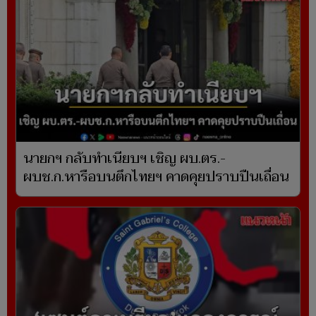
นายกฯ กลับทำเนียบฯ เชิญ ผบ.ตร.-
ผบช.ก.หารือบนตึกไทยฯ คาดคุยปราบปืนเถื่อน