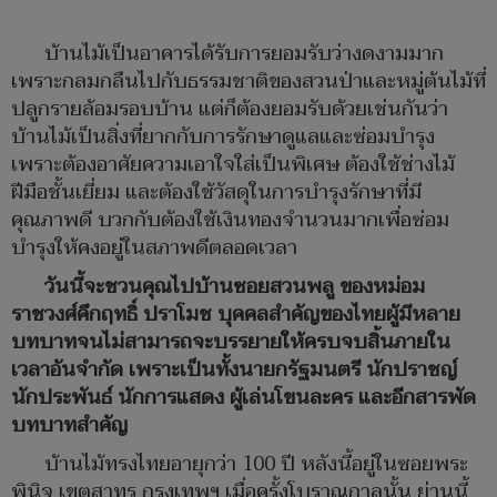
บ้านไม้เป็นอาคารได้รับการยอมรับว่างดงามมาก
เพราะกลมกลืนไปกับธรรมชาติของสวนป่าและหมู่ต้นไม้ที่
ปลูกรายล้อมรอบบ้าน แต่ก็ต้องยอมรับด้วยเช่นกันว่า
บ้านไม้เป็นสิ่งที่ยากกับการรักษาดูแลและซ่อมบำรุง
เพราะต้องอาศัยความเอาใจใส่เป็นพิเศษ ต้องใช้ช่างไม้
ฝีมือชั้นเยี่ยม และต้องใช้วัสดุในการบำรุงรักษาที่มี
คุณภาพดี บวกกับต้องใช้เงินทองจำนวนมากเพื่อซ่อม
บำรุงให้คงอยู่ในสภาพดีตลอดเวลา
วันนี้จะชวนคุณไปบ้านซอยสวนพลู ของหม่อม
ราชวงศ์คึกฤทธิ์ ปราโมช บุคคลสำคัญของไทยผู้มีหลาย
บทบาทจนไม่สามารถจะบรรยายให้ครบจบสิ้นภายใน
เวลาอันจำกัด เพราะเป็นทั้งนายกรัฐมนตรี นักปราชญ์
นักประพันธ์ นักการแสดง ผู้เล่นโขนละคร และอีกสารพัด
บทบาทสำคัญ
บ้านไม้ทรงไทยอายุกว่า 100 ปี หลังนี้อยู่ในซอยพระ
พินิจ เขตสาทร กรุงเทพฯ เมื่อครั้งโบราณกาลนั้น ย่านนี้