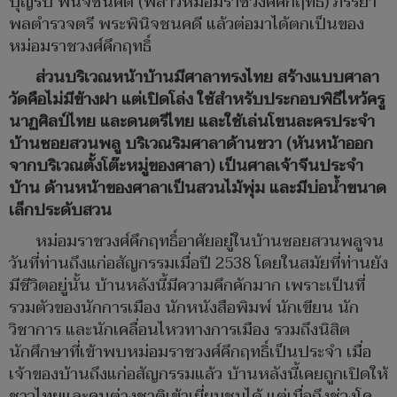
บุญรับ พินิจชนคดี (พี่สาวหม่อมราชวงศ์คึกฤทธิ์) ภรรยา
พลตำรวจตรี พระพินิจชนคดี แล้วต่อมาได้ตกเป็นของ
หม่อมราชวงศ์คึกฤทธิ์
ส่วนบริเวณหน้าบ้านมีศาลาทรงไทย สร้างแบบศาลา
วัดคือไม่มีข้างฝา แต่เปิดโล่ง ใช้สำหรับประกอบพิธีไหว้ครู
นาฏศิลป์ไทย และดนตรีไทย และใช้เล่นโขนละครประจำ
บ้านซอยสวนพลู บริเวณริมศาลาด้านขวา (หันหน้าออก
จากบริเวณตั้งโต๊ะหมู่ของศาลา) เป็นศาลเจ้าจีนประจำ
บ้าน ด้านหน้าของศาลาเป็นสวนไม้พุ่ม และมีบ่อน้ำขนาด
เล็กประดับสวน
หม่อมราชวงศ์คึกฤทธิ์อาศัยอยู่ในบ้านซอยสวนพลูจน
วันที่ท่านถึงแก่อสัญกรรมเมื่อปี 2538 โดยในสมัยที่ท่านยัง
มีชีวิตอยู่นั้น บ้านหลังนี้มีความคึกคักมาก เพราะเป็นที่
รวมตัวของนักการเมือง นักหนังสือพิมพ์ นักเขียน นัก
วิชาการ และนักเคลื่อนไหวทางการเมือง รวมถึงนิสิต
นักศึกษาที่เข้าพบหม่อมราชวงศ์คึกฤทธิ์เป็นประจำ เมื่อ
เจ้าของบ้านถึงแก่อสัญกรรมแล้ว บ้านหลังนี้เคยถูกเปิดให้
ชาวไทยและคนต่างชาติเข้าเยี่ยมชมได้ แต่เมื่อถึงช่วงโค