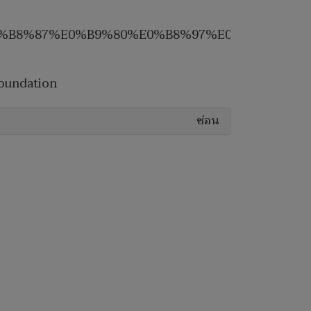
0%B8%87%E0%B9%80%E0%B8%97%E0%B8%B5%E
oundation
ซ่อน