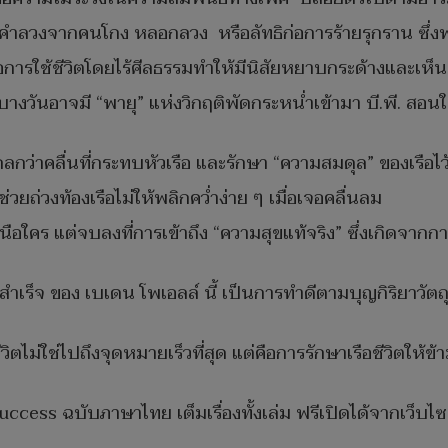
คือคำลวงจากคนโกง หลอกลวง หรือลัทธิก่อการร้ายรุกราน ซึ
การใช้ชีวิตโดยไร้ศีลธรรมทำให้มีนิสัยหยาบกระด้างและเห็นแก่ต
 บางวันอาจมี “พายุ” แห่งวิกฤติพัดกระหน่ำเข้ามา บี.พี. ส
ลกว่าคลื่นที่กระทบหัวเรือ และรักษา “ความสมดุล” ของเรือไว้
วยถ่วงท้องเรือไม่ให้พลิกคว่ำง่าย ๆ เมื่อเจอคลื่นลม
นือใคร แต่จบลงที่การเข้าถึง “ความสุขแท้จริง” ซึ่งเกิดจากกา
ำเร็จ ของ เบเดน โพเอลล์ นี้ เป็นการทำดีตามบุญกิริยาวัตถุ 10
ชีวิตไม่ใช่ไปถึงจุดหมายเร็วที่สุด แต่คือการรักษาเรือชีวิตให้ข
ccess ฉบับภาษาไทย เต็มเรื่องทั้งเล่ม ฟรีเปิดได้จากเว็บ