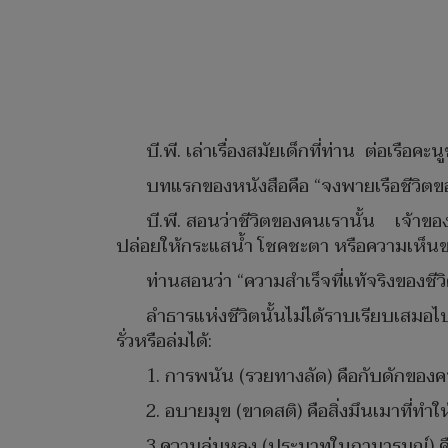
บี.พี. เล่าเรื่องสมัยเด็กที่ท่าน ต่อเ
บทแรกของหนังสือคือ “จงพายเรือชีวิต
บี.พี. สอนว่าชีวิตของคนเรานั้น เจ้าขอ
ปล่อยให้กระแสน้ำ โชคชะตา หรือความเห็น
ท่านสอนว่า “ความสำเร็จที่แท้จริงของช
ลำธารแห่งชีวิตนั้นไม่ได้ราบเรียบเสมอไป
รั่วหรือล่มได้:
1. การพนัน (รวยทางลัด) คือกับดักของคนท
2. อบายมุข (ขาดสติ) คือสิ่งมึนเมาที่ทำ
3.ความลุ่มหลง (ประมาทในกามารมณ์) ค