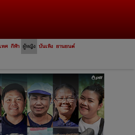
ะเทศ
กีฬา
ผู้หญิง
บันเทิง
ยานยนต์