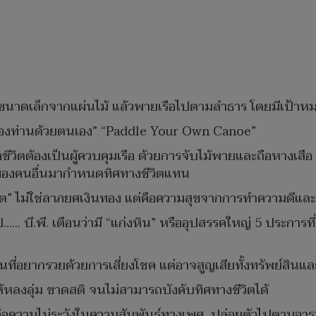
รือคะนูขนาดเล็กจากแผ่นไม้ แล้วพายเรือไปตามลำธาร โดยมีเป้
ของท่านด้วยตนเอง” “Paddle Your Own Canoe”
งชีวิตต้องเป็นผู้ควบคุมเรือ ด้วยการจับไม้พายและถือหางเสื
ของคนอื่นมากำหนดทิศทางชีวิตแทน
ีวิต” ไม่ใช่ลาภยศเงินทอง แต่คือความสุขจากการทำความดีและ
…… บี.พี. เตือนว่ามี “แก่งหิน” หรืออุปสรรคใหญ่ 5 ประการที่
ี่อยากรวยด้วยการเสี่ยงโชค แต่อาจสูญเสียทั้งทรัพย์สินและศ
ให้หลงลุ่ม ขาดสติ จนไม่สามารถบังคับทิศทางชีวิตได้
ือความไม่ระวังในความสัมพันธ์ทางเพศ ปล่อยตัวไปตามอาร