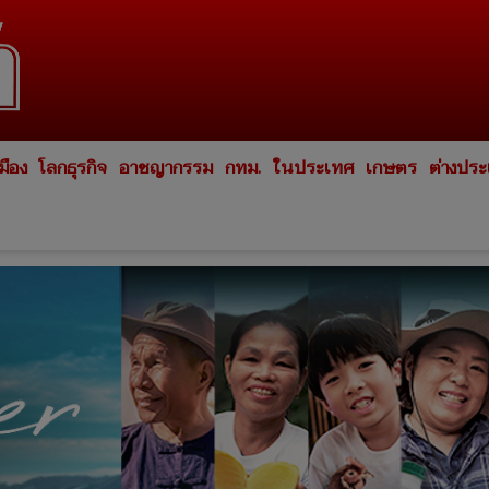
มือง
โลกธุรกิจ
อาชญากรรม
กทม.
ในประเทศ
เกษตร
ต่างปร