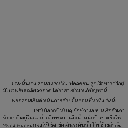
ขณะนั้นเอง คอนสแตนติน ฟอลคอน ลูกเรือชาวกรีกผู้
มีไหวพริบเฉลียวฉลาด ได้อาสาเข้ามาแก้ปัญหานี้
ฟอลคอนเริ่มดำเนินการด้วยขั้นตอนที่น่าทึ่ง ดังนี้:
1. เขาให้ลากปืนใหญ่ยักษ์วางลงบนเรือสำเภา
ที่ลอยลำอยู่ในแม่น้ำเจ้าพระยา เมื่อน้ำหนักปืนกดเรือให้
จมลง ฟอลคอนจึงให้ใช้สี ขีดเส้นระดับน้ำ ไว้ที่ข้างลำเรือ