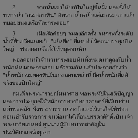
2. จากนั้นเขาให้ยกปืนใหญ่ขึ้นฝั่ง และสั่งให้
ทหารนำ "กระสอบหิน" ที่ทราบน้ำหนักแต่ละกระสอบแล้ว
ทยอยขนลงเรือทีละกระสอบๆ
3. เมือเรือค่อยๆ จมลงอีกครั้ง จนกระทั่งระดับ
น้ำที่ข้างเรือเสมอกับ "เส้นขีด" ที่เคยทำไว้ตอนบรรทุกปืน
ใหญ่ ฟอลคอนจึงสั่งให้หยุดขนหิน
ฟอลคอนนำจำนวนกระสอบหินทั้งหมดมาคูณกับน้ำ
หนักหินแต่ละกระสอบ แล้วรวมกัน แล้วประกาศก้องว่า
"น้ำหนักรวมของหินในกระสอบเหล่านี้ คือน้ำหนักที่แท้
จริงของปืนใหญ่"
สมเด็จพระนารายณ์มหาราช พอพระทัยในสติปัญญา
และการประยุกต์ใช้หลักการทางวิทยาศาสตร์ที่เรียบง่าย
แต่ทรงพลัง จึงพระราชทานรางวัลและไว้วางใจให้ฟอล
คอนเข้ารับราชการ จนต่อมาได้เลื่อนบรรดาศักดิ์เป็น เจ้า
พระยาวิชเยนทร์ ขุนนางผู้มีบทบาทสำคัญใน
ประวัติศาสตร์อยุธยา