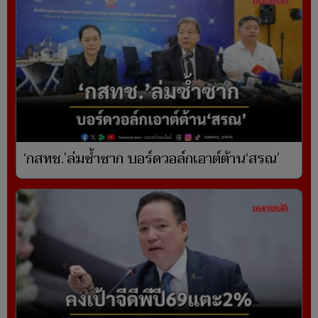
‘กสทช.’ล่มซ้ำซาก บอร์ดวอล์กเอาต์ต้าน‘สรณ’