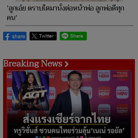
'ลูกเอ๋ย ตราบใดมานั่งต่อหน้าพ่อ ลูกพ่อดีทุก
คน'
Breaking News