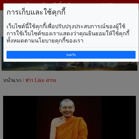
วันพฤหัสบดี ที่ 6 สิงหาคม พ.ศ. 2569
การเก็บและใช้คุกกี้
Tog
nav
เว็บไซต์นี้ใช้คุกกี้เพื่อปรับปรุงประสบการณ์ของผู้ใช้
การใช้เว็บไซต์ของเราแสดงว่าคุณยินยอมให้ใช้คุกกี้
ทั้งหมดตามนโยบายคุกกี้ของเรา
ยอมรับ
หน้าแรก
/
ข่าว Like สาระ