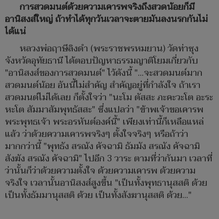
การสวดมนต์ด้วยความเคารพจริงถึงสวดน้อยก็มี
อานิสงส์ใหญ่ ถ้าทำได้ทุกวันเวลาจะตายมันลงนรกกันไม่
ได้แน่
หลวงพ่อฤาษีลิงดำ (พระราชพรหมยาน) วัดท่าซุง
จังหวัดอุทัยธานี ได้ตอบปัญหาธรรมญาติโยมเกี่ยวกับ
"อานิสงส์ของการสวดมนต์" ไว้ดังนี้ "...จะสวดมนต์มาก
สวดมนต์น้อย อันนี้ไม่สำคัญ สำคัญอยู่ที่กำลังใจ ถ้าเรา
สวดมนต์ไม่ได้เลย ก็ตั้งใจว่า "นะโม ตัสสะ ภะคะวะโต อะระ
หะโต สัมมาสัมพุทธัสสะ" ซึ่งแปลว่า "ข้าพเจ้าขอเคารพ
พระพุทธเจ้า พระอรหันต์องค์นี้" เพียงเท่านี้ก็เหลือแหล่
แล้ว ว่าด้วยความเคารพจริงๆ ตั้งใจจริงๆ หรือถ้าว่า
มากกว่านี้ "พุทธัง สรณัง คัจฉามิ ธัมมัง สรณัง คัจฉามิ
สังฆัง สรณัง คัจฉามิ" ไปอีก 3 วาระ ตามที่ว่ากันมา เวลาที่
ว่านั้นก็ว่าด้วยความตั้งใจ ด้วยความเคารพ ด้วยความ
จริงใจ เวลานั้นอานิสงส์สูงขึ้น "เป็นทั้งพุทธานุสสติ ด้วย
เป็นทั้งธัมมานุสสติ ด้วย เป็นทั้งสังฆานุสสติ ด้วย..."