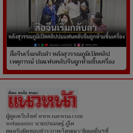
สื่อจีนเริ่มกลับลำ หลังสุวรรณภูมิเปิดคลิป
เหตุการณ์ ปมแฟนคลับจีนถูกห้ามขึ้นเครื่อง
ผู้ดูแลเว็บไซต์ www.naewna.com
webmaster นายปรเมษฐ์ ภู่โต
ดูแลรับผิดชอบข่าว/ภาพ/โฆษณา/ข้อมูลอื่นๆที่