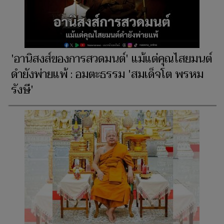
'อานิสงส์ของการสวดมนต์' แม้แต่คุณไสยมนต์
ดำยังพ่ายแพ้ : อมตะธรรม 'สมเด็จโต พรหม
รังษี'