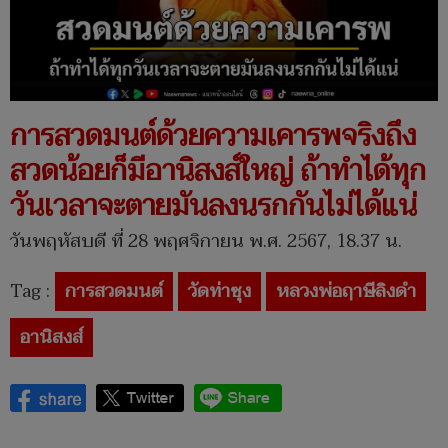
การสวดมนต์ด้วยความเคารพจริงถึง
สวดน้อยก็มีอานิสงส์ใหญ่ ถ้าทำได้ทุก
วันเวลาจะตายมันลงนรกกันไม่ได้แน่
วันพฤหัสบดี ที่ 28 พฤศจิกายน พ.ศ. 2567, 18.37 น.
Tag :
การสวดมนต์
วัดท่าซุง
หลวงพ่อฤาษีลิงดำ
อานิสงส์