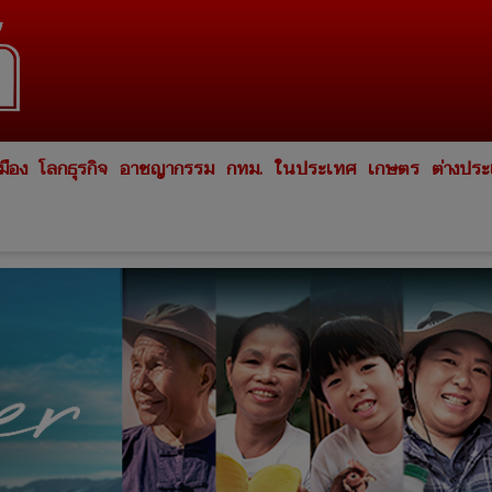
มือง
โลกธุรกิจ
อาชญากรรม
กทม.
ในประเทศ
เกษตร
ต่างปร