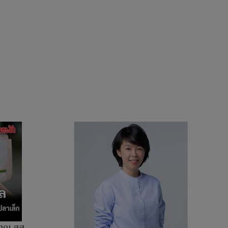
นาญ สส.