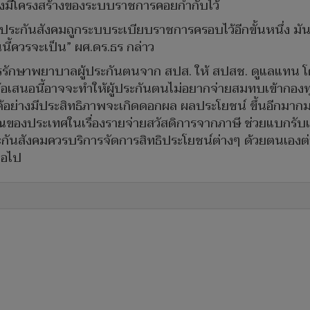
 ยังมีโครงสร้างของระบบราชการคอยกำกับไว้
ี่ประกันสังคมถูกระบบระเบียบราชการครอบไว้อีกขั้นหนึ่ง มั
นี้ควรจะเป็น” ผศ.ดร.ธร กล่าว
ารรักษาพยาบาลผู้ประกันตนจาก สปส. ให้ สปสช. ดูแลแทน โด
 ข้อเสนอนี้อาจจะทำให้ผู้ประกันตนไม่อยากจ่ายสมทบเข้ากองท
้อย่างมีประสิทธิภาพจะเกิดดอกผล ผลประโยชน์ ขึ้นอีกมา
ของประเทศในเรื่องรายจ่ายสวัสดิการจากภาษี ช่วยแบกรับ
ะกันสังคมควรบริการจัดการสิทธิประโยชน์ต่างๆ ด้วยตนเองต่
่อไป