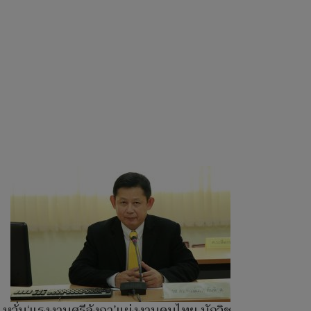
หวั่น‘แรงงานศรีลังกา’แย่งงานคนไทย นักวิชาการ