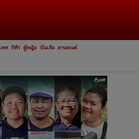
ะเทศ
กีฬา
ผู้หญิง
บันเทิง
ยานยนต์