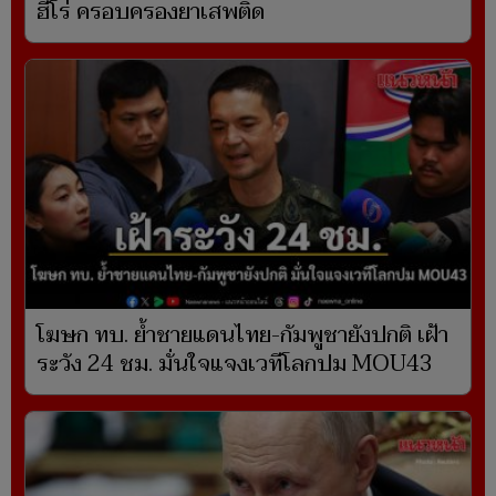
ฮีโร่ ครอบครองยาเสพติด
โฆษก ทบ. ย้ำชายแดนไทย-กัมพูชายังปกติ เฝ้า
ระวัง 24 ชม. มั่นใจแจงเวทีโลกปม MOU43