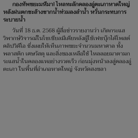
กองทัพขยะมหึมา! ไหลทะลักคลองอู่ตะเภาหาดใหญ่
หลังฝนตกชะล้างซากน้ำท่วมลงลำน้ำ หวั่นกระทบการ
ระบายน้ำ
วันที่ 18 ธ.ค. 2568 ผู้สื่อข่าวรายงานว่า เกิดกระแส
วิพากษ์วิจารณ์ในโซเชียลมีเดียหลังผู้ใช้เฟซบุ๊กได้โพสต์
คลิปวิดีโอ ซึ่งเผยให้เห็นภาพขยะจำนวนมหาศาล ทั้ง
พลาสติก เศษวัสดุ และสิ่งของเหลือใช้ ไหลลอยมาตามก
ระแสน้ำในคลองแหอย่างรวดเร็ว ก่อนมุ่งหน้าลงสู่คลองอู่
ตะเภา ในพื้นที่อำเภอหาดใหญ่ จังหวัดสงขลา