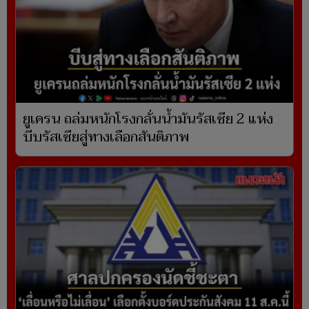
ยูเครน ถล่มหนักโรงกลั่นน้ำมันรัสเซีย 2 แห่ง
บีบรัสเซียสู่ทางเลือกสันติภาพ