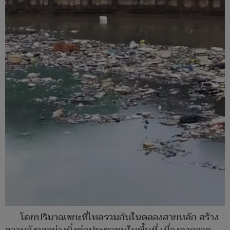
โดยปริมาณขยะที่ไหลรวมกันในคลองสายหลัก สร้าง