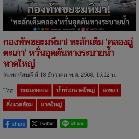
กองทัพขยะมหึมา! ทะลักเต็ม ‘คลองอู่
ตะเภา’ หวั่นอุดตันทางระบายน้ำ
หาดใหญ่
วันพฤหัสบดี ที่ 18 ธันวาคม พ.ศ. 2568, 15.12 น.
Tag :
ขยะลงคลอง
น้ำท่วมหาดใหญ่
สงขลา
สิ่งแวดล้อม
หาดใหญ่