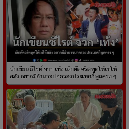
นักเขียนซีไรต์ จวก เท้ง เลิกดัดจริตพูดให้เท่ให้
ขลัง อยากมีอำนาจปกครองประเทศก็พูดตรง ๆ