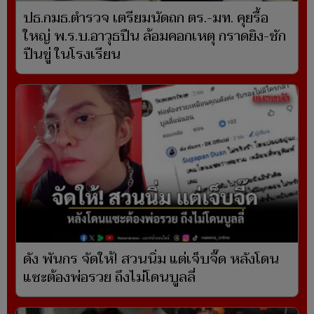
ปธ.กมธ.ตำรวจ เตรียมนัดถก ตร.-มท. คุยรื้อ
ใหญ่ พ.ร.บ.อาวุธปืน ล้อมคอกเหตุ กราดยิง-ชัก
ปืนขู่ ในโรงเรียน
ดัง พันกร จัดให้! สวนนิ่ม แต่เจ็บจี๊ด หลังโดน
แซะต้องพ่อรวย ถึงไม่โดนบูลลี่