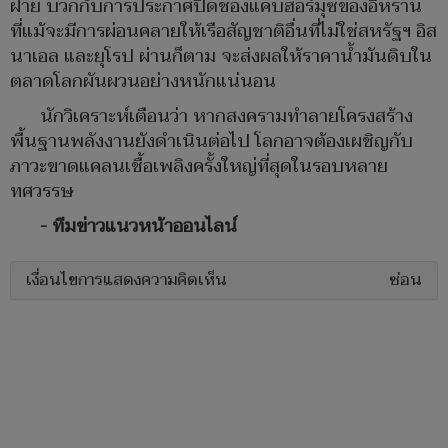
ฝ่าย บวกกับการประกาศปิดช่องแคบฮอร์มุซของอิหร่าน
ที่แม้จะมีการผ่อนคลายให้เรือสัญชาติอื่นที่ไม่ใช่สหรัฐฯ อิส
นาเอล และยุโรป ผ่านก็ตาม จะส่งผลให้ราคาน้ำมันดิบใน
ตลาดโลกผันผวนอย่างหนักแน่นอน
นักวิเคราะห์เตือนว่า หากสงครามทำลายโครงสร้าง
พื้นฐานพลังงานยังดำเนินต่อไป โลกอาจต้องเผชิญกับ
ภาวะขาดแคลนเชื้อเพลิงครั้งใหญ่ที่สุดในรอบหลาย
ทศวรรษ
- ทีมข่าวแนวหน้าออนไลน์
เงื่อนไขการแสดงความคิดเห็น
ซ่อน