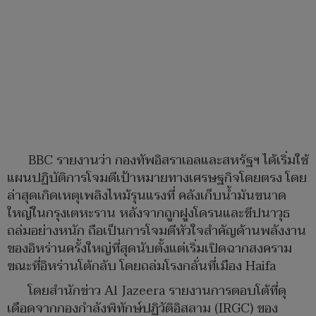
BBC รายงานว่า​ กองทัพอิสราเอลและสหรัฐฯ ได้เริ่มใช้
แผนปฏิบัติการโจมตีเป้าหมายทางเศรษฐกิจโดยตรง โดย
ล่าสุดเกิดเหตุเพลิงไหม้รุนแรงที่ คลังเก็บน้ำมันขนาด
ใหญ่ในกรุงเตหะราน หลังจากถูกฝูงโดรนและขีปนาวุธ
ถล่มอย่างหนัก ถือเป็นการโจมตีหัวใจสำคัญด้านพลังงาน
ของอิหร่านครั้งใหญ่ที่สุดนับตั้งแต่เริ่มเปิดฉากสงคราม ​
ขณะที่อิหร่านโต้กลับ โดยถล่มโรงกลั่นที่เมือง Haifa
โดยสำนักข่าว Al Jazeera รายงานการตอบโต้ที่ดุ
เดือดจากกองกำลังพิทักษ์ปฏิวัติอิสลาม (IRGC) ของ