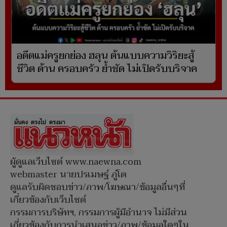
อดีตแม่ครูยกย่อง ฮลุน ต้นแบบความวิริยะสู้
ชีวิต ด้าน ครอบครัว ย้ำชัด ไม่เปิดรับบริจาค
ผู้ดูแลเว็บไซต์ www.naewna.com
webmaster นายปรเมษฐ์ ภู่โต
ดูแลรับผิดชอบข่าว/ภาพ/โฆษณา/ข้อมูลอื่นๆที่
เกี่ยวข้องกับเว็บไซต์
กรรมการบริษัทฯ, กรรมการผู้มีอำนาจ ไม่มีส่วน
เกี่ยวข้องกับการนำเสนอข่าว/ภาพ/ข้อมูลใดๆใน