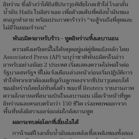
อิหร่าน ซึ่งอ้างว่าได้ยิงขีปนาวุธพิสัยไกลเข้าใส่ โรงกลั่น
น้ำมัน Haifa ในอิสราเอล เพื่อล้างแค้นที่คลังน้ำมันของ
ตนถูกทำลาย พร้อมประกาศกร้าวว่า "จะสู้จนถึงที่สุดและ
ไม่มีวันยอมจำนน"​
พันธมิตรอาหรับร้าว - ทูตอิหร่านทิ้งเลบานอน
​ความตึงเครียดนี้ไม่ได้หยุดอยู่แค่คู่ขัดแย้งหลัก โดย
Associated Press (AP) ระบุว่าชาติพันธมิตรในอ่าว
อาหรับอย่างน้อย 2 ประเทศ เริ่มแสดงความไม่พอใจต่อ
รัฐบาลสหรัฐฯ ที่ไม่แจ้งเตือนล่วงหน้าก่อนเริ่มปฏิบัติการ
ทำให้พวกเขาต้องเผชิญกับลูกหลงจากขีปนาวุธตอบโต้
ของอิหร่านโดยไม่ทันตั้งตัว ขณะที่ Reuters รายงานภาพ
ความโกลาหลที่สนามบินในเลบานอน เมื่อเจ้าหน้าที่ทูต
อิหร่านและครอบครัวกว่า 150 ชีวิต เร่งอพยพออกจาก
พื้นที่หลังอิสราเอลจ่อถล่มใกล้สถานทูต
ผลกระทบต่อโลกที่เลี่ยงไม่ได้
​การโจมตีโรงกลั่นน้ำมันและคลังเชื้อเพลิงของทั้งสอง