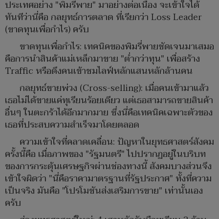
ประเทศอย่าง "พิมรี่พาย" มาอย่างต่อเนื่อง จะเข้าใจได้
ทันทีว่านี่คือ กลยุทธ์การตลาด ที่เรียกว่า Loss Leader
(ขาดทุนเพื่อกำไร) ครับ
ขาดทุนเพื่อกำไร: เทคนิคของพิมรี่พายชัดเจนมาเสมอ
คือการนำสินค้าแม่เหล็กมาขาย "ต่ำกว่าทุน" เพื่อสร้าง
Traffic หรือดึงคนเข้าชมไลฟ์หลักแสนหลักล้านคน
กลยุทธ์ขายพ่วง (Cross-selling): เมื่อคนเข้ามาแล้ว
เธอไม่ได้ขายแค่ทุเรียนร้อยเดียว แต่เธอสามารถขายสินค้า
อื่นๆ ในตะกร้าได้อีกมากมาย ซึ่งนี่คือเทคนิคเฉพาะตัวของ
เธอที่ประสบความสำเร็จมาโดยตลอด
​ความเข้าใจที่คลาดเคลื่อน: ปัญหาในยุทธศาสตร์สังคม
ครั้งนี้คือ เมื่อภาพของ "รัฐมนตรี" ไปปรากฏอยู่ในบริบท
ของการกระตุ้นเศรษฐกิจผ่านช่องทางนี้ สังคมบางส่วนจึง
เข้าใจผิดว่า "นี่คือราคามาตรฐานที่รัฐประกาศ" ทั้งที่ความ
เป็นจริง มันคือ "โปรโมชันส่งเสริมการขาย" เท่านั้นเอง
ครับ