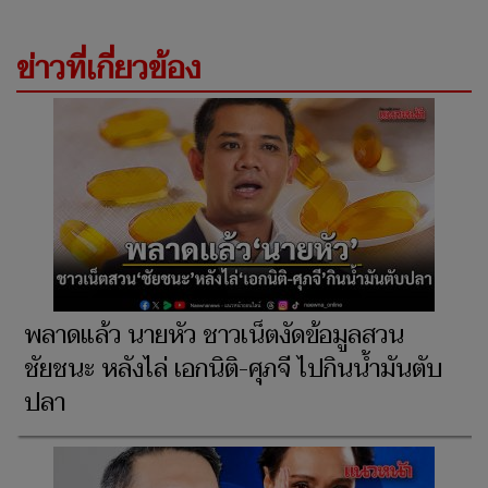
ข่าวที่เกี่ยวข้อง
พลาดแล้ว นายหัว ชาวเน็ตงัดข้อมูลสวน
ชัยชนะ หลังไล่ เอกนิติ-ศุภจี ไปกินน้ำมันตับ
ปลา