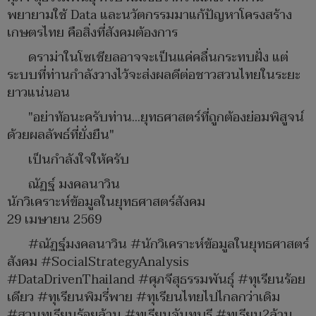
พยายามใช้ Data และนวัตกรรมมาแก้ปัญหาโครงสร้าง
เกษตรไทย คือสิ่งที่สังคมต้องการ
ดราม่าในโซเชียลอาจจะเป็นแค่คลื่นกระทบฝั่ง แต่
ระบบที่ท่านกำลังวางไว้จะส่งผลดีต่อชาวสวนไทยในระยะ
ยาวแน่นอน
​"อย่าท้อนะครับท่าน...ยุทธศาสตร์ที่ถูกต้องย่อมพิสูจน์
ด้วยผลลัพธ์ที่ยั่งยืน"
​เป็นกำลังใจให้ครับ
ณัฏฐ์ มงคลนาวิน
นักวิเคราะห์ข้อมูลในยุทธศาสตร์สังคม
29 เมษายน 2569
​#ณัฏฐ์มงคลนาวิน #นักวิเคราะห์ข้อมูลในยุทธศาสตร์
สังคม #SocialStrategyAnalysis
#DataDrivenThailand​ #ศุภจีสุธรรมพันธุ์​ #ทุเรียนร้อย
เดียว #ทุเรียนพิมรี่พาย #ทุเรียนไทยไปไกลกว่าเดิม
#สวนทุเรียนร้อยล้าน #ทุเรียนจันทบุรี #ทุเรียน2ล้าน