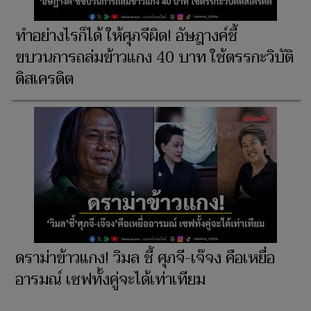
ทำอย่างไรก็ได้ ให้ศุภจีผิด! อัษฎางค์ชี้
ขบวนการถล่มข้าวแกง 40 บาท ใช้ตรรกะวิบัติ
ดิสเครดิต
ดราม่าข้าวแกง! วิมล ชี้ ศุภจี-เจ๊จง คือเหยื่อ
อารมณ์ เซฟทั้งคู่จะได้เท่าเทียม