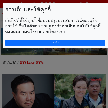
วันพฤหัสบดี ที่ 6 สิงหาคม พ.ศ. 2569
การเก็บและใช้คุกกี้
Tog
nav
เว็บไซต์นี้ใช้คุกกี้เพื่อปรับปรุงประสบการณ์ของผู้ใช้
การใช้เว็บไซต์ของเราแสดงว่าคุณยินยอมให้ใช้คุกกี้
ทั้งหมดตามนโยบายคุกกี้ของเรา
ยอมรับ
หน้าแรก
/
ข่าว Like สาระ