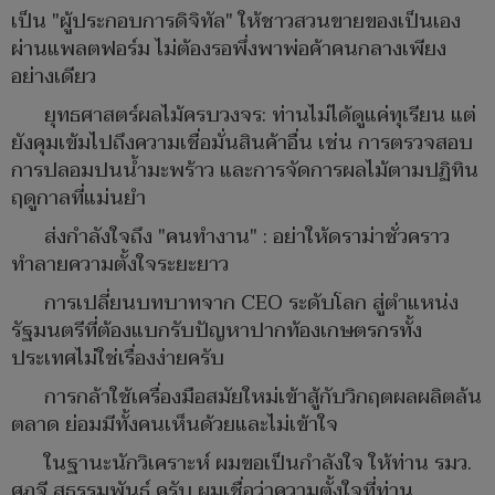
เป็น "ผู้ประกอบการดิจิทัล" ให้ชาวสวนขายของเป็นเอง
ผ่านแพลตฟอร์ม ไม่ต้องรอพึ่งพาพ่อค้าคนกลางเพียง
อย่างเดียว
ยุทธศาสตร์ผลไม้ครบวงจร: ท่านไม่ได้ดูแค่ทุเรียน แต่
ยังคุมเข้มไปถึงความเชื่อมั่นสินค้าอื่น เช่น การตรวจสอบ
การปลอมปนน้ำมะพร้าว และการจัดการผลไม้ตามปฏิทิน
ฤดูกาลที่แม่นยำ
ส่งกำลังใจถึง "คนทำงาน" : อย่าให้ดราม่าชั่วคราว
ทำลายความตั้งใจระยะยาว
​การเปลี่ยนบทบาทจาก CEO ระดับโลก สู่ตำแหน่ง
รัฐมนตรีที่ต้องแบกรับปัญหาปากท้องเกษตรกรทั้ง
ประเทศไม่ใช่เรื่องง่ายครับ
การกล้าใช้เครื่องมือสมัยใหม่เข้าสู้กับวิกฤตผลผลิตล้น
ตลาด ย่อมมีทั้งคนเห็นด้วยและไม่เข้าใจ
​ในฐานะนักวิเคราะห์ ผมขอเป็นกำลังใจ ให้ท่าน รมว.
ศุภจี สุธรรมพันธุ์ ครับ ผมเชื่อว่าความตั้งใจที่ท่าน