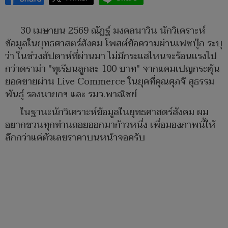
30 เมษายน 2569 ณัฏฐ์ มงคลนาวิน นักวิเคราะห์
ข้อมูลในยุทธศาสตร์สังคม โพสต์ข้อความผ่านเฟซบุ๊ก ระบุ
ว่า ในช่วงสัปดาห์ที่ผ่านมา ไม่มีกระแสไหนจะร้อนแรงไป
กว่าดราม่า "ทุเรียนลูกละ 100 บาท" จากแคมเปญกระตุ้น
ยอดขายผ่าน Live Commerce ในยุคที่คุณศุภจี สุธรรม
พันธุ์ รองนายกฯ และ รมว.พาณิชย์
ในฐานะนักวิเคราะห์ข้อมูลในยุทธศาสตร์สังคม ผม
อยากชวนทุกท่านถอยออกมาก้าวหนึ่ง เพื่อมองภาพนี้ให้
ลึกกว่าแค่ตัวเลขราคาบนหน้าจอครับ