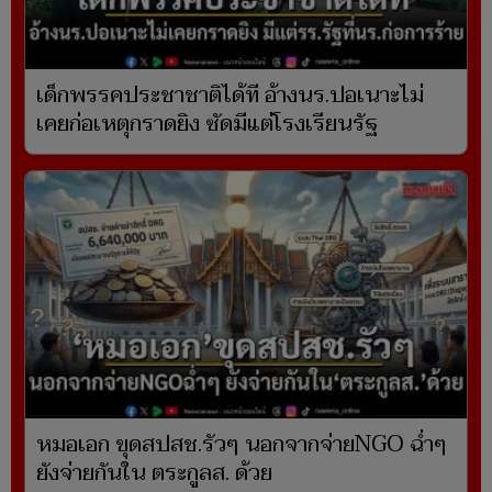
เด็กพรรคประชาชาติได้ที อ้างนร.ปอเนาะไม่
เคยก่อเหตุกราดยิง ซัดมีแต่โรงเรียนรัฐ
หมอเอก ขุดสปสช.รัวๆ นอกจากจ่ายNGO ฉ่ำๆ
ยังจ่ายกันใน ตระกูลส. ด้วย