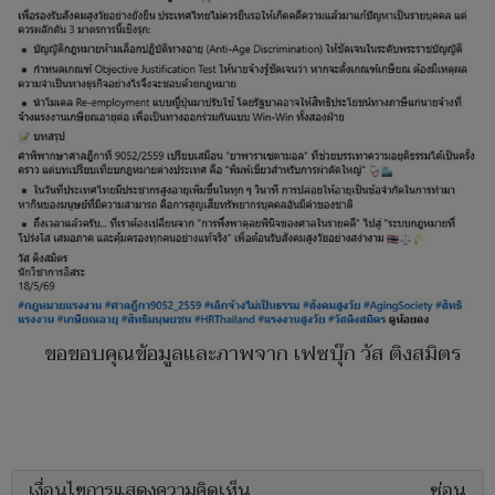
ขอขอบคุณข้อมูลและภาพจาก เฟซบุ๊ก วัส ติงสมิตร
เงื่อนไขการแสดงความคิดเห็น
ซ่อน