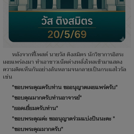
หลังจากที่โพสต์ นายวัส ติงสมิตร นักวิชาการอิสระ
เผยแพร่ลงมา ทำเอาชาวเน็ตต่างหลั่งไหลเข้ามาแสดง
ความคิดเห็นกันอย่างล้นหลามจนกลายเป็นกระแสไวรัล
เช่น
"ขอบพระคุณ​ครับ​ท่าน​ ขออนุญาต​เผยแพร่​ครับ​"
"ขอบคุณมากครับท่านอาจารย์"
"ยอดเยี่ยมครับท่าน"
"ขอบพระคุณค่ะ ขออนุญาตร่วมแบ่งปันนะคะ "
"ขอบพระคุณมากครับ"