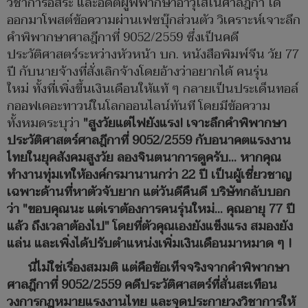
วิชาการอิสระ และอดีตผู้พิพากษาอาวุโสในศาลฎีกา ได้
ออกมาโพสต์ข้อความผ่านเฟซบุ๊กส่วนตัว วิเคราะห์เจาะลึก
คำพิพากษาศาลฎีกาที่ 9052/2559 ซึ่งเป็นคดี
ประวัติศาสตร์ระหว่างหัวหน้า บก. หนังสือพิมพ์จีน วัย 77
ปี กับนายจ้างที่สั่งเลิกจ้างโดยอ้างว่าอยากได้ คนรุ่น
ใหม่ ทั้งที่เพิ่งขึ้นเงินเดือนให้แท้ ๆ กลายเป็นประเด็นทอล์
กออฟเดอะทาวน์ในโลกออนไลน์ทันที โดยมีข้อความ
ทั้งหมดระบุว่า
"สูงวัยแต่ไฟยังแรง! เจาะลึกคำพิพากษา
ประวัติศาสตร์ศาลฎีกาที่ 9052/2559 กับอนาคตแรงงาน
ไทยในยุคสังคมสูงวัย ลองจินตนาการดูครับ... หากคุณ
ทำงานทุ่มเทให้องค์กรมานานกว่า 22 ปี เป็นผู้เชี่ยวชาญ
เฉพาะด้านที่หาตัวจับยาก แต่วันดีคืนดี บริษัทกลับบอก
ว่า "ขอบคุณนะ แต่เราต้องการคนรุ่นใหม่... คุณอายุ 77 ปี
แล้ว ถึงเวลาต้องไป" โดยที่ตัวคุณเองยังแข็งแรง สมองยัง
แล่น และเพิ่งได้ปรับตำแหน่งเพิ่มเงินเดือนมาหมาด ๆ !
นี่ไม่ใช่เรื่องสมมติ แต่คือข้อเท็จจริงจากคำพิพากษา
ศาลฎีกาที่ 9052/2559 คดีประวัติศาสตร์ที่สั่นสะเทือน
วงการกฎหมายแรงงานไทย และจุดประกายวงวิชาการให้