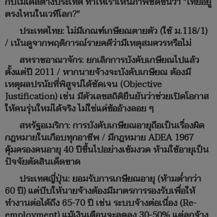
กับโมเดลต่างประเทศ ทำให้เราเห็นภาพชัดขึ้นว่า "ไทยอยู่
ตรงไหนในเวทีโลก?"
ประเทศไทย: ไม่มีเกณฑ์เกษียณตายตัว (ใช้ ม.118/1)
/ เน้นดูจากพฤติการณ์รายคดีว่ามีเหตุสมควรหรือไม่
สหราชอาณาจักร: ยกเลิกการบังคับเกษียณไปแล้ว
ตั้งแต่ปี 2011 / หากนายจ้างจะบังคับเกษียณ ต้องมี
เหตุผลปรนัยที่พิสูจน์ได้ชัดเจน (Objective
Justification) เช่น มีตัวเลขสถิติยืนยันว่าช่วยเปิดโอกาส
ให้คนรุ่นใหม่ได้จริง ไม่ใช่แค่ข้ออ้างลอย ๆ
สหรัฐอเมริกา: การบังคับเกษียณอายุถือเป็นเรื่องผิด
กฎหมายในเกือบทุกอาชีพ / มีกฎหมาย ADEA 1967
คุ้มครองคนอายุ 40 ปีขึ้นไปอย่างเข้มงวด ห้ามใช้อายุเป็น
ปัจจัยตัดสินเด็ดขาด
ประเทศญี่ปุ่น: ยอมรับการเกษียณอายุ (ห้ามต่ำกว่า
60 ปี) แต่บีบให้นายจ้างต้องมีมาตรการรองรับเพื่อให้
ทำงานต่อได้ถึง 65-70 ปี เช่น ระบบจ้างต่อเนื่อง (Re-
employment) แม้เงินเดือนจะลดลง 30-50% แต่ลูกจ้าง