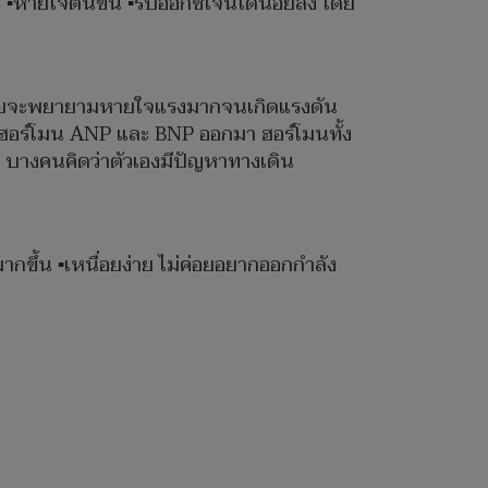
️หายใจตื้นขึ้น ▪️รับออกซิเจนได้น้อยลง โดย
างกายจะพยายามหายใจแรงมากจนเกิดแรงดัน
ั่งฮอร์โมน ANP และ BNP ออกมา ฮอร์โมนทั้ง
่อง บางคนคิดว่าตัวเองมีปัญหาทางเดิน
ากขึ้น ▪️เหนื่อยง่าย ไม่ค่อยอยากออกกำลัง