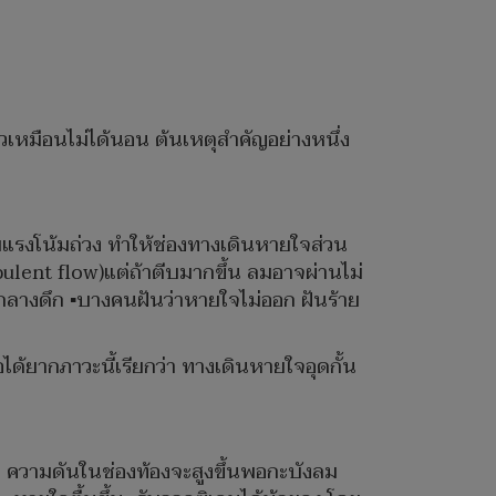
ล้วเหมือนไม่ได้นอน ต้นเหตุสำคัญอย่างหนึ่ง
มแรงโน้มถ่วง ทำให้ช่องทางเดินหายใจส่วน
ent flow)แต่ถ้าตีบมากขึ้น ลมอาจผ่านไม่
่นกลางดึก ▪️บางคนฝันว่าหายใจไม่ออก ฝันร้าย
อได้ยากภาวะนี้เรียกว่า ทางเดินหายใจอุดกั้น
้น ความดันในช่องท้องจะสูงขึ้นพอกะบังลม