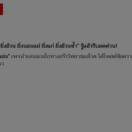
อ้วน ยิ่งนอนแย่ ยิ่งแก่ ยิ่งอ้วนซ้ำ” รู้แล้วรีบลดด่วน!
sia”
เพจนำเสนอกลไกทางสรีรวิทยาของโรค ได้โพสต์ข้อควา
มา