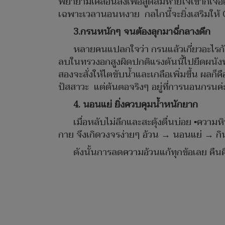
พยายามเคลื่อนลงเพื่อสูดลมหายใจเข้าก็เจอแร
เฉพาะเวลานอนหงาย กลไกนี้จะยิ่งเสริมให้ 
3.กรนหนักๆ จนต้องลุกมาฉี่กลางดึก
หลายคนแปลกใจว่า กรนแล้วเกี่ยวอะไรก
ลบในทรวงอกสูงผิดปกติแรงดันนี้ไปยืดผนังหั
สองจะสั่งให้ไตขับน้ำและเกลือเพิ่มขึ้น ผลก็
ปัสสาวะ แต่ต้นตอจริงๆ อยู่ที่การนอนกรนค่
4. นอนแย่ ยิ่งควบคุมน้ำหนักยาก
เมื่อหลับไม่ลึกและสะดุ้งตื่นบ่อย ▪️ควา
กาย จึงเกิดวงจรง่ายๆ อ้วน → นอนแย่ → กิน
ดังนั้นการลดความอ้วนแก้ทุกข้อเลย คืนค