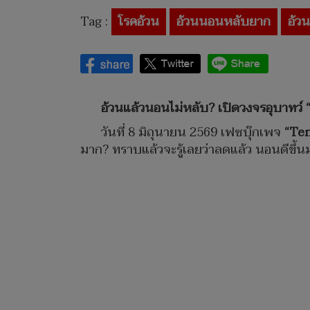
Tag :
โรคอ้วน
อ้วนนอนหลับยาก
อ้วน
อ้วนแล้วนอนไม่หลับ? เปิดวงจรอุบาทว์ “ยิ่ง
วันที่ 8 มิถุนายน 2569 เฟซบุ๊กเพจ
“Ten
มาก? ทราบแล้วจะรู้เลยว่าลดแล้ว นอนดีขึ้น