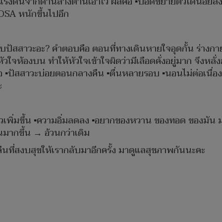
งดันจากด้านล่างต้านเอาไว้ ผลคือ ▪️ปอดขยายตัวได้น้อยลง ▪
OSA หนักขึ้นไปอีก
ับปัสสาวะอะ? คำตอบคือ ตอนที่ทางเดินหายใจอุดกั้น ร่
วใจห้องบน ทำให้หัวใจเข้าใจผิดว่ามีเลือดคั่งอยู่มาก จึงหล
คือ ▪️ปัสสาวะบ่อยตอนกลางคืน ▪️ตื่นหลายรอบ ▪️นอนไม่ต่อเนื
ะ
มหิวเพิ่มขึ้น ▪️ความอิ่มลดลง ▪️อยากของหวาน ของทอด ของมัน ม
มากขึ้น → อ้วนกว่าเดิม
ืนที่สงบสุขให้เรากลับมาอีกครั้ง มาดูแลสุขภาพกันนะคะ