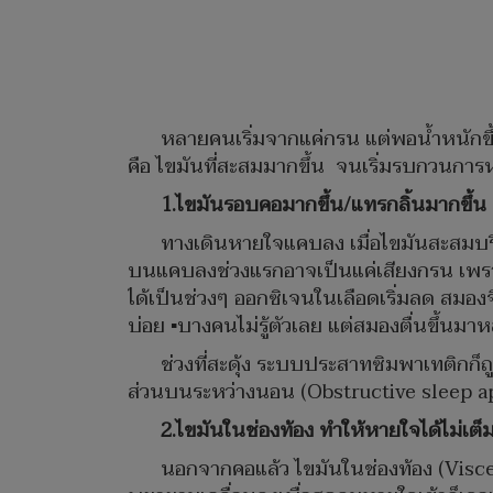
หลายคนเริ่มจากแค่กรน แต่พอน้ำหนักขึ้นเ
คือ ไขมันที่สะสมมากขึ้น จนเริ่มรบกวนกา
1.ไขมันรอบคอมากขึ้น/แทรกลิ้นมากขึ้น
ทางเดินหายใจแคบลง เมื่อไขมันสะสมบริเ
บนแคบลงช่วงแรกอาจเป็นแค่เสียงกรน เพรา
ได้เป็นช่วงๆ ออกซิเจนในเลือดเริ่มลด สมองจึ
บ่อย ▪️บางคนไม่รู้ตัวเลย แต่สมองตื่นขึ้นมาห
ช่วงที่สะดุ้ง ระบบประสาทซิมพาเทติกก็ถู
ส่วนบนระหว่างนอน (Obstructive sleep a
2.ไขมันในช่องท้อง ทำให้หายใจได้ไม่เต
นอกจากคอแล้ว ไขมันในช่องท้อง (Viscer