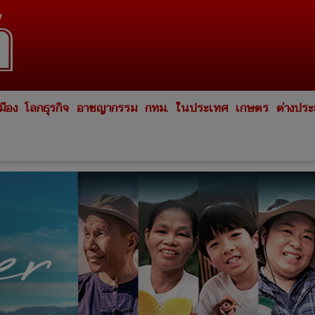
มือง
โลกธุรกิจ
อาชญากรรม
กทม.
ในประเทศ
เกษตร
ต่างปร