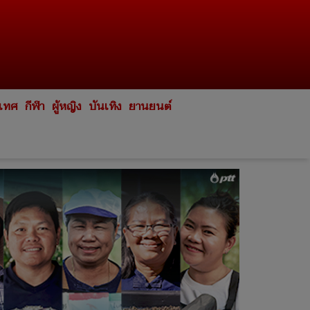
ะเทศ
กีฬา
ผู้หญิง
บันเทิง
ยานยนต์