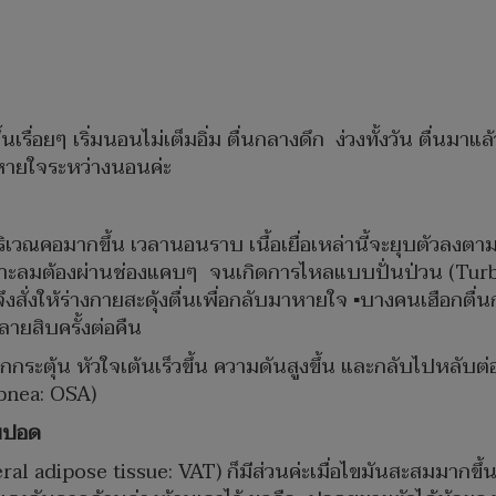
รื่อยๆ เริ่มนอนไม่เต็มอิ่ม ตื่นกลางดึก ง่วงทั้งวัน ตื่นมาแ
รหายใจระหว่างนอนค่ะ
วณคอมากขึ้น เวลานอนราบ เนื้อเยื่อเหล่านี้จะยุบตัวลงตา
ะลมต้องผ่านช่องแคบๆ จนเกิดการไหลแบบปั่นป่วน (Turbul
งสั่งให้ร่างกายสะดุ้งตื่นเพื่อกลับมาหายใจ ▪️บางคนเฮือกตื
ลายสิบครั้งต่อคืน
กกระตุ้น หัวใจเต้นเร็วขึ้น ความดันสูงขึ้น และกลับไปหลับต่
pnea: OSA)
็มปอด
al adipose tissue: VAT) ก็มีส่วนค่ะเมื่อไขมันสะสมมากขึ